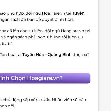
ào phù hợp, đội ngũ Hoagiare.vn tại
Tuyên
, ngân sách để bạn dễ quyết định hơn.
a cỡ lớn cho sự kiện, đội ngũ Hoagiare.vn tại
c và ngân sách phù hợp. Chúng tôi luôn ưu
đã dặn.
đơn hoa tại
Tuyên Hóa – Quảng Bình
được xử
ình Chọn Hoagiare.vn?
ôn chủ động sắp xếp trước. Nhân viên sẽ báo
heo dõi.