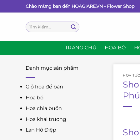
Bỏ
Chào mừng bạn đến HOAGIARE.VN - Flower Shop
qua
nội
Tìm
dung
kiếm:
TRANG CHỦ
HOA BÓ
H
Danh mục sản phẩm
HOA TƯƠ
Sho
Giỏ hoa để bàn
Phú
Hoa bó
Hoa chia buồn
Hoa khai trương
Lan Hồ Điệp
Sho