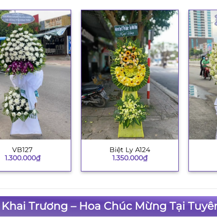
VB127
Biệt Ly A124
+
+
1.300.000
₫
1.350.000
₫
 Khai Trương – Hoa Chúc Mừng Tại Tuyê