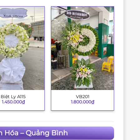
Biệt Ly A115
VB201
+
1.450.000
₫
1.800.000
₫
n Hóa – Quảng Bình