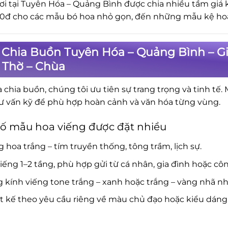
ơi tại Tuyên Hóa – Quảng Bình được chia nhiều tầm giá
0đ cho các mẫu bó hoa nhỏ gọn, đến những mẫu kệ hoa 
 Chia Buồn Tuyên Hóa – Quảng Bình – G
 Thờ – Chùa
a chia buồn, chúng tôi ưu tiên sự trang trọng và tinh tế.
ư vấn kỹ để phù hợp hoàn cảnh và văn hóa từng vùng.
ố mẫu hoa viếng được đặt nhiều
 hoa trắng – tím truyền thống, tông trầm, lịch sự.
iếng 1–2 tầng, phù hợp gửi từ cá nhân, gia đình hoặc côn
 kính viếng tone trắng – xanh hoặc trắng – vàng nhã nh
t kế theo yêu cầu riêng về màu chủ đạo hoặc kiểu dáng