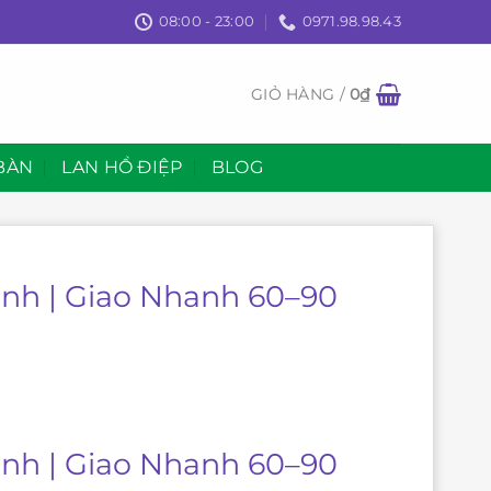
08:00 - 23:00
0971.98.98.43
GIỎ HÀNG /
0
₫
BÀN
LAN HỒ ĐIỆP
BLOG
nh | Giao Nhanh 60–90
nh | Giao Nhanh 60–90