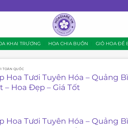
OA KHAI TRƯƠNG
HOA CHIA BUỒN
GIỎ HOA ĐỂ 
I TOÀN QUỐC
p Hoa Tươi Tuyên Hóa – Quảng Bì
t – Hoa Đẹp – Giá Tốt
p Hoa Tươi Tuyên Hóa – Quảng Bì