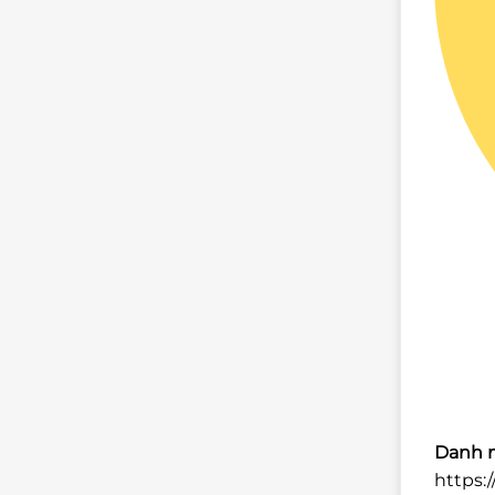
Danh m
https: