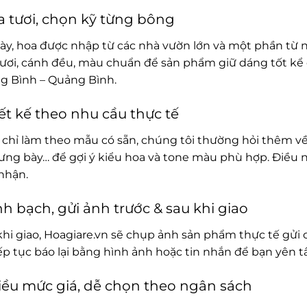
 tươi, chọn kỹ từng bông
ày, hoa được nhập từ các nhà vườn lớn và một phần từ 
ươi, cánh đều, màu chuẩn để sản phẩm giữ dáng tốt kể 
g Bình – Quảng Bình.
ết kế theo nhu cầu thực tế
chỉ làm theo mẫu có sẵn, chúng tôi thường hỏi thêm về
rưng bày… để gợi ý kiểu hoa và tone màu phù hợp. Điều 
nhận.
h bạch, gửi ảnh trước & sau khi giao
khi giao, Hoagiare.vn sẽ chụp ảnh sản phẩm thực tế gửi 
iếp tục báo lại bằng hình ảnh hoặc tin nhắn để bạn yên 
ều mức giá, dễ chọn theo ngân sách