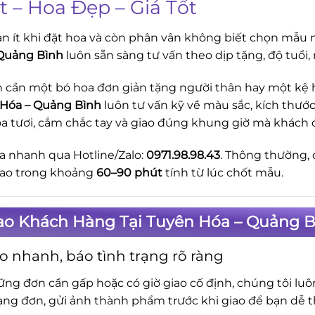
t – Hoa Đẹp – Giá Tốt
n ít khi đặt hoa và còn phân vân không biết chọn mẫu n
Quảng Bình
luôn sẵn sàng tư vấn theo dịp tặng, độ tuổi
 cần một bó hoa đơn giản tặng người thân hay một kệ ho
Hóa – Quảng Bình
luôn tư vấn kỹ về màu sắc, kích thướ
oa tươi, cắm chắc tay và giao đúng khung giờ mà khách 
a nhanh qua Hotline/Zalo:
0971.98.98.43
. Thông thường, 
giao trong khoảng
60–90 phút
tính từ lúc chốt mẫu.
Sao Khách Hàng Tại Tuyên Hóa – Quảng B
o nhanh, báo tình trạng rõ ràng
ững đơn cần gấp hoặc có giờ giao cố định, chúng tôi lu
rạng đơn, gửi ảnh thành phẩm trước khi giao để bạn dễ t