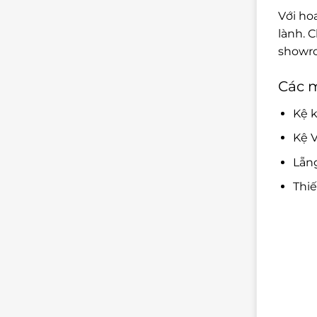
Với ho
lành. 
showro
Các 
Kệ k
Kệ V
Lẵn
Thi