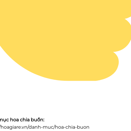
ục hoa chia buồn:
//hoagiare.vn/danh-muc/hoa-chia-buon