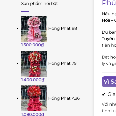
Phú
Sản phẩm nổi bật
Nếu bạ
Hóa – 
Hồng Phát 88
Dù bạn
Tuyên 
1.500.000
₫
tiên h
Đặt ho
Hồng Phát 79
lý và 
1.400.000
₫
Vì 
✔ Gia
Hồng Phát A86
Với nh
tình t
1.080.000
₫