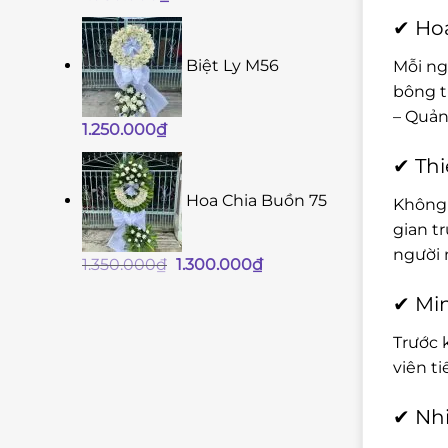
✔ Hoa
Biệt Ly M56
Mỗi ng
bông t
– Quản
1.250.000
₫
✔ Thi
Hoa Chia Buồn 75
Không 
gian t
người 
Giá
Giá
1.350.000
₫
1.300.000
₫
gốc
hiện
✔ Min
là:
tại
1.350.000₫.
là:
Trước 
1.300.000₫.
viên t
✔ Nhi