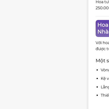
Hoa tư
250.00
Hoa
Nhà
Với ho
được t
Một s
Vòng
Kệ v
Lẵng
Thiế