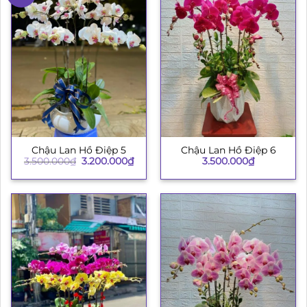
Chậu Lan Hồ Điệp 5
Chậu Lan Hồ Điệp 6
Giá
Giá
3.500.000
₫
3.200.000
₫
3.500.000
₫
gốc
hiện
là:
tại
3.500.000₫.
là:
3.200.000₫.