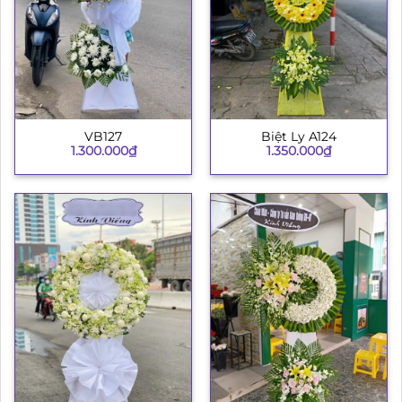
VB127
Biệt Ly A124
1.300.000
₫
1.350.000
₫