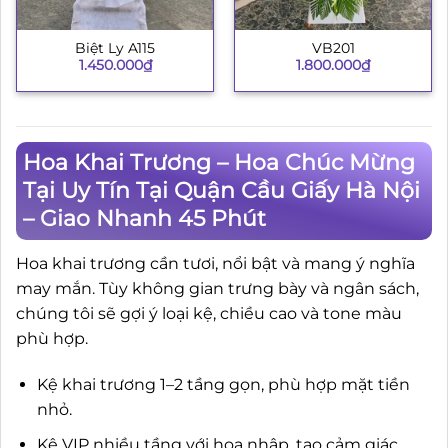
Biệt Ly A115
VB201
1.450.000
₫
1.800.000
₫
Hoa Khai Trương – Hoa Chúc Mừng
Tại Uy Tín Tại Quận Cầu Giấy Hà Nội
– Giao Nhanh 45 Phút
Hoa khai trương cần tươi, nổi bật và mang ý nghĩa
may mắn. Tùy không gian trưng bày và ngân sách,
chúng tôi sẽ gợi ý loại kệ, chiều cao và tone màu
phù hợp.
Kệ khai trương 1–2 tầng gọn, phù hợp mặt tiền
nhỏ.
Kệ VIP nhiều tầng với hoa nhập, tạo cảm giác