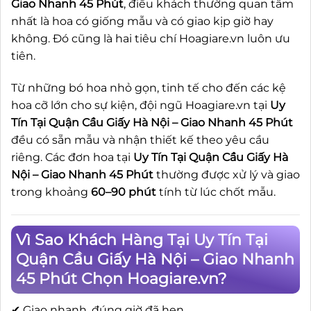
Giao Nhanh 45 Phút
, điều khách thường quan tâm
nhất là hoa có giống mẫu và có giao kịp giờ hay
không. Đó cũng là hai tiêu chí Hoagiare.vn luôn ưu
tiên.
Từ những bó hoa nhỏ gọn, tinh tế cho đến các kệ
hoa cỡ lớn cho sự kiện, đội ngũ Hoagiare.vn tại
Uy
Tín Tại Quận Cầu Giấy Hà Nội – Giao Nhanh 45 Phút
đều có sẵn mẫu và nhận thiết kế theo yêu cầu
riêng. Các đơn hoa tại
Uy Tín Tại Quận Cầu Giấy Hà
Nội – Giao Nhanh 45 Phút
thường được xử lý và giao
trong khoảng
60–90 phút
tính từ lúc chốt mẫu.
Vì Sao Khách Hàng Tại Uy Tín Tại
Quận Cầu Giấy Hà Nội – Giao Nhanh
45 Phút Chọn Hoagiare.vn?
✔ Giao nhanh, đúng giờ đã hẹn