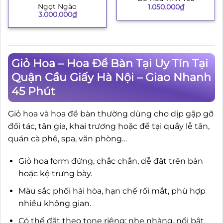
Ngọt Ngào
1.050.000
₫
3.000.000
₫
Giỏ Hoa – Hoa Để Bàn Tại Uy Tín Tại
Quận Cầu Giấy Hà Nội – Giao Nhanh
45 Phút
Giỏ hoa và hoa để bàn thường dùng cho dịp gặp gỡ
đối tác, tân gia, khai trương hoặc để tại quầy lễ tân,
quán cà phê, spa, văn phòng…
Giỏ hoa form đứng, chắc chắn, dễ đặt trên bàn
hoặc kệ trưng bày.
Màu sắc phối hài hòa, hạn chế rối mắt, phù hợp
nhiều không gian.
Có thể đặt theo tone riêng: nhẹ nhàng, nổi bật,