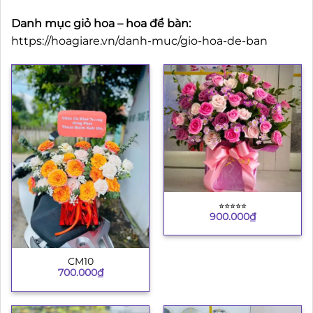
Danh mục giỏ hoa – hoa để bàn:
https://hoagiare.vn/danh-muc/gio-hoa-de-ban
⭐︎⭐︎⭐︎⭐︎⭐︎
900.000
₫
CM10
700.000
₫