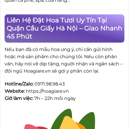
quán cà phê, spa, cửa hàng…
Liên Hệ Đặt Hoa Tươi Uy Tín Tại
Quận Cầu Giấy Hà Nội – Giao Nhanh
45 Phút
Nếu bạn đã có mẫu hoa ưng ý, chỉ cần gửi hình
hoặc mã sản phẩm cho chúng tôi. Nếu còn phân
vân, hãy nói về dịp tặng, người nhận và ngân sách –
đội ngũ Hoagiare.vn sẽ gợi ý phần còn lại.
Hotline/Zalo:
0971.98.98.43
Website:
https://hoagiare.vn
Giờ làm việc:
7h – 22h mỗi ngày