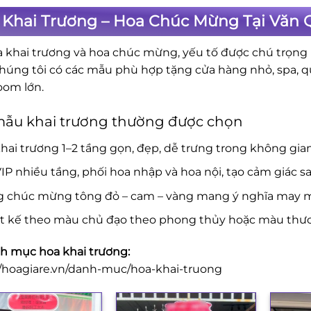
 Khai Trương – Hoa Chúc Mừng Tại Văn 
a khai trương và hoa chúc mừng, yếu tố được chú trọng là
Chúng tôi có các mẫu phù hợp tặng cửa hàng nhỏ, spa, 
om lớn.
mẫu khai trương thường được chọn
hai trương 1–2 tầng gọn, đẹp, dễ trưng trong không gia
IP nhiều tầng, phối hoa nhập và hoa nội, tạo cảm giác s
g chúc mừng tông đỏ – cam – vàng mang ý nghĩa may mắ
ết kế theo màu chủ đạo theo phong thủy hoặc màu thươ
 mục hoa khai trương:
//hoagiare.vn/danh-muc/hoa-khai-truong