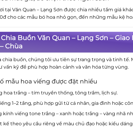
ơi tại Văn Quan – Lạng Sơn được chia nhiều tầm giá khá
0đ cho các mẫu bó hoa nhỏ gọn, đến những mẫu kệ hoa 
 Chia Buồn Văn Quan – Lạng Sơn – Giao
 – Chùa
a chia buồn, chúng tôi ưu tiên sự trang trọng và tinh tế.
ư vấn kỹ để phù hợp hoàn cảnh và văn hóa từng vùng.
ố mẫu hoa viếng được đặt nhiều
 hoa trắng – tím truyền thống, tông trầm, lịch sự.
iếng 1–2 tầng, phù hợp gửi từ cá nhân, gia đình hoặc côn
 kính viếng tone trắng – xanh hoặc trắng – vàng nhã nh
t kế theo yêu cầu riêng về màu chủ đạo hoặc kiểu dáng