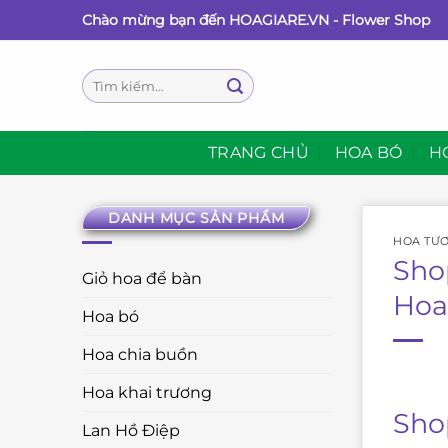
Bỏ
Chào mừng bạn đến HOAGIARE.VN - Flower Shop
qua
nội
Tìm
dung
kiếm:
TRANG CHỦ
HOA BÓ
H
DANH MỤC SẢN PHẨM
HOA TƯƠ
Sho
Giỏ hoa để bàn
Hoa
Hoa bó
Hoa chia buồn
Hoa khai trương
Sho
Lan Hồ Điệp