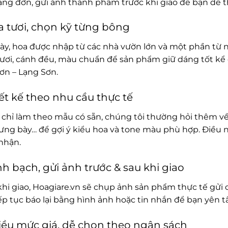
rạng đơn, gửi ảnh thành phẩm trước khi giao để bạn dễ t
 tươi, chọn kỹ từng bông
ày, hoa được nhập từ các nhà vườn lớn và một phần từ 
ươi, cánh đều, màu chuẩn để sản phẩm giữ dáng tốt kể 
ơn – Lạng Sơn.
ết kế theo nhu cầu thực tế
chỉ làm theo mẫu có sẵn, chúng tôi thường hỏi thêm về
rưng bày… để gợi ý kiểu hoa và tone màu phù hợp. Điều 
nhận.
h bạch, gửi ảnh trước & sau khi giao
khi giao, Hoagiare.vn sẽ chụp ảnh sản phẩm thực tế gửi 
iếp tục báo lại bằng hình ảnh hoặc tin nhắn để bạn yên 
ều mức giá, dễ chọn theo ngân sách