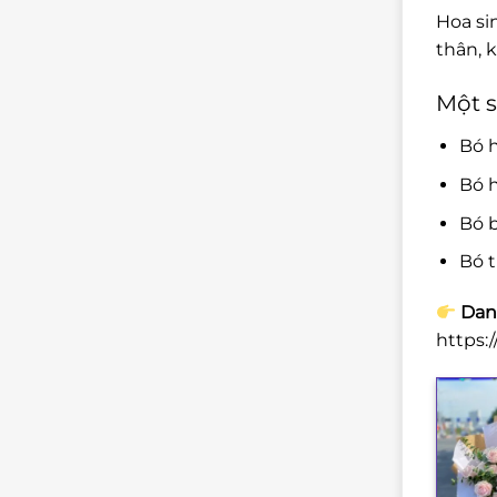
Hoa si
thân, 
Một s
Bó 
Bó h
Bó b
Bó t
Dan
https: