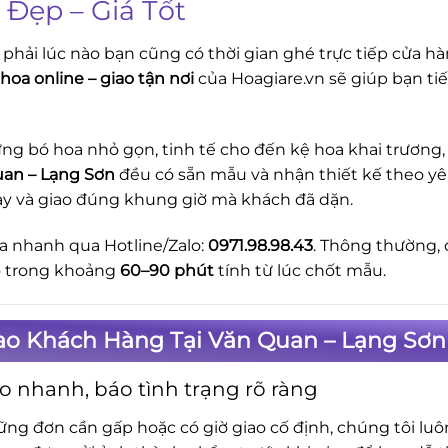
 Đẹp – Giá Tốt
phải lúc nào bạn cũng có thời gian ghé trực tiếp cửa hà
 hoa online – giao tận nơi
của Hoagiare.vn sẽ giúp bạn ti
ng bó hoa nhỏ gọn, tinh tế cho đến kệ hoa khai trương, 
an – Lạng Sơn
đều có sẵn mẫu và nhận thiết kế theo yêu
ay và giao đúng khung giờ mà khách đã dặn.
a nhanh qua Hotline/Zalo:
0971.98.98.43
. Thông thường, 
o trong khoảng
60–90 phút
tính từ lúc chốt mẫu.
Sao Khách Hàng Tại Văn Quan – Lạng Sơn
o nhanh, báo tình trạng rõ ràng
ững đơn cần gấp hoặc có giờ giao cố định, chúng tôi lu