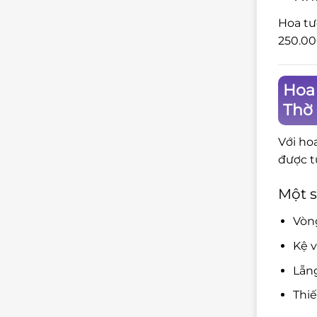
Hoa tư
250.00
Hoa
Thờ
Với ho
được t
Một s
Vòng
Kệ v
Lẵng
Thiế