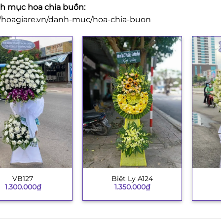
 mục hoa chia buồn:
//hoagiare.vn/danh-muc/hoa-chia-buon
VB127
Biệt Ly A124
+
+
1.300.000
₫
1.350.000
₫