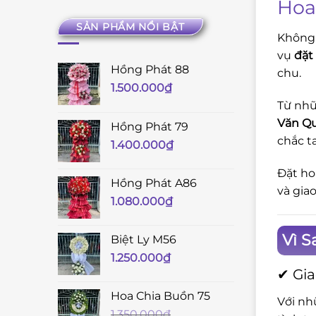
Hoa
SẢN PHẨM NỔI BẬT
Không 
vụ
đặt
Hồng Phát 88
chu.
1.500.000
₫
Từ nhữ
Văn Qu
Hồng Phát 79
chắc t
1.400.000
₫
Đặt ho
Hồng Phát A86
và gia
1.080.000
₫
Vì 
Biệt Ly M56
1.250.000
₫
✔ Gia
Hoa Chia Buồn 75
Với nh
1.350.000
₫