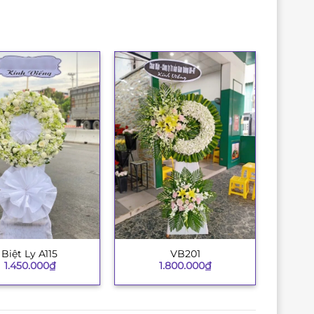
Biệt Ly A115
VB201
+
1.450.000
₫
1.800.000
₫