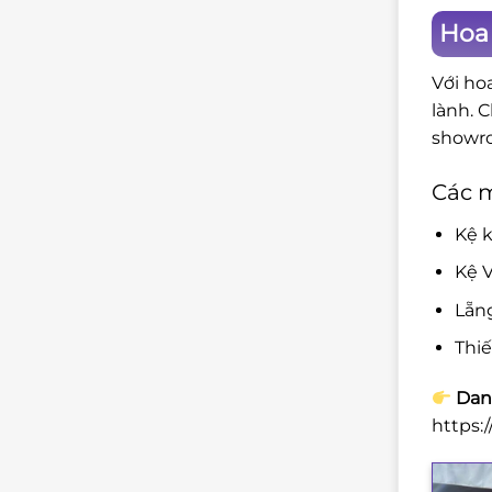
Hoa
Với ho
lành. 
showro
Các 
Kệ k
Kệ V
Lẵn
Thi
Danh
https: