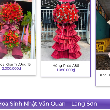
oa Khai Trương 15
Hồng Phát A86
+
2.000.000
₫
1.080.000
₫
Khai 
+
Hoa Sinh Nhật Văn Quan – Lạng Sơn