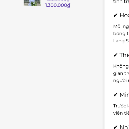
tình t
Giá
Giá
1.300.000
₫
gốc
hiện
✔ Hoa
là:
tại
1.350.000₫.
là:
Mỗi ng
1.300.000₫.
bông t
Lạng S
✔ Thi
Không 
gian t
người 
✔ Min
Trước 
viên t
✔ Nhi