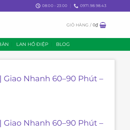
08:00 - 23:00
0971.98.98.43
GIỎ HÀNG /
0
₫
BÀN
LAN HỒ ĐIỆP
BLOG
| Giao Nhanh 60–90 Phút –
| Giao Nhanh 60–90 Phút –