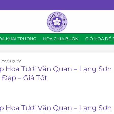
OA KHAI TRƯƠNG
HOA CHIA BUỒN
GIỎ HOA ĐỂ 
I TOÀN QUỐC
p Hoa Tươi Văn Quan – Lạng Sơn 
 Đẹp – Giá Tốt
p Hoa Tươi Văn Quan – Lạng Sơn 