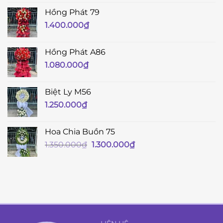
Hồng Phát 79
1.400.000
₫
Hồng Phát A86
1.080.000
₫
Biệt Ly M56
1.250.000
₫
Hoa Chia Buồn 75
Giá
Giá
1.350.000
₫
1.300.000
₫
gốc
hiện
là:
tại
1.350.000₫.
là:
1.300.000₫.