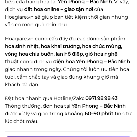
tiếp cửa hàng hoa tại
Yên Phong – Bắc Ninh
. Vì vậy,
dịch vụ
đặt hoa online – giao tận nơi
của
Hoagiare.vn sẽ giúp bạn tiết kiệm thời gian nhưng
vẫn có món quà chỉn chu.
Hoagiare.vn cung cấp đầy đủ các dòng sản phẩm:
hoa sinh nhật, hoa khai trương, hoa chúc mừng,
vòng hoa chia buồn, lan hồ điệp, giỏ hoa nghệ
thuật
cùng dịch vụ
điện hoa Yên Phong – Bắc Ninh
giao nhanh trong ngày. Chúng tôi luôn ưu tiên hoa
tươi, cắm chắc tay và giao đúng khung giờ mà
khách đã dặn.
Đặt hoa nhanh qua Hotline/Zalo:
0971.98.98.43
.
Thông thường, đơn hoa tại
Yên Phong – Bắc Ninh
được xử lý và giao trong khoảng
60–90 phút
tính từ
lúc chốt mẫu.