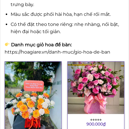
trưng bày.
Màu sắc được phối hài hòa, hạn chế rối mắt.
Có thể đặt theo tone riêng: nhẹ nhàng, nổi bật,
hiện đại hoặc tối giản.
Danh mục giỏ hoa để bàn:
https://hoagiare.vn/danh-muc/gio-hoa-de-ban
⭐︎⭐︎⭐︎⭐︎⭐︎
900.000
₫