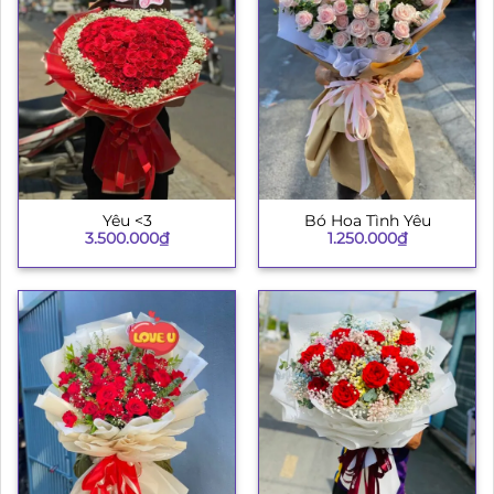
Yêu <3
Bó Hoa Tình Yêu
3.500.000
₫
1.250.000
₫