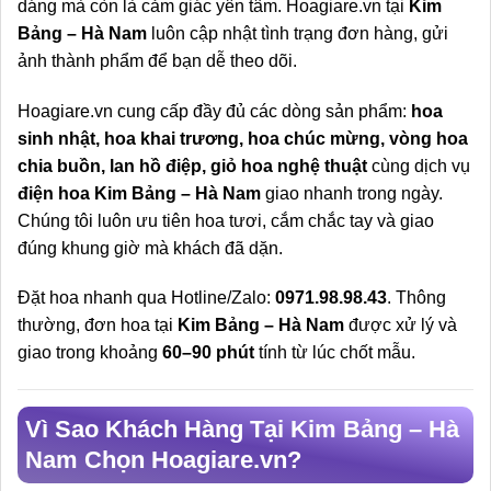
dáng mà còn là cảm giác yên tâm. Hoagiare.vn tại
Kim
Bảng – Hà Nam
luôn cập nhật tình trạng đơn hàng, gửi
ảnh thành phẩm để bạn dễ theo dõi.
Hoagiare.vn cung cấp đầy đủ các dòng sản phẩm:
hoa
sinh nhật, hoa khai trương, hoa chúc mừng, vòng hoa
chia buồn, lan hồ điệp, giỏ hoa nghệ thuật
cùng dịch vụ
điện hoa Kim Bảng – Hà Nam
giao nhanh trong ngày.
Chúng tôi luôn ưu tiên hoa tươi, cắm chắc tay và giao
đúng khung giờ mà khách đã dặn.
Đặt hoa nhanh qua Hotline/Zalo:
0971.98.98.43
. Thông
thường, đơn hoa tại
Kim Bảng – Hà Nam
được xử lý và
giao trong khoảng
60–90 phút
tính từ lúc chốt mẫu.
Vì Sao Khách Hàng Tại Kim Bảng – Hà
Nam Chọn Hoagiare.vn?