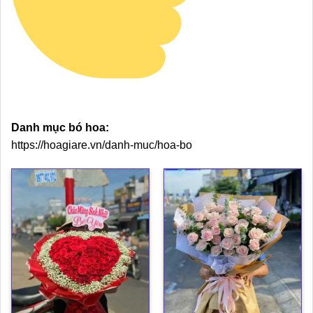
Danh mục bó hoa:
https://hoagiare.vn/danh-muc/hoa-bo