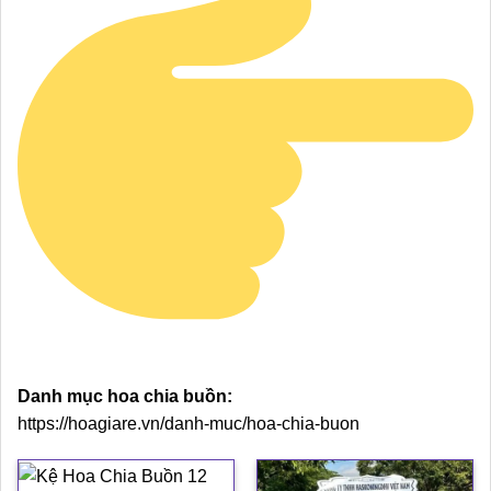
Danh mục hoa chia buồn:
https://hoagiare.vn/danh-muc/hoa-chia-buon