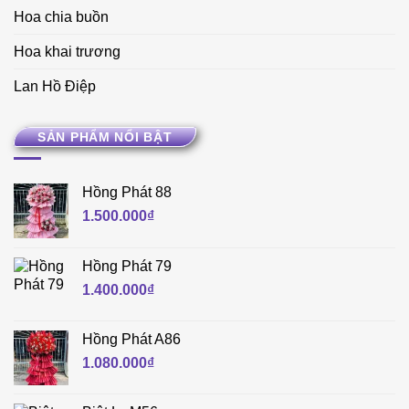
Hoa chia buồn
Hoa khai trương
Lan Hồ Điệp
SẢN PHẨM NỔI BẬT
Hồng Phát 88
1.500.000
₫
Hồng Phát 79
1.400.000
₫
Hồng Phát A86
1.080.000
₫