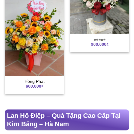
⭐︎⭐︎⭐︎⭐︎⭐︎
900.000
₫
Hồng Phát
600.000
₫
Lan Hồ Điệp – Quà Tặng Cao Cấp Tại
Kim Bảng – Hà Nam