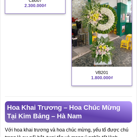
CB007
2.300.000
₫
VB201
1.800.000
₫
Hoa Khai Trương – Hoa Chúc Mừng
Tại Kim Bảng – Hà Nam
Với hoa khai trương và hoa chúc mừng, yếu tố được chú