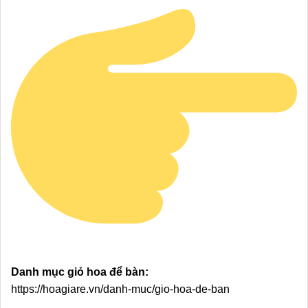
Danh mục giỏ hoa để bàn:
https://hoagiare.vn/danh-muc/gio-hoa-de-ban