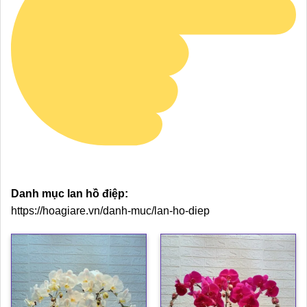
Danh mục lan hồ điệp:
https://hoagiare.vn/danh-muc/lan-ho-diep