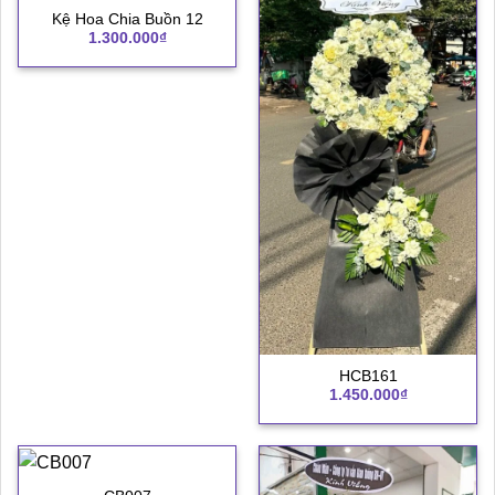
Kệ Hoa Chia Buồn 12
1.300.000
₫
HCB161
1.450.000
₫