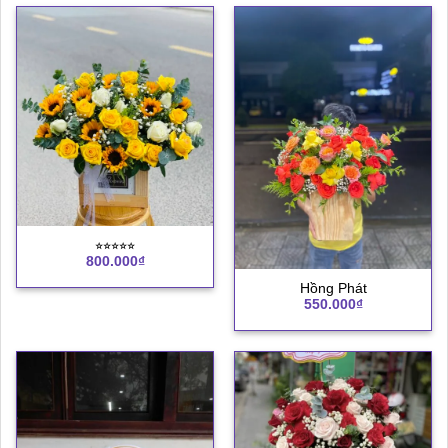
⭐︎⭐︎⭐︎⭐︎⭐︎
800.000
₫
Hồng Phát
550.000
₫