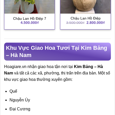
Chậu Lan Hồ Điệp
Chậu Lan Hồ Điệp 7
Giá
Giá
3.500.000
₫
2.800.000
₫
4.500.000
₫
gốc
hiện
là:
tại
3.500.000₫.
là:
2.800.
Khu Vực Giao Hoa Tươi Tại Kim Bảng
– Hà Nam
Hoagiare.vn nhận giao hoa tận nơi tại
Kim Bảng – Hà
Nam
và tất cả các xã, phường, thị trấn trên địa bàn. Một số
khu vực giao hoa thường xuyên gồm:
Quế
Nguyễn Úy
Đại Cương