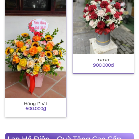
⭐︎⭐︎⭐︎⭐︎⭐︎
900.000
₫
Hồng Phát
600.000
₫