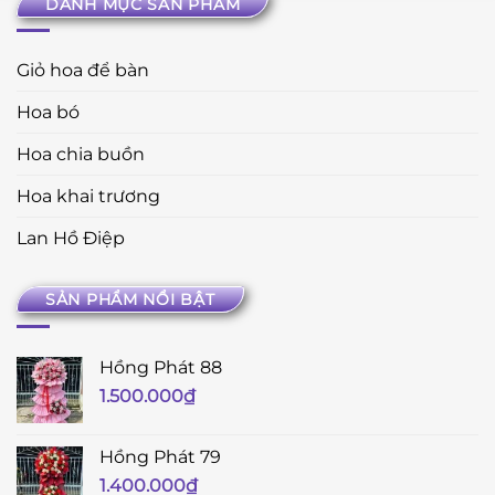
DANH MỤC SẢN PHẨM
Giỏ hoa để bàn
Hoa bó
Hoa chia buồn
Hoa khai trương
Lan Hồ Điệp
SẢN PHẨM NỔI BẬT
Hồng Phát 88
1.500.000
₫
Hồng Phát 79
1.400.000
₫