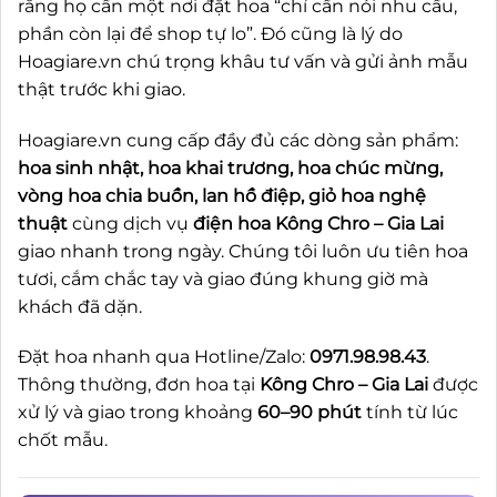
rằng họ cần một nơi đặt hoa “chỉ cần nói nhu cầu,
phần còn lại để shop tự lo”. Đó cũng là lý do
Hoagiare.vn chú trọng khâu tư vấn và gửi ảnh mẫu
thật trước khi giao.
Hoagiare.vn cung cấp đầy đủ các dòng sản phẩm:
hoa sinh nhật, hoa khai trương, hoa chúc mừng,
vòng hoa chia buồn, lan hồ điệp, giỏ hoa nghệ
thuật
cùng dịch vụ
điện hoa Kông Chro – Gia Lai
giao nhanh trong ngày. Chúng tôi luôn ưu tiên hoa
tươi, cắm chắc tay và giao đúng khung giờ mà
khách đã dặn.
Đặt hoa nhanh qua Hotline/Zalo:
0971.98.98.43
.
Thông thường, đơn hoa tại
Kông Chro – Gia Lai
được
xử lý và giao trong khoảng
60–90 phút
tính từ lúc
chốt mẫu.