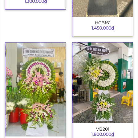
1.300.000
₫
HCB161
1.450.000
₫
VB201
1.800.000
₫