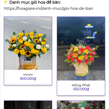
Danh mục giỏ hoa để bàn:
https://hoagiare.vn/danh-muc/gio-hoa-de-ban
⭐︎⭐︎⭐︎⭐︎⭐︎
800.000
₫
Hồng Phát
550.000
₫