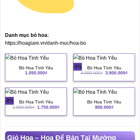
Danh mục bó hoa:
https://hoagiare.vn/danh-muc/hoa-bo
-5%
Bó Hoa Tình Yêu
Bó Hoa Tình Yêu
Giá
Giá
1.050.000
₫
4.000.000
₫
3.800.000
₫
gốc
hiện
là:
tại
4.000.000₫.
là:
3.800.
-8%
Bó Hoa Tình Yêu
Bó Hoa Tình Yêu
Giá
Giá
1.900.000
₫
1.750.000
₫
900.000
₫
gốc
hiện
là:
tại
1.900.000₫.
là:
1.750.000₫.
Giỏ Hoa – Hoa Để Bàn Tại Mường