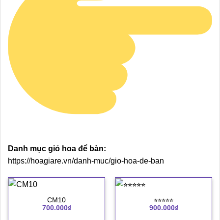
Danh mục giỏ hoa để bàn:
https://hoagiare.vn/danh-muc/gio-hoa-de-ban
CM10
⭐︎⭐︎⭐︎⭐︎⭐︎
700.000
₫
900.000
₫