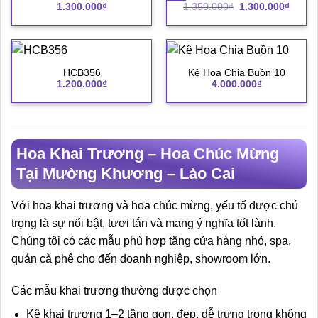
Giá
Giá
1.300.000
₫
1.350.000
₫
1.300.000
₫
gốc
hiện
là:
tại
1.350.000₫.
là:
1.300.
HCB356
Kệ Hoa Chia Buồn 10
1.200.000
₫
4.000.000
₫
Hoa Khai Trương – Hoa Chúc Mừng
Tại Mường Khương – Lào Cai
Với hoa khai trương và hoa chúc mừng, yếu tố được chú
trọng là sự nổi bật, tươi tắn và mang ý nghĩa tốt lành.
Chúng tôi có các mẫu phù hợp tặng cửa hàng nhỏ, spa,
quán cà phê cho đến doanh nghiệp, showroom lớn.
Các mẫu khai trương thường được chọn
Kệ khai trương 1–2 tầng gọn, đẹp, dễ trưng trong không