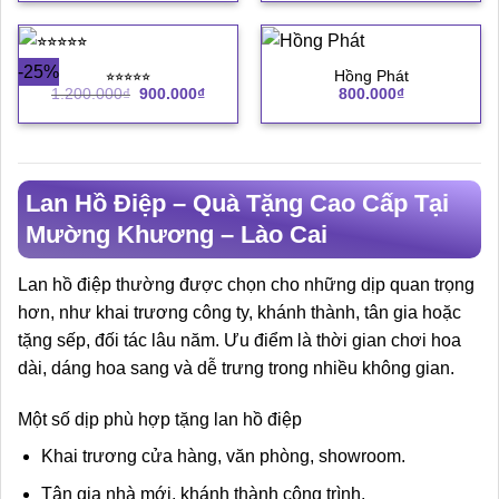
-25%
⭐︎⭐︎⭐︎⭐︎⭐︎
Hồng Phát
Giá
Giá
1.200.000
₫
900.000
₫
800.000
₫
gốc
hiện
là:
tại
1.200.000₫.
là:
900.000₫.
Lan Hồ Điệp – Quà Tặng Cao Cấp Tại
Mường Khương – Lào Cai
Lan hồ điệp thường được chọn cho những dịp quan trọng
hơn, như khai trương công ty, khánh thành, tân gia hoặc
tặng sếp, đối tác lâu năm. Ưu điểm là thời gian chơi hoa
dài, dáng hoa sang và dễ trưng trong nhiều không gian.
Một số dịp phù hợp tặng lan hồ điệp
Khai trương cửa hàng, văn phòng, showroom.
Tân gia nhà mới, khánh thành công trình.