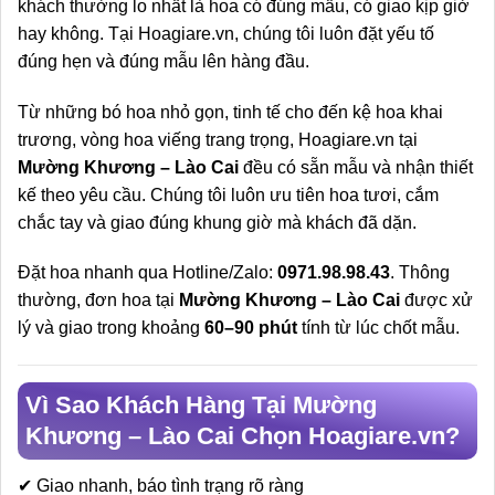
khách thường lo nhất là hoa có đúng mẫu, có giao kịp giờ
hay không. Tại Hoagiare.vn, chúng tôi luôn đặt yếu tố
đúng hẹn và đúng mẫu lên hàng đầu.
Từ những bó hoa nhỏ gọn, tinh tế cho đến kệ hoa khai
trương, vòng hoa viếng trang trọng, Hoagiare.vn tại
Mường Khương – Lào Cai
đều có sẵn mẫu và nhận thiết
kế theo yêu cầu. Chúng tôi luôn ưu tiên hoa tươi, cắm
chắc tay và giao đúng khung giờ mà khách đã dặn.
Đặt hoa nhanh qua Hotline/Zalo:
0971.98.98.43
. Thông
thường, đơn hoa tại
Mường Khương – Lào Cai
được xử
lý và giao trong khoảng
60–90 phút
tính từ lúc chốt mẫu.
Vì Sao Khách Hàng Tại Mường
Khương – Lào Cai Chọn Hoagiare.vn?
✔ Giao nhanh, báo tình trạng rõ ràng