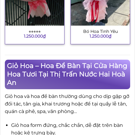
⭐︎⭐︎⭐︎⭐︎⭐︎
Bó Hoa Tình Yêu
1.250.000
₫
1.250.000
₫
Giỏ Hoa – Hoa Để Bàn Tại Cửa Hàng
Hoa Tươi Tại Thị Trấn Nước Hai Hoà
An
Giỏ hoa và hoa để bàn thường dùng cho dịp gặp gỡ
đối tác, tân gia, khai trương hoặc để tại quầy lễ tân,
quán cà phê, spa, văn phòng…
Giỏ hoa form đứng, chắc chắn, dễ đặt trên bàn
hoặc kệ trưng bày.