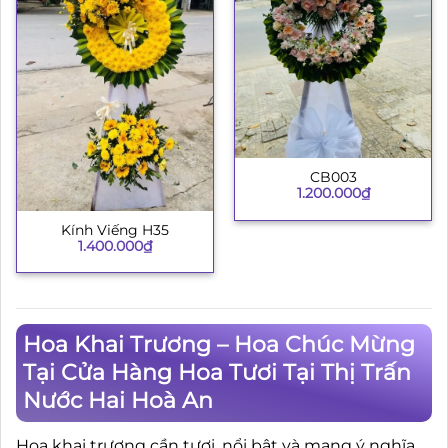
CB003
1.200.000
₫
Kính Viếng H35
1.400.000
₫
Hoa Khai Trương – Hoa Chúc Mừng
Tại Cửa Hàng Hoa Tươi Tại Thị Trấn
Nước Hai Hoà An
Hoa khai trương cần tươi, nổi bật và mang ý nghĩa