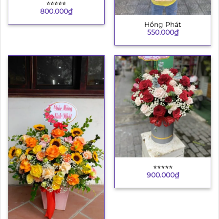
⭐︎⭐︎⭐︎⭐︎⭐︎
800.000
₫
Hồng Phát
550.000
₫
⭐︎⭐︎⭐︎⭐︎⭐︎
900.000
₫