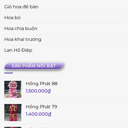
Giỏ hoa để bàn
Hoa bó
Hoa chia buồn
Hoa khai trương
Lan Hồ Điệp
SẢN PHẨM NỔI BẬT
Hồng Phát 88
1.500.000
₫
Hồng Phát 79
1.400.000
₫