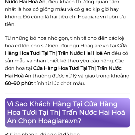
Nước Hai Hoà An
, điều khách thường quan tâm
nhất là hoa có giống mẫu và có giao kịp giờ hay
không. Đó cũng là hai tiêu chí Hoagiare.vn luôn ưu
tiên.
Từ những bó hoa nhỏ gọn, tinh tế cho đến các kệ
hoa cỡ lớn cho sự kiện, đội ngũ Hoagiare.vn tại
Cửa
Hàng Hoa Tươi Tại Thị Trấn Nước Hai Hoà An
đều có
sẵn mẫu và nhận thiết kế theo yêu cầu riêng. Các
đơn hoa tại
Cửa Hàng Hoa Tươi Tại Thị Trấn Nước
Hai Hoà An
thường được xử lý và giao trong khoảng
60–90 phút
tính từ lúc chốt mẫu.
Vì Sao Khách Hàng Tại Cửa Hàng
Hoa Tươi Tại Thị Trấn Nước Hai Hoà
An Chọn Hoagiare.vn?
✔ Giao nhanh, đúng giờ đã hẹn