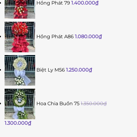
Hồng Phát 79
1.400.000
₫
Hồng Phát A86
1.080.000
₫
Biệt Ly M56
1.250.000
₫
Hoa Chia Buồn 75
1.350.000
₫
Giá
Giá
1.300.000
₫
gốc
hiện