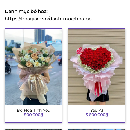
Danh mục bó hoa:
https://hoagiare.vn/danh-muc/hoa-bo
Bó Hoa Tình Yêu
Yêu <3
800.000
₫
3.600.000
₫