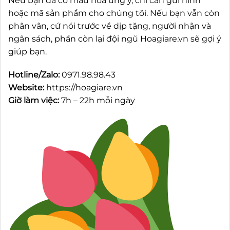
Nếu bạn đã có mẫu hoa ưng ý, chỉ cần gửi hình
hoặc mã sản phẩm cho chúng tôi. Nếu bạn vẫn còn
phân vân, cứ nói trước về dịp tặng, người nhận và
ngân sách, phần còn lại đội ngũ Hoagiare.vn sẽ gợi ý
giúp bạn.
Hotline/Zalo:
0971.98.98.43
Website:
https://hoagiare.vn
Giờ làm việc:
7h – 22h mỗi ngày