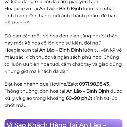
và kiểu dáng mà còn là cảm giác yên tâm.
Hoagiare.vn tại
An Lão – Bình Định
luôn cập nhật
tình trạng đơn hàng, gửi ảnh thành phẩm để bạn
dễ theo dõi.
Dù bạn cần một bó hoa đơn giản tặng người thân
hay một kệ hoa cỡ lớn cho sự kiện, đội ngũ
Hoagiare.vn tại
An Lão – Bình Định
luôn tư vấn kỹ về
màu sắc, kích thước và ngân sách phù hợp. Chúng
tôi luôn ưu tiên hoa tươi, cắm chắc tay và giao đúng
khung giờ mà khách đã dặn.
Đặt hoa nhanh qua Hotline/Zalo:
0971.98.98.43
.
Thông thường, đơn hoa tại
An Lão – Bình Định
được
xử lý và giao trong khoảng
60–90 phút
tính từ lúc
chốt mẫu.
Vì Sao Khách Hàng Tại An Lão –