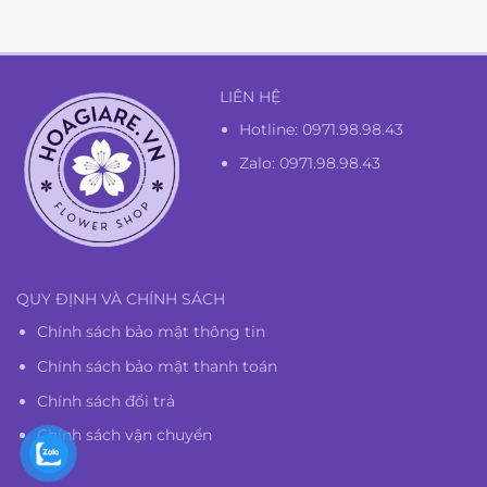
là:
tại
1.350.000₫.
là:
1.300.000₫.
LIÊN HỆ
Hotline:
0971.98.98.43
Zalo: 0971.98.98.43
QUY ĐỊNH VÀ CHÍNH SÁCH
Chính sách bảo mật thông tin
Chính sách bảo mật thanh toán
Chính sách đổi trả
Chính sách vận chuyển