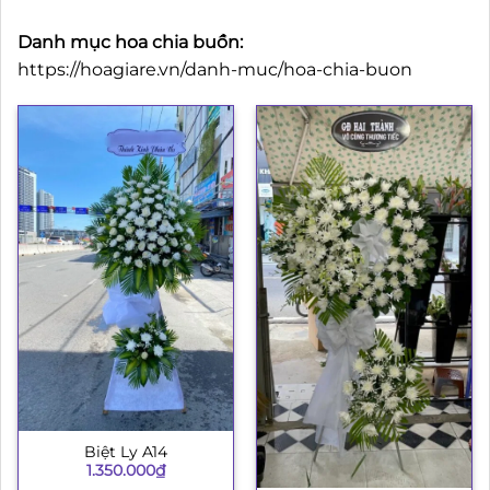
Danh mục hoa chia buồn:
https://hoagiare.vn/danh-muc/hoa-chia-buon
Biệt Ly A14
1.350.000
₫