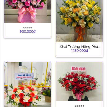
⭐︎⭐︎⭐︎⭐︎⭐︎
900.000
₫
Khai Trương Hồng Phát
1.150.000
₫
8
⭐︎⭐︎⭐︎⭐︎⭐︎