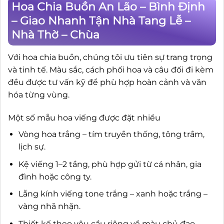
Hoa Chia Buồn An Lão – Bình Định
– Giao Nhanh Tận Nhà Tang Lễ –
Nhà Thờ – Chùa
Với hoa chia buồn, chúng tôi ưu tiên sự trang trọng
và tinh tế. Màu sắc, cách phối hoa và câu đối đi kèm
đều được tư vấn kỹ để phù hợp hoàn cảnh và văn
hóa từng vùng.
Một số mẫu hoa viếng được đặt nhiều
Vòng hoa trắng – tím truyền thống, tông trầm,
lịch sự.
Kệ viếng 1–2 tầng, phù hợp gửi từ cá nhân, gia
đình hoặc công ty.
Lẵng kính viếng tone trắng – xanh hoặc trắng –
vàng nhã nhặn.
Thiết kế theo yêu cầu riêng về màu chủ đạo