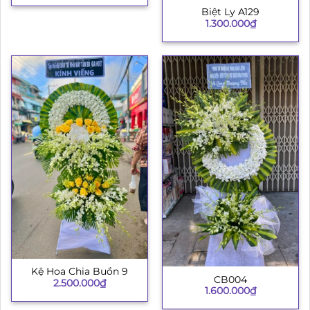
Biệt Ly A129
1.300.000
₫
Kệ Hoa Chia Buồn 9
CB004
2.500.000
₫
1.600.000
₫