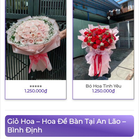
⭐︎⭐︎⭐︎⭐︎⭐︎
Bó Hoa Tình Yêu
1.250.000
₫
1.250.000
₫
Giỏ Hoa – Hoa Để Bàn Tại An Lão –
Bình Định