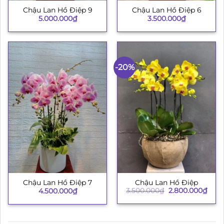
Chậu Lan Hồ Điệp 9
Chậu Lan Hồ Điệp 6
5.000.000
₫
3.500.000
₫
-20%
Chậu Lan Hồ Điệp
Chậu Lan Hồ Điệp 7
Giá
Giá
3.500.000
₫
2.800.000
₫
4.500.000
₫
gốc
hiện
là:
tại
3.500.000₫.
là:
2.80