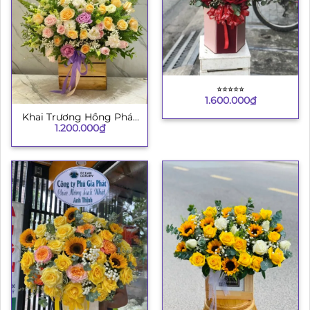
⭐︎⭐︎⭐︎⭐︎⭐︎
1.600.000
₫
Khai Trương Hồng Phát
1.200.000
₫
4