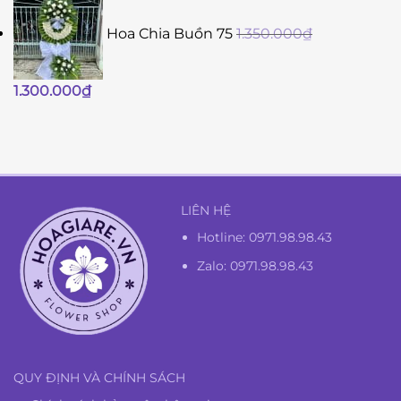
Hoa Chia Buồn 75
1.350.000
₫
Giá
Giá
1.300.000
₫
gốc
hiện
là:
tại
1.350.000₫.
là:
1.300.000₫.
LIÊN HỆ
Hotline:
0971.98.98.43
Zalo: 0971.98.98.43
QUY ĐỊNH VÀ CHÍNH SÁCH