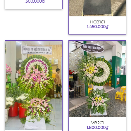
1.300.000
₫
HCB161
1.450.000
₫
VB201
1.800.000
₫