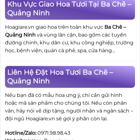
Khu Vực Giao Hoa Tươi Tại Ba Chẽ –
Quảng Ninh
Hoagiare.vn giao hoa trên toàn khu vực
Ba Chẽ –
Quảng Ninh
và vùng lân cận, bao gồm các tuyến
đường chính, khu dân cư, khu công nghiệp, trường
học, bệnh viện, quán cà phê, spa, cửa hàng…
Liên Hệ Đặt Hoa Tươi Ba Chẽ –
Quảng Ninh
Nếu bạn đã có mẫu hoa ưng ý, chỉ cần gửi hình
hoặc mã sản phẩm cho chúng tôi. Nếu còn phân
vân, hãy nói về dịp tặng, người nhận và ngân sách –
đội ngũ Hoagiare.vn sẽ gợi ý phần còn lại.
Hotline/Zalo:
0971.98.98.43