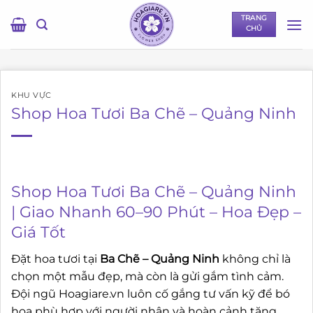
Bỏ
TRANG
qua
CHỦ
nội
dung
KHU VỰC
Shop Hoa Tươi Ba Chẽ – Quảng Ninh
Shop Hoa Tươi Ba Chẽ – Quảng Ninh
| Giao Nhanh 60–90 Phút – Hoa Đẹp –
Giá Tốt
Đặt hoa tươi tại
Ba Chẽ – Quảng Ninh
không chỉ là
chọn một mẫu đẹp, mà còn là gửi gắm tình cảm.
Đội ngũ Hoagiare.vn luôn cố gắng tư vấn kỹ để bó
hoa phù hợp với người nhận và hoàn cảnh tặng.