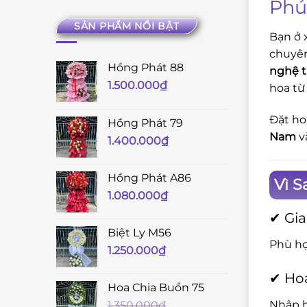
Phú
SẢN PHẨM NỔI BẬT
Bạn ở
chuyê
Hồng Phát 88
nghệ 
1.500.000
₫
hoa từ
Đặt ho
Hồng Phát 79
Nam
v
1.400.000
₫
Hồng Phát A86
Vì 
1.080.000
₫
✔ Gi
Biệt Ly M56
Phù hợ
1.250.000
₫
✔ Hoa
Hoa Chia Buồn 75
Nhập h
1.350.000
₫