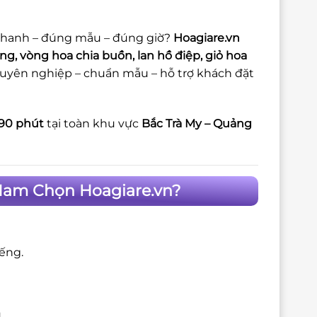
hanh – đúng mẫu – đúng giờ?
Hoagiare.vn
g, vòng hoa chia buồn, lan hồ điệp, giỏ hoa
uyên nghiệp – chuẩn mẫu – hỗ trợ khách đặt
90 phút
tại toàn khu vực
Bắc Trà My – Quảng
 Nam Chọn Hoagiare.vn?
iếng.
.