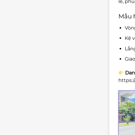
lễ, ph
Mẫu h
Vòng
Kệ v
Lẵng
Giao
Danh
https: