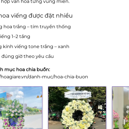
ù hợp văn hóa từng vùng miền.
oa viếng được đặt nhiều
 hoa trắng – tím truyền thống
iếng 1–2 tầng
 kính viếng tone trắng – xanh
 đúng giờ theo yêu cầu
 mục hoa chia buồn:
//hoagiare.vn/danh-muc/hoa-chia-buon