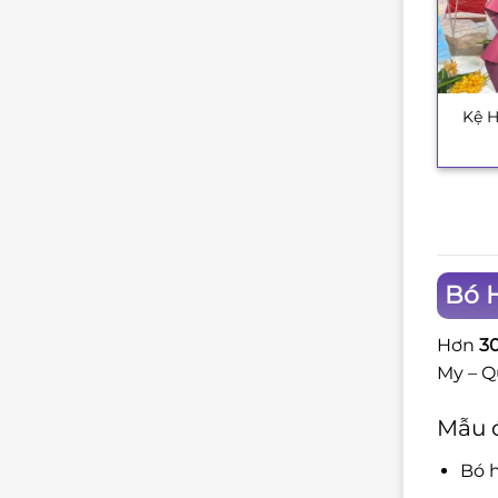
Kệ H
+
Bó 
Hơn
3
My – 
Mẫu 
Bó h