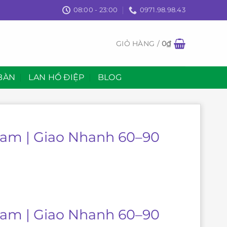
08:00 - 23:00
0971.98.98.43
GIỎ HÀNG /
0
₫
BÀN
LAN HỒ ĐIỆP
BLOG
Nam | Giao Nhanh 60–90
Nam | Giao Nhanh 60–90