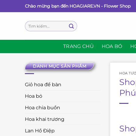
Bỏ
Chào mừng bạn đến HOAGIARE.VN - Flower Shop
qua
nội
Tìm
dung
kiếm:
TRANG CHỦ
HOA BÓ
H
DANH MỤC SẢN PHẨM
HOA TƯƠ
Sho
Giỏ hoa để bàn
Phú
Hoa bó
Hoa chia buồn
Hoa khai trương
Sho
Lan Hồ Điệp