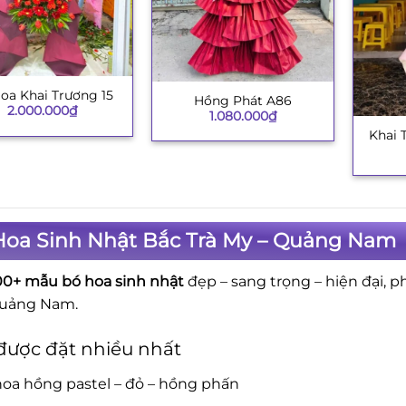
oa Khai Trương 15
Hồng Phát A86
+
2.000.000
₫
1.080.000
₫
Khai 
+
Hoa Sinh Nhật Bắc Trà My – Quảng Nam
00+ mẫu bó hoa sinh nhật
đẹp – sang trọng – hiện đại, p
Quảng Nam.
được đặt nhiều nhất
oa hồng pastel – đỏ – hồng phấn