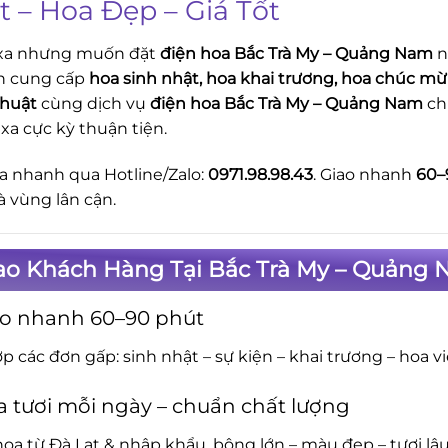
t – Hoa Đẹp – Giá Tốt
 xa nhưng muốn đặt
điện hoa Bắc Trà My – Quảng Nam
n
n cung cấp
hoa sinh nhật, hoa khai trương, hoa chúc mừn
thuật
cùng dịch vụ
điện hoa Bắc Trà My – Quảng Nam
ch
 xa cực kỳ thuận tiện.
a nhanh qua Hotline/Zalo:
0971.98.98.43
. Giao nhanh
60–
à vùng lân cận.
Sao Khách Hàng Tại Bắc Trà My – Quảng
ao nhanh 60–90 phút
p các đơn gấp: sinh nhật – sự kiện – khai trương – hoa v
 tươi mỗi ngày – chuẩn chất lượng
oa từ Đà Lạt & nhập khẩu, bông lớn – màu đẹp – tươi lâu