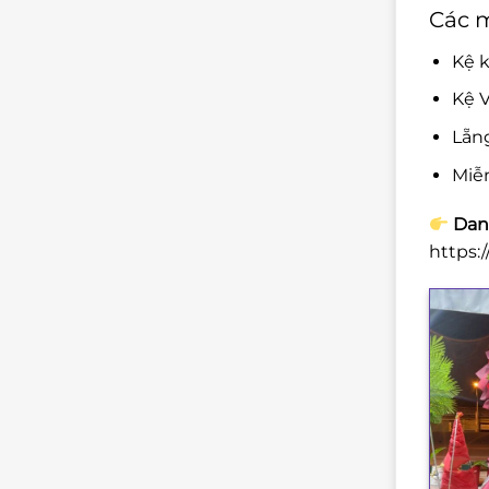
Các m
Kệ k
Kệ V
Lẵn
Miễ
Danh
https: