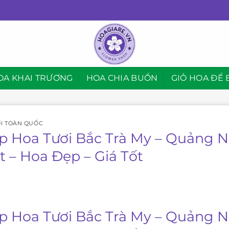
OA KHAI TRƯƠNG
HOA CHIA BUỒN
GIỎ HOA ĐỂ 
I TOÀN QUỐC
p Hoa Tươi Bắc Trà My – Quảng 
t – Hoa Đẹp – Giá Tốt
p Hoa Tươi Bắc Trà My – Quảng 