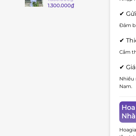
Giá
Giá
1.300.000
₫
gốc
hiện
✔ Gửi
là:
tại
1.350.000₫.
là:
Đảm bả
1.300.000₫.
✔ Thi
Cắm th
✔ Giá
Nhiều 
Nam.
Hoa
Nhà
Hoagia