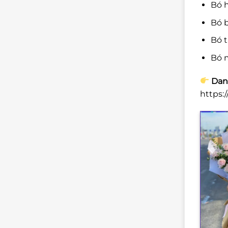
Bó 
Bó 
Bó 
Bó 
Dan
https: