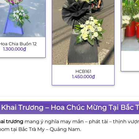
Hoa Chia Buồn 12
1.300.000
₫
+
HCB161
+
1.450.000
₫
 Khai Trương – Hoa Chúc Mừng Tại Bắc 
ai trương
mang ý nghĩa may mắn – phát tài – thịnh vượ
om tại Bắc Trà My – Quảng Nam.