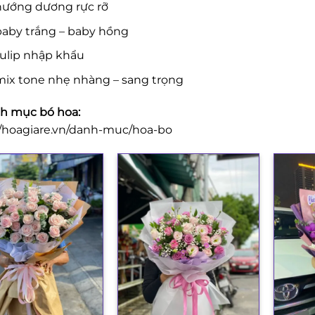
hướng dương rực rỡ
baby trắng – baby hồng
tulip nhập khẩu
mix tone nhẹ nhàng – sang trọng
h mục bó hoa:
//hoagiare.vn/danh-muc/hoa-bo