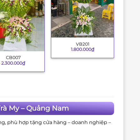
VB201
+
1.800.000
₫
CB007
2.300.000
₫
Trà My – Quảng Nam
ng, phù hợp tặng cửa hàng – doanh nghiệp –