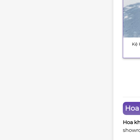
Kệ 
+
Hoa
Hoa kh
showro