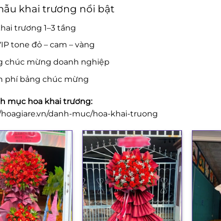
ẫu khai trương nổi bật
hai trương 1–3 tầng
IP tone đỏ – cam – vàng
g chúc mừng doanh nghiệp
n phí bảng chúc mừng
 mục hoa khai trương:
//hoagiare.vn/danh-muc/hoa-khai-truong