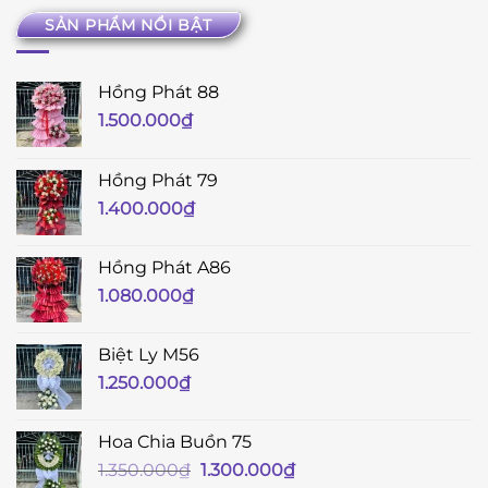
SẢN PHẨM NỔI BẬT
Hồng Phát 88
1.500.000
₫
Hồng Phát 79
1.400.000
₫
Hồng Phát A86
1.080.000
₫
Biệt Ly M56
1.250.000
₫
Hoa Chia Buồn 75
Giá
Giá
1.350.000
₫
1.300.000
₫