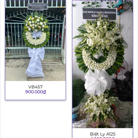
VB457
900.000
₫
Biệt Ly A125