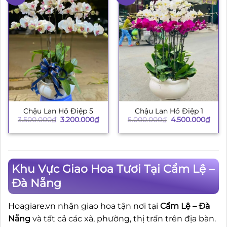
Chậu Lan Hồ Điệp 5
Chậu Lan Hồ Điệp 1
Giá
Giá
Giá
Giá
3.500.000
₫
3.200.000
₫
5.000.000
₫
4.500.000
₫
gốc
hiện
gốc
hiện
là:
tại
là:
tại
3.500.000₫.
là:
5.000.000₫.
là:
3.200.000₫.
4.50
Khu Vực Giao Hoa Tươi Tại Cẩm Lệ –
Đà Nẵng
Hoagiare.vn nhận giao hoa tận nơi tại
Cẩm Lệ – Đà
Nẵng
và tất cả các xã, phường, thị trấn trên địa bàn.