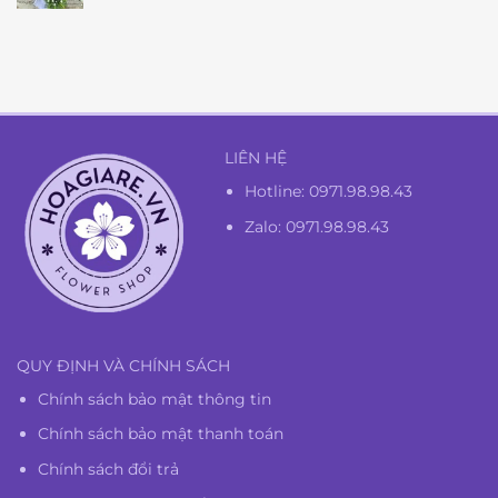
gốc
hiện
là:
tại
1.350.000₫.
là:
1.300.000₫.
LIÊN HỆ
Hotline:
0971.98.98.43
Zalo: 0971.98.98.43
QUY ĐỊNH VÀ CHÍNH SÁCH
Chính sách bảo mật thông tin
Chính sách bảo mật thanh toán
Chính sách đổi trả