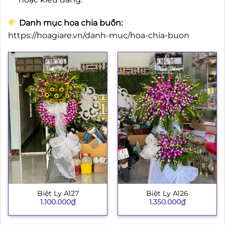
Danh mục hoa chia buồn:
https://hoagiare.vn/danh-muc/hoa-chia-buon
Biệt Ly A127
Biệt Ly A126
1.100.000
₫
1.350.000
₫