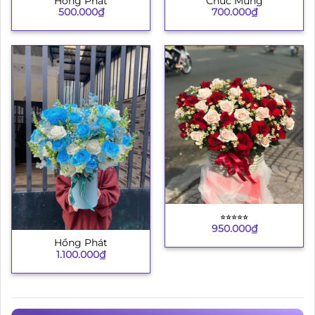
Hồng Phát
Chúc Mừng
500.000
₫
700.000
₫
⭐︎⭐︎⭐︎⭐︎⭐︎
950.000
₫
Hồng Phát
1.100.000
₫