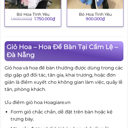
Bó Hoa Tình Yêu
Bó Hoa Tình Yêu
Giá
Giá
900.000
₫
1.900.000
₫
1.750.000
₫
gốc
hiện
là:
tại
1.900.000₫.
là:
1.750.000₫.
Giỏ Hoa – Hoa Để Bàn Tại Cẩm Lệ –
Đà Nẵng
Giỏ hoa và hoa để bàn thường được dùng trong các
dịp gặp gỡ đối tác, tân gia, khai trương, hoặc đơn
giản là điểm xuyết cho không gian làm việc, quầy lễ
tân, phòng khách.
Ưu điểm giỏ hoa Hoagiare.vn
Form giỏ chắc chắn, dễ đặt trên bàn hoặc kệ
trưng bày.