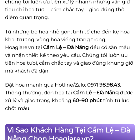
chúng tôi luôn ưu tiên xử lý nhanh nhưng vẫn giữ
tiêu chí hoa tươi – cắm chắc tay – giao đúng thời
điểm quan trọng.
Từ những bó hoa nhỏ gọn, tinh tế cho đến kệ hoa
khai trương, vòng hoa viếng trang trọng,
Hoagiare.vn tại
Cẩm Lệ – Đà Nẵng
đều có sẵn mẫu
và nhận thiết kế theo yêu cầu. Chúng tôi luôn ưu
tiên hoa tươi, cắm chắc tay và giao đúng khung giờ
mà khách đã dặn.
Đặt hoa nhanh qua Hotline/Zalo:
0971.98.98.43
.
Thông thường, đơn hoa tại
Cẩm Lệ – Đà Nẵng
được
xử lý và giao trong khoảng
60–90 phút
tính từ lúc
chốt mẫu.
Vì Sao Khách Hàng Tại Cẩm Lệ – Đà
Nẵng Chọn Hoagiare.vn?