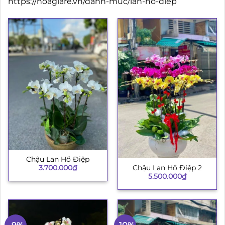
https://hoagiare.vn/danh-muc/lan-ho-diep
Chậu Lan Hồ Điệp
3.700.000
₫
Chậu Lan Hồ Điệp 2
5.500.000
₫