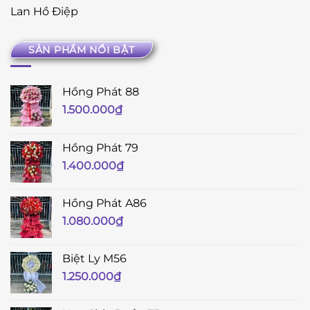
Lan Hồ Điệp
SẢN PHẨM NỔI BẬT
Hồng Phát 88
1.500.000
₫
Hồng Phát 79
1.400.000
₫
Hồng Phát A86
1.080.000
₫
Biệt Ly M56
1.250.000
₫