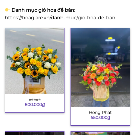
Danh mục giỏ hoa để bàn:
https://hoagiare.vn/danh-muc/gio-hoa-de-ban
⭐︎⭐︎⭐︎⭐︎⭐︎
800.000
₫
Hồng Phát
550.000
₫