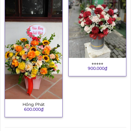
⭐︎⭐︎⭐︎⭐︎⭐︎
900.000
₫
Hồng Phát
600.000
₫