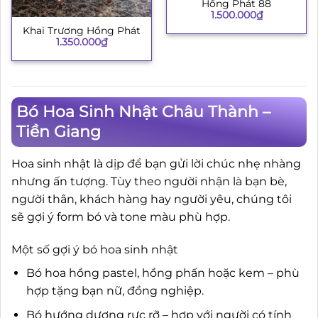
Hồng Phát 88
1.500.000
₫
Khai Trương Hồng Phát
1.350.000
₫
Bó Hoa Sinh Nhật Châu Thành –
Tiền Giang
Hoa sinh nhật là dịp để bạn gửi lời chúc nhẹ nhàng
nhưng ấn tượng. Tùy theo người nhận là bạn bè,
người thân, khách hàng hay người yêu, chúng tôi
sẽ gợi ý form bó và tone màu phù hợp.
Một số gợi ý bó hoa sinh nhật
Bó hoa hồng pastel, hồng phấn hoặc kem – phù
hợp tặng bạn nữ, đồng nghiệp.
Bó hướng dương rực rỡ – hợp với người có tính