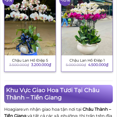
-9%
-10%
Chậu Lan Hồ Điệp 5
Chậu Lan Hồ Điệp 1
Giá
Giá
Giá
Giá
3.500.000
₫
3.200.000
₫
5.000.000
₫
4.500.000
₫
gốc
hiện
gốc
hiện
là:
tại
là:
tại
3.500.000₫.
là:
5.000.000₫.
là:
3.200.000₫.
4.50
Khu Vực Giao Hoa Tươi Tại Châu
Thành – Tiền Giang
Hoagiare.vn nhận giao hoa tận nơi tại
Châu Thành –
Tiền Giang
và tất cả các xã, phường, thị trấn trên địa