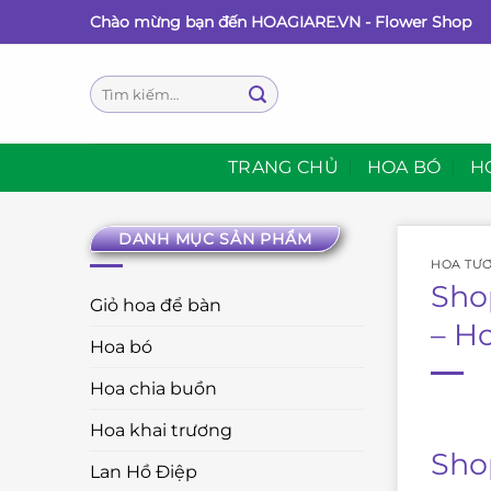
Bỏ
Chào mừng bạn đến HOAGIARE.VN - Flower Shop
qua
nội
Tìm
dung
kiếm:
TRANG CHỦ
HOA BÓ
H
DANH MỤC SẢN PHẨM
HOA TƯƠ
Sho
Giỏ hoa để bàn
– H
Hoa bó
Hoa chia buồn
Hoa khai trương
Sho
Lan Hồ Điệp