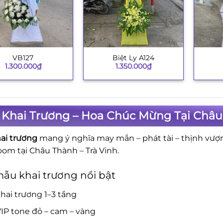
VB127
Biệt Ly A124
+
+
1.300.000
₫
1.350.000
₫
 Khai Trương – Hoa Chúc Mừng Tại Châu 
ai trương
mang ý nghĩa may mắn – phát tài – thịnh vượ
om tại Châu Thành – Trà Vinh.
ẫu khai trương nổi bật
hai trương 1–3 tầng
IP tone đỏ – cam – vàng