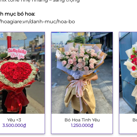
h mục bó hoa:
//hoagiare.vn/danh-muc/hoa-bo
Yêu <3
Bó Hoa Tình Yêu
Bó
+
+
3.500.000
₫
1.250.000
₫