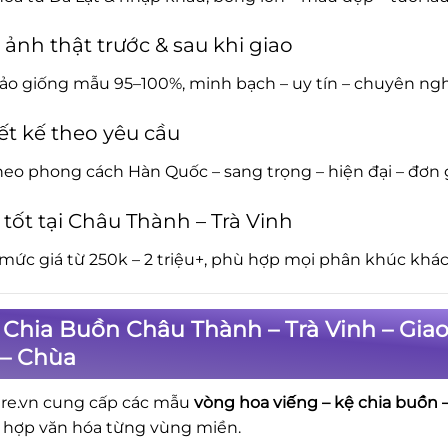
 ảnh thật trước & sau khi giao
o giống mẫu 95–100%, minh bạch – uy tín – chuyên ngh
ết kế theo yêu cầu
eo phong cách Hàn Quốc – sang trọng – hiện đại – đơn 
 tốt tại Châu Thành – Trà Vinh
mức giá từ 250k – 2 triệu+, phù hợp mọi phân khúc khách
Chia Buồn Châu Thành – Trà Vinh – Gia
 – Chùa
re.vn cung cấp các mẫu
vòng hoa viếng – kệ chia buồn –
ù hợp văn hóa từng vùng miền.