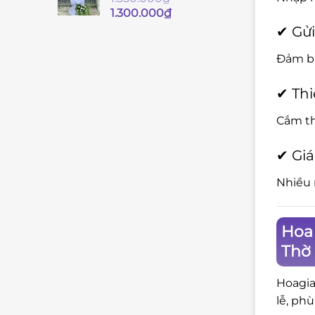
Giá
Giá
1.300.000
₫
gốc
hiện
✔ Gửi
là:
tại
1.350.000₫.
là:
Đảm bả
1.300.000₫.
✔ Thi
Cắm th
✔ Giá
Nhiều 
Hoa 
Thờ
Hoagia
lễ, ph