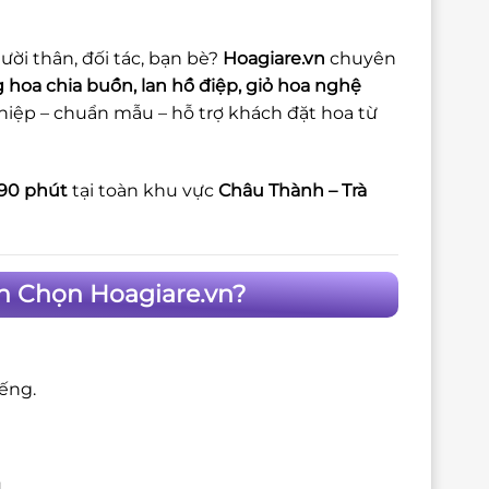
ời thân, đối tác, bạn bè?
Hoagiare.vn
chuyên
 hoa chia buồn, lan hồ điệp, giỏ hoa nghệ
iệp – chuẩn mẫu – hỗ trợ khách đặt hoa từ
90 phút
tại toàn khu vực
Châu Thành – Trà
nh Chọn Hoagiare.vn?
iếng.
.