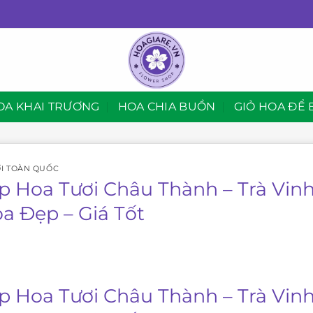
OA KHAI TRƯƠNG
HOA CHIA BUỒN
GIỎ HOA ĐỂ 
I TOÀN QUỐC
p Hoa Tươi Châu Thành – Trà Vin
oa Đẹp – Giá Tốt
p Hoa Tươi Châu Thành – Trà Vin