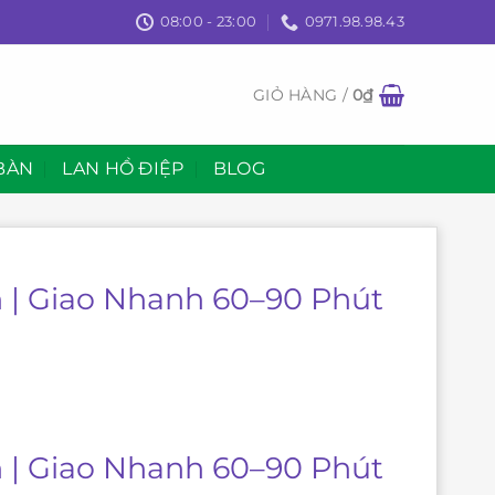
08:00 - 23:00
0971.98.98.43
GIỎ HÀNG /
0
₫
BÀN
LAN HỒ ĐIỆP
BLOG
h | Giao Nhanh 60–90 Phút
h | Giao Nhanh 60–90 Phút