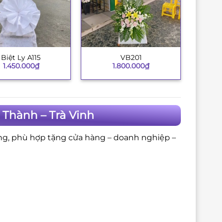
Biệt Ly A115
VB201
+
1.450.000
₫
1.800.000
₫
Thành – Trà Vinh
ng, phù hợp tặng cửa hàng – doanh nghiệp –