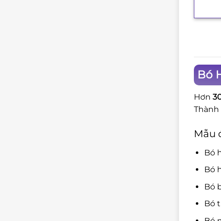
Bó H
Hơn
3
Thành 
Mẫu 
Bó h
Bó 
Bó 
Bó 
Bó 