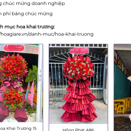
g chúc mừng doanh nghiệp
n phí bảng chúc mừng
 mục hoa khai trương:
//hoagiare.vn/danh-muc/hoa-khai-truong
oa Khai Trương 15
Hồng Phát A86
+