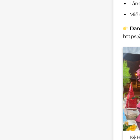
Lẵn
Miễ
Danh
https:
Kệ H
+