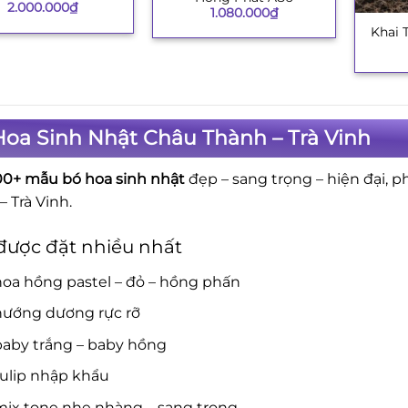
2.000.000
₫
1.080.000
₫
Khai 
+
oa Sinh Nhật Châu Thành – Trà Vinh
00+ mẫu bó hoa sinh nhật
đẹp – sang trọng – hiện đại, p
– Trà Vinh.
được đặt nhiều nhất
oa hồng pastel – đỏ – hồng phấn
hướng dương rực rỡ
baby trắng – baby hồng
tulip nhập khẩu
mix tone nhẹ nhàng – sang trọng