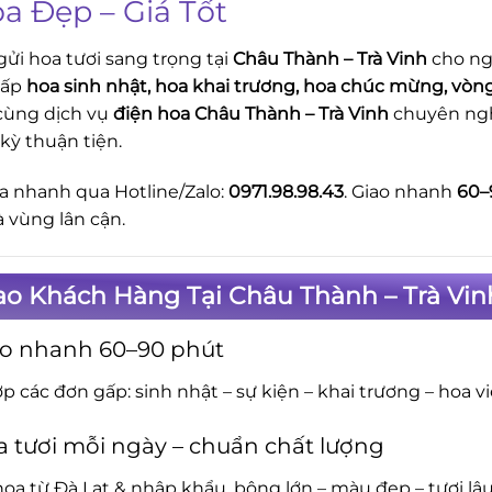
oa Đẹp – Giá Tốt
ửi hoa tươi sang trọng tại
Châu Thành – Trà Vinh
cho ngư
cấp
hoa sinh nhật, hoa khai trương, hoa chúc mừng, vòng
ùng dịch vụ
điện hoa Châu Thành – Trà Vinh
chuyên ngh
 kỳ thuận tiện.
a nhanh qua Hotline/Zalo:
0971.98.98.43
. Giao nhanh
60–
 vùng lân cận.
ao Khách Hàng Tại Châu Thành – Trà Vi
ao nhanh 60–90 phút
p các đơn gấp: sinh nhật – sự kiện – khai trương – hoa v
 tươi mỗi ngày – chuẩn chất lượng
oa từ Đà Lạt & nhập khẩu, bông lớn – màu đẹp – tươi lâu