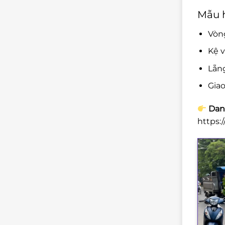
Mẫu h
Vòng
Kệ v
Lẵng
Giao
Danh
https: