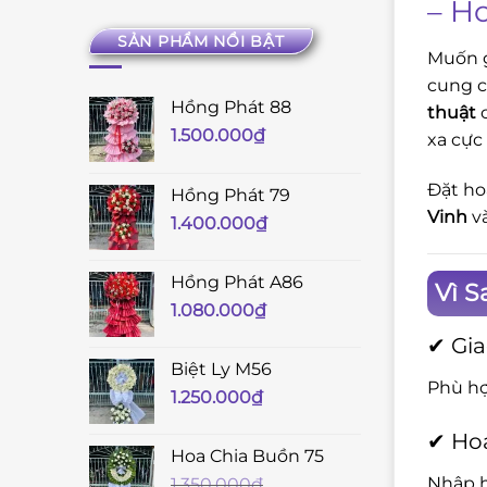
– H
SẢN PHẨM NỔI BẬT
Muốn g
cung 
Hồng Phát 88
thuật
c
1.500.000
₫
xa cực
Đặt ho
Hồng Phát 79
Vinh
và
1.400.000
₫
Hồng Phát A86
Vì S
1.080.000
₫
✔ Gi
Biệt Ly M56
Phù hợ
1.250.000
₫
✔ Hoa
Hoa Chia Buồn 75
Nhập h
1.350.000
₫