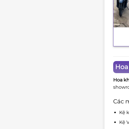
+
Hoa
Hoa kh
showro
Các m
Kệ k
Kệ V