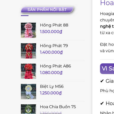
Hoa
SẢN PHẨM NỔI BẬT
Hoagia
chuyê
Hồng Phát 88
nghệ 
1.500.000
₫
từ xa c
Đặt ho
Hồng Phát 79
và vùn
1.400.000
₫
Hồng Phát A86
Vì S
1.080.000
₫
✔ Gi
Biệt Ly M56
Phù hợ
1.250.000
₫
✔ Hoa
Hoa Chia Buồn 75
Nhập h
1.350.000
₫