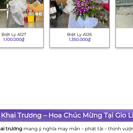
Biệt Ly A127
Biệt Ly A126
+
+
1.100.000
₫
1.350.000
₫
Khai Trương – Hoa Chúc Mừng Tại Gio Li
ai trương
mang ý nghĩa may mắn – phát tài – thịnh vượ