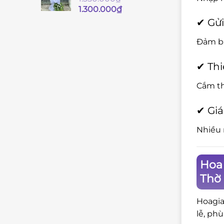
Giá
Giá
1.300.000
₫
gốc
hiện
✔ Gửi
là:
tại
1.350.000₫.
là:
Đảm bả
1.300.000₫.
✔ Thi
Cắm th
✔ Giá
Nhiều 
Hoa 
Thờ
Hoagia
lễ, ph