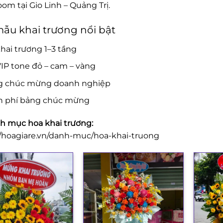
om tại Gio Linh – Quảng Trị.
ẫu khai trương nổi bật
hai trương 1–3 tầng
IP tone đỏ – cam – vàng
g chúc mừng doanh nghiệp
n phí bảng chúc mừng
 mục hoa khai trương:
//hoagiare.vn/danh-muc/hoa-khai-truong