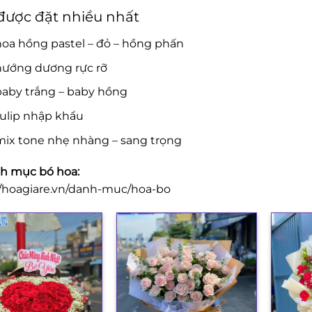
được đặt nhiều nhất
oa hồng pastel – đỏ – hồng phấn
hướng dương rực rỡ
baby trắng – baby hồng
tulip nhập khẩu
mix tone nhẹ nhàng – sang trọng
h mục bó hoa:
//hoagiare.vn/danh-muc/hoa-bo