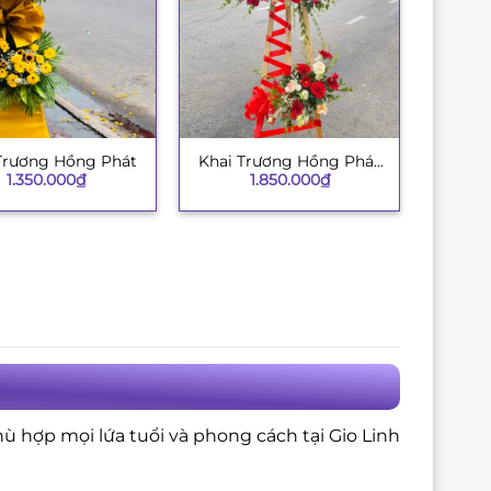
Trương Hồng Phát
Khai Trương Hồng Phát
+
1.350.000
₫
1.850.000
₫
134
hù hợp mọi lứa tuổi và phong cách tại Gio Linh