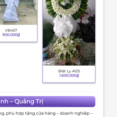
VB457
900.000
₫
Biệt Ly A125
+
1.600.000
₫
nh – Quảng Trị
ng, phù hợp tặng cửa hàng – doanh nghiệp –