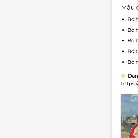
Mẫu 
Bó h
Bó 
Bó 
Bó 
Bó 
Dan
https: