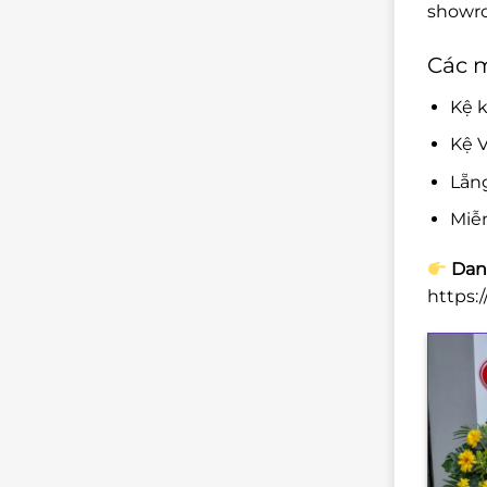
showro
Các m
Kệ k
Kệ V
Lẵn
Miễ
Danh
https: