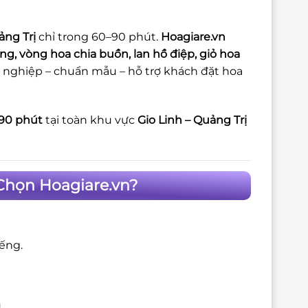
ảng Trị
chỉ trong 60–90 phút.
Hoagiare.vn
g, vòng hoa chia buồn, lan hồ điệp, giỏ hoa
nghiệp – chuẩn mẫu – hỗ trợ khách đặt hoa
90 phút
tại toàn khu vực
Gio Linh – Quảng Trị
 Chọn Hoagiare.vn?
iếng.
.