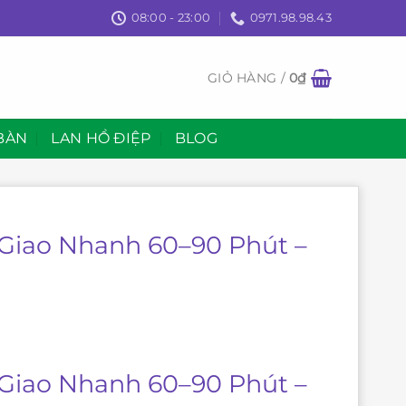
08:00 - 23:00
0971.98.98.43
GIỎ HÀNG /
0
₫
BÀN
LAN HỒ ĐIỆP
BLOG
| Giao Nhanh 60–90 Phút –
| Giao Nhanh 60–90 Phút –