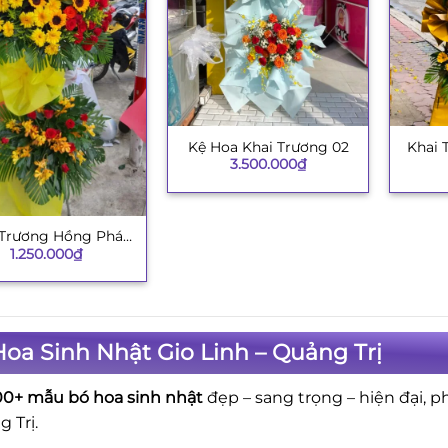
Kệ Hoa Khai Trương 02
Khai 
+
+
3.500.000
₫
 Trương Hồng Phát
1.250.000
₫
H008
oa Sinh Nhật Gio Linh – Quảng Trị
00+ mẫu bó hoa sinh nhật
đẹp – sang trọng – hiện đại, p
 Trị.