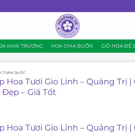
OA KHAI TRƯƠNG
HOA CHIA BUỒN
GIỎ HOA ĐỂ 
I TOÀN QUỐC
p Hoa Tươi Gio Linh – Quảng Trị 
 Đẹp – Giá Tốt
p Hoa Tươi Gio Linh – Quảng Trị 