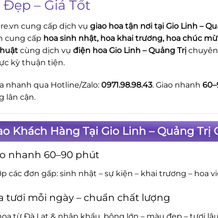
 Đẹp – Giá Tốt
re.vn cung cấp dịch vụ
giao hoa tận nơi tại Gio Linh – Qu
n cung cấp
hoa sinh nhật, hoa khai trương, hoa chúc mừn
thuật
cùng dịch vụ
điện hoa Gio Linh – Quảng Trị
chuyên 
ực kỳ thuận tiện.
a nhanh qua Hotline/Zalo:
0971.98.98.43
. Giao nhanh
60–
g lân cận.
ao Khách Hàng Tại Gio Linh – Quảng Trị
ao nhanh 60–90 phút
p các đơn gấp: sinh nhật – sự kiện – khai trương – hoa v
 tươi mỗi ngày – chuẩn chất lượng
oa từ Đà Lạt & nhập khẩu, bông lớn – màu đẹp – tươi lâu