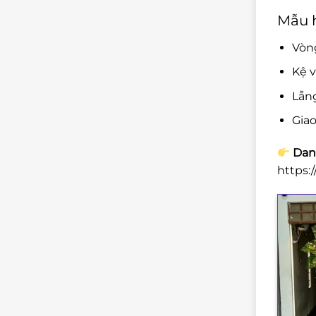
Mẫu h
Vòng
Kệ v
Lẵng
Giao
Danh
https: