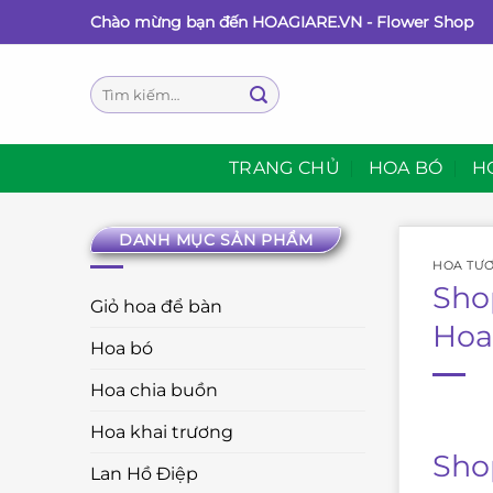
Bỏ
Chào mừng bạn đến HOAGIARE.VN - Flower Shop
qua
nội
Tìm
dung
kiếm:
TRANG CHỦ
HOA BÓ
H
DANH MỤC SẢN PHẨM
HOA TƯƠ
Sho
Giỏ hoa để bàn
Hoa
Hoa bó
Hoa chia buồn
Hoa khai trương
Sho
Lan Hồ Điệp