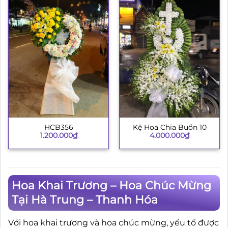
HCB356
Kệ Hoa Chia Buồn 10
1.200.000
₫
4.000.000
₫
Hoa Khai Trương – Hoa Chúc Mừng
Tại Hà Trung – Thanh Hóa
Với hoa khai trương và hoa chúc mừng, yếu tố được