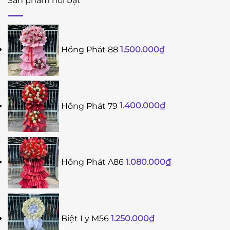
Sản phẩm nổi bật
Hồng Phát 88
1.500.000
₫
Hồng Phát 79
1.400.000
₫
Hồng Phát A86
1.080.000
₫
Biệt Ly M56
1.250.000
₫