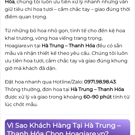
Hóa
, chúng tôi luôn ưu tiên xử lý nhanh nhưng vẫn
giữ tiêu chí hoa tươi – cắm chắc tay – giao đúng thời
điểm quan trọng.
Từ những bó hoa nhỏ gọn, tinh tế cho đến kệ hoa
khai trương, vòng hoa viếng trang trọng,
Hoagiare.vn tại
Hà Trung – Thanh Hóa
đều có sẵn
mẫu và nhận thiết kế theo yêu cầu. Chúng tôi luôn
ưu tiên hoa tươi, cắm chắc tay và giao đúng khung
giờ mà khách đã dặn.
Đặt hoa nhanh qua Hotline/Zalo:
0971.98.98.43
.
Thông thường, đơn hoa tại
Hà Trung – Thanh Hóa
được xử lý và giao trong khoảng
60–90 phút
tính từ
lúc chốt mẫu.
Vì Sao Khách Hàng Tại Hà Trung –
Thanh Hóa Chọn Hoagiare.vn?