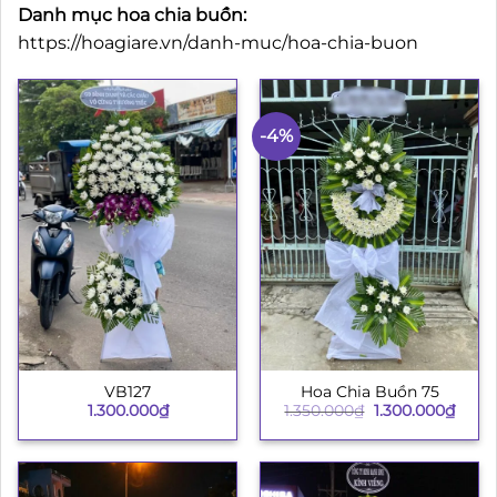
Danh mục hoa chia buồn:
https://hoagiare.vn/danh-muc/hoa-chia-buon
-4%
VB127
Hoa Chia Buồn 75
Giá
Giá
1.300.000
₫
1.350.000
₫
1.300.000
₫
gốc
hiện
là:
tại
1.350.000₫.
là:
1.300