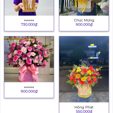
⭐︎⭐︎⭐︎⭐︎⭐︎
Chúc Mừng
730.000
₫
900.000
₫
⭐︎⭐︎⭐︎⭐︎⭐︎
900.000
₫
Hồng Phát
550.000
₫