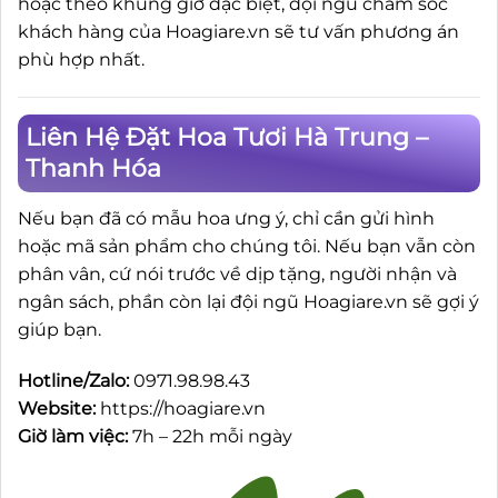
hoặc theo khung giờ đặc biệt, đội ngũ chăm sóc
khách hàng của Hoagiare.vn sẽ tư vấn phương án
phù hợp nhất.
Liên Hệ Đặt Hoa Tươi Hà Trung –
Thanh Hóa
Nếu bạn đã có mẫu hoa ưng ý, chỉ cần gửi hình
hoặc mã sản phẩm cho chúng tôi. Nếu bạn vẫn còn
phân vân, cứ nói trước về dịp tặng, người nhận và
ngân sách, phần còn lại đội ngũ Hoagiare.vn sẽ gợi ý
giúp bạn.
Hotline/Zalo:
0971.98.98.43
Website:
https://hoagiare.vn
Giờ làm việc:
7h – 22h mỗi ngày