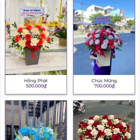
Hồng Phát
Chúc Mừng
500.000
₫
700.000
₫