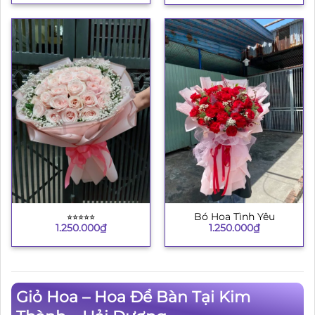
⭐︎⭐︎⭐︎⭐︎⭐︎
Bó Hoa Tình Yêu
1.250.000
₫
1.250.000
₫
Giỏ Hoa – Hoa Để Bàn Tại Kim