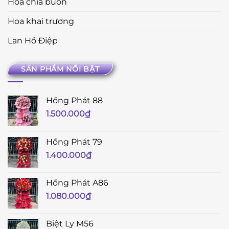
Hoa chia buồn
Hoa khai trương
Lan Hồ Điệp
SẢN PHẨM NỔI BẬT
Hồng Phát 88
1.500.000
₫
Hồng Phát 79
1.400.000
₫
Hồng Phát A86
1.080.000
₫
Biệt Ly M56