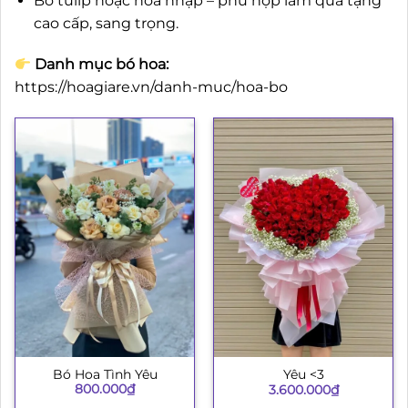
Bó tulip hoặc hoa nhập – phù hợp làm quà tặng
cao cấp, sang trọng.
Danh mục bó hoa:
https://hoagiare.vn/danh-muc/hoa-bo
Bó Hoa Tình Yêu
Yêu <3
800.000
₫
3.600.000
₫