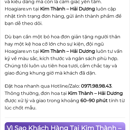
và kiểu dáng mà còn là cảm giác yên tâm.
Hoagiare.vn tại
Kim Thành – Hải Dương
luôn cập
nhật tình trạng đơn hàng, gửi ảnh thành phẩm để
bạn dễ theo dõi.
Dù bạn cần một bó hoa đơn giản tặng người thân
hay một kệ hoa cỡ lớn cho sự kiện, đội ngũ
Hoagiare.vn tại
Kim Thành – Hải Dương
luôn tư vấn
kỹ về màu sắc, kích thước và ngân sách phù hợp.
Chúng tôi luôn ưu tiên hoa tươi, cắm chắc tay và
giao đúng khung giờ mà khách đã dặn.
Đặt hoa nhanh qua Hotline/Zalo:
0971.98.98.43
.
Thông thường, đơn hoa tại
Kim Thành – Hải Dương
được xử lý và giao trong khoảng
60–90 phút
tính từ
lúc chốt mẫu.
Vì Sao Khách Hàng Tại Kim Thành –