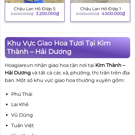
Chậu Lan Hồ Điệp 5
Chậu Lan Hồ Điệp 1
Giá
Giá
Giá
Giá
3.500.000
₫
3.200.000
₫
5.000.000
₫
4.500.000
₫
gốc
hiện
gốc
hiện
là:
tại
là:
tại
3.500.000₫.
là:
5.000.000₫.
là:
3.200.000₫.
4.50
Khu Vực Giao Hoa Tươi Tại Kim
Thành – Hải Dương
Hoagiare.vn nhận giao hoa tận nơi tại
Kim Thành –
Hải Dương
và tất cả các xã, phường, thị trấn trên địa
bàn. Một số khu vực giao hoa thường xuyên gồm:
Phú Thái
Lai Khê
Vũ Dũng
Tuấn Việt