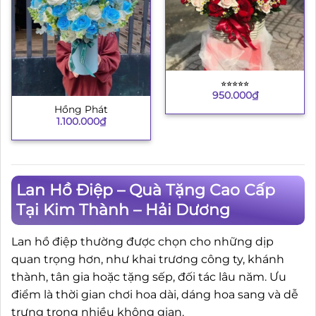
⭐︎⭐︎⭐︎⭐︎⭐︎
950.000
₫
Hồng Phát
1.100.000
₫
Lan Hồ Điệp – Quà Tặng Cao Cấp
Tại Kim Thành – Hải Dương
Lan hồ điệp thường được chọn cho những dịp
quan trọng hơn, như khai trương công ty, khánh
thành, tân gia hoặc tặng sếp, đối tác lâu năm. Ưu
điểm là thời gian chơi hoa dài, dáng hoa sang và dễ
trưng trong nhiều không gian.