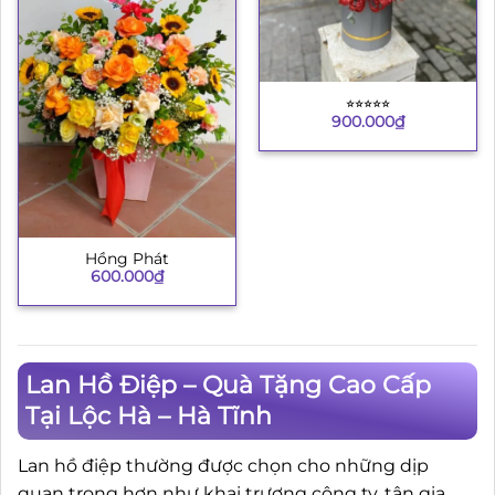
⭐︎⭐︎⭐︎⭐︎⭐︎
900.000
₫
Hồng Phát
600.000
₫
Lan Hồ Điệp – Quà Tặng Cao Cấp
Tại Lộc Hà – Hà Tĩnh
Lan hồ điệp thường được chọn cho những dịp
quan trọng hơn như khai trương công ty, tân gia,