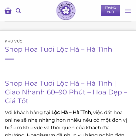
Bỏ
TRANG
qua
CHỦ
nội
dung
KHU VỰC
Shop Hoa Tươi Lộc Hà – Hà Tĩnh
Shop Hoa Tươi Lộc Hà – Hà Tĩnh |
Giao Nhanh 60–90 Phút – Hoa Đẹp –
Giá Tốt
Với khách hàng tại
Lộc Hà – Hà Tĩnh
, việc đặt hoa
online sẽ nhẹ nhàng hơn nhiều nếu có một đơn vị
hiểu rõ khu vực và thói quen của khách địa
phương. Hoagiare.vn đã phục vụ hàng nghìn đơn