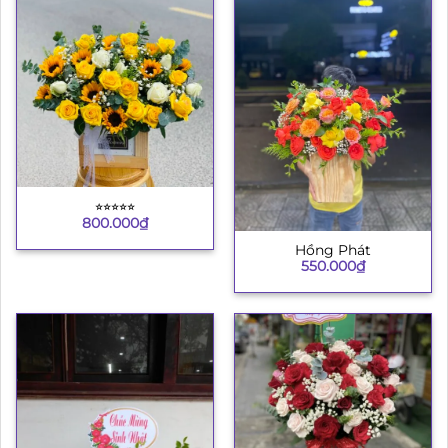
⭐︎⭐︎⭐︎⭐︎⭐︎
800.000
₫
Hồng Phát
550.000
₫