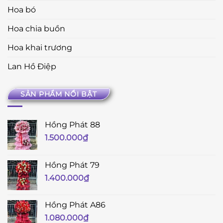
Hoa bó
Hoa chia buồn
Hoa khai trương
Lan Hồ Điệp
SẢN PHẨM NỔI BẬT
Hồng Phát 88
1.500.000
₫
Hồng Phát 79
1.400.000
₫
Hồng Phát A86
1.080.000
₫