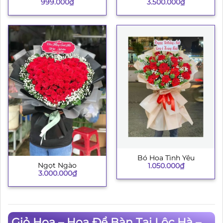
999.000
₫
3.500.000
₫
Bó Hoa Tình Yêu
Ngọt Ngào
1.050.000
₫
3.000.000
₫
Giỏ Hoa – Hoa Để Bàn Tại Lộc Hà –