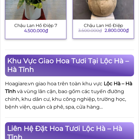
Chậu Lan Hồ Điệp
Chậu Lan Hồ Điệp 7
Giá
Giá
3.500.000
₫
2.800.000
₫
4.500.000
₫
gốc
hiện
là:
tại
3.500.000₫.
là:
2.80
Khu Vực Giao Hoa Tươi Tại Lộc Hà –
Hà Tĩnh
Hoagiare.vn giao hoa trên toàn khu vực
Lộc Hà – Hà
Tĩnh
và vùng lân cận, bao gồm các tuyến đường
chính, khu dân cư, khu công nghiệp, trường học,
bệnh viện, quán cà phê, spa, cửa hàng…
Liên Hệ Đặt Hoa Tươi Lộc Hà – Hà
Tĩnh