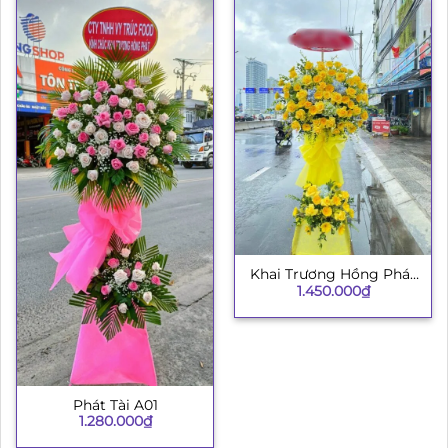
Khai Trương Hồng Phát
1.450.000
₫
003
Phát Tài A01
1.280.000
₫