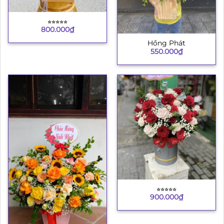
⭐︎⭐︎⭐︎⭐︎⭐︎
800.000
₫
Hồng Phát
550.000
₫
⭐︎⭐︎⭐︎⭐︎⭐︎
900.000
₫