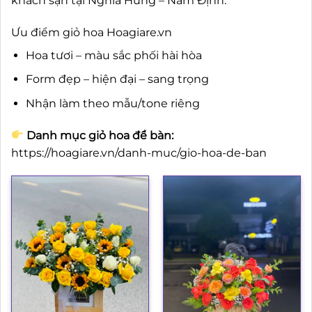
khách sạn tại Nghĩa Hưng – Nam Định.
Ưu điểm giỏ hoa Hoagiare.vn
Hoa tươi – màu sắc phối hài hòa
Form đẹp – hiện đại – sang trọng
Nhận làm theo mẫu/tone riêng
Danh mục giỏ hoa để bàn:
https://hoagiare.vn/danh-muc/gio-hoa-de-ban