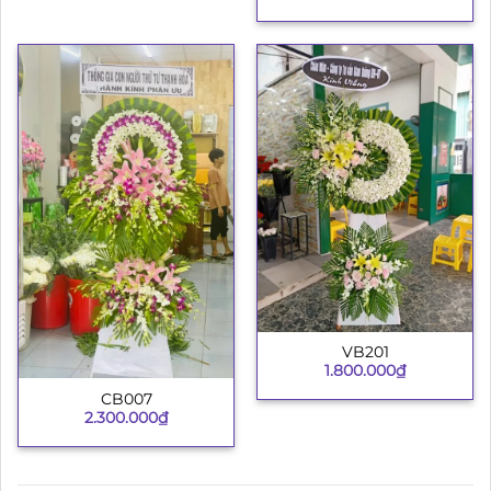
VB201
1.800.000
₫
CB007
2.300.000
₫