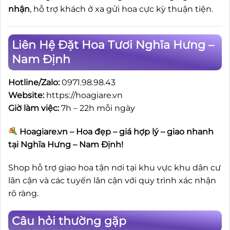
nhận
, hỗ trợ khách ở xa gửi hoa cực kỳ thuận tiện.
Liên Hệ Đặt Hoa Tươi Nghĩa Hưng –
Nam Định
Hotline/Zalo:
0971.98.98.43
Website:
https://hoagiare.vn
Giờ làm việc:
7h – 22h mỗi ngày
Hoagiare.vn – Hoa đẹp – giá hợp lý – giao nhanh
tại Nghĩa Hưng – Nam Định!
Shop hỗ trợ giao hoa tận nơi tại khu vực khu dân cư
lân cận và các tuyến lân cận với quy trình xác nhận
rõ ràng.
Câu hỏi thường gặp