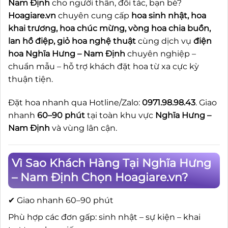
Nam Định
cho người thân, đối tác, bạn bè?
Hoagiare.vn
chuyên cung cấp
hoa sinh nhật, hoa
khai trương, hoa chúc mừng, vòng hoa chia buồn,
lan hồ điệp, giỏ hoa nghệ thuật
cùng dịch vụ
điện
hoa Nghĩa Hưng – Nam Định
chuyên nghiệp –
chuẩn mẫu – hỗ trợ khách đặt hoa từ xa cực kỳ
thuận tiện.
Đặt hoa nhanh qua Hotline/Zalo:
0971.98.98.43
. Giao
nhanh
60–90 phút
tại toàn khu vực
Nghĩa Hưng –
Nam Định
và vùng lân cận.
Vì Sao Khách Hàng Tại Nghĩa Hưng
– Nam Định Chọn Hoagiare.vn?
✔ Giao nhanh 60–90 phút
Phù hợp các đơn gấp: sinh nhật – sự kiện – khai