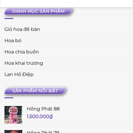
DANH MỤC SẢN PHẨM
Giỏ hoa để bàn
Hoa bó
Hoa chia buồn
Hoa khai trương
Lan Hồ Điệp
SẢN PHẨM NỔI BẬT
Hồng Phát 88
1.500.000
₫
Hồng Phát 79