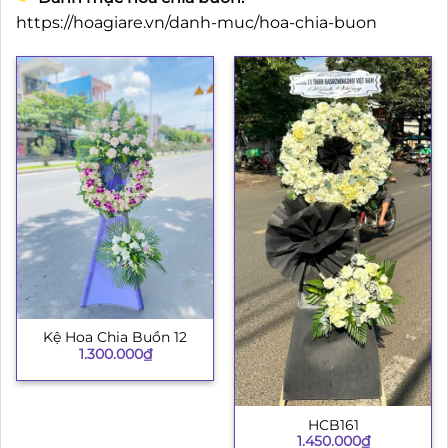
https://hoagiare.vn/danh-muc/hoa-chia-buon
Kệ Hoa Chia Buồn 12
1.300.000
₫
HCB161
1.450.000
₫