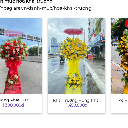
 mục hoa khai trương:
//hoagiare.vn/danh-muc/hoa-khai-truong
Hồng Phát 007
Khai Trương Hồng Phát
Kệ H
+
+
1.300.000
₫
1.450.000
₫
003