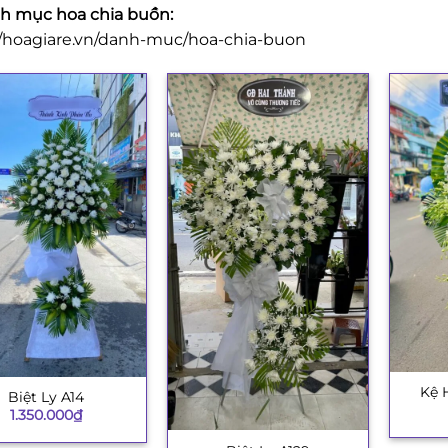
 mục hoa chia buồn:
//hoagiare.vn/danh-muc/hoa-chia-buon
Kệ 
+
Biệt Ly A14
1.350.000
₫