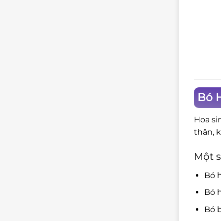
Bó 
Hoa si
thân, 
Một s
Bó 
Bó h
Bó b