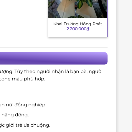
Khai Trương Hồng Phát
+
2.200.000
₫
tượng. Tùy theo người nhận là bạn bè, người
à tone màu phù hợp.
ạn nữ, đồng nghiệp.
, năng động.
c giới trẻ ưa chuộng.