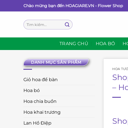
Bỏ
Chào mừng bạn đến HOAGIARE.VN - Flower Shop
qua
nội
Tìm
dung
kiếm:
TRANG CHỦ
HOA BÓ
H
DANH MỤC SẢN PHẨM
HOA TƯƠ
Sho
Giỏ hoa để bàn
– H
Hoa bó
Hoa chia buồn
Hoa khai trương
Sho
Lan Hồ Điệp