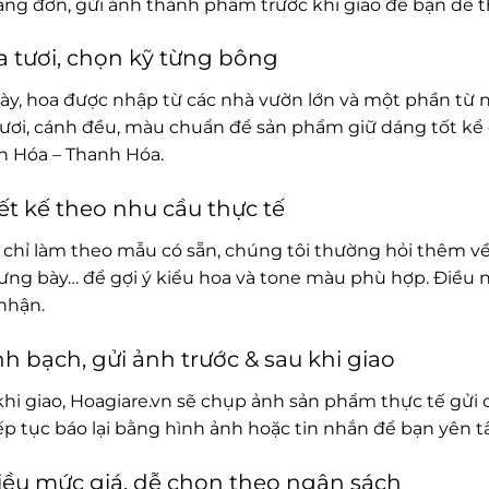
rạng đơn, gửi ảnh thành phẩm trước khi giao để bạn dễ t
 tươi, chọn kỹ từng bông
ày, hoa được nhập từ các nhà vườn lớn và một phần từ 
ươi, cánh đều, màu chuẩn để sản phẩm giữ dáng tốt kể 
h Hóa – Thanh Hóa.
ết kế theo nhu cầu thực tế
chỉ làm theo mẫu có sẵn, chúng tôi thường hỏi thêm về
rưng bày… để gợi ý kiểu hoa và tone màu phù hợp. Điều 
nhận.
h bạch, gửi ảnh trước & sau khi giao
khi giao, Hoagiare.vn sẽ chụp ảnh sản phẩm thực tế gửi 
iếp tục báo lại bằng hình ảnh hoặc tin nhắn để bạn yên 
ều mức giá, dễ chọn theo ngân sách