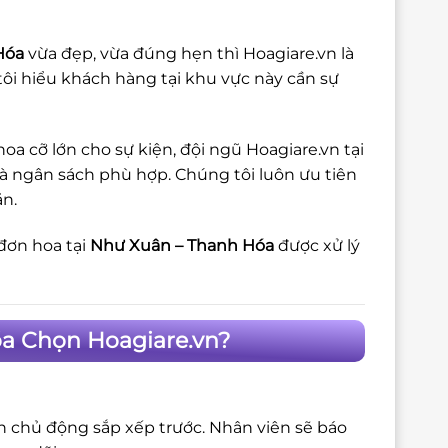
Hóa
vừa đẹp, vừa đúng hẹn thì Hoagiare.vn là
ôi hiểu khách hàng tại khu vực này cần sự
a cỡ lớn cho sự kiện, đội ngũ Hoagiare.vn tại
và ngân sách phù hợp. Chúng tôi luôn ưu tiên
ặn.
đơn hoa tại
Như Xuân – Thanh Hóa
được xử lý
óa Chọn Hoagiare.vn?
ôn chủ động sắp xếp trước. Nhân viên sẽ báo