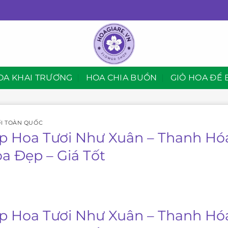
OA KHAI TRƯƠNG
HOA CHIA BUỒN
GIỎ HOA ĐỂ 
I TOÀN QUỐC
p Hoa Tươi Như Xuân – Thanh Hóa
oa Đẹp – Giá Tốt
p Hoa Tươi Như Xuân – Thanh Hóa