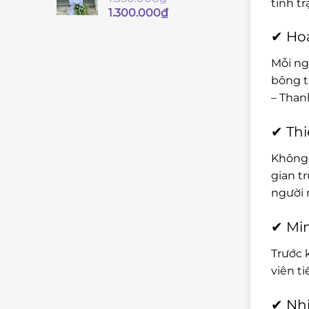
tình t
Giá
Giá
1.300.000
₫
gốc
hiện
✔ Hoa
là:
tại
1.350.000₫.
là:
Mỗi ng
1.300.000₫.
bông t
– Than
✔ Thi
Không 
gian t
người 
✔ Min
Trước 
viên t
✔ Nhi