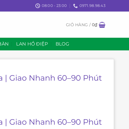
08:00 - 23:00
0971.98.98.43
GIỎ HÀNG /
0
₫
BÀN
LAN HỒ ĐIỆP
BLOG
 | Giao Nhanh 60–90 Phút
 | Giao Nhanh 60–90 Phút