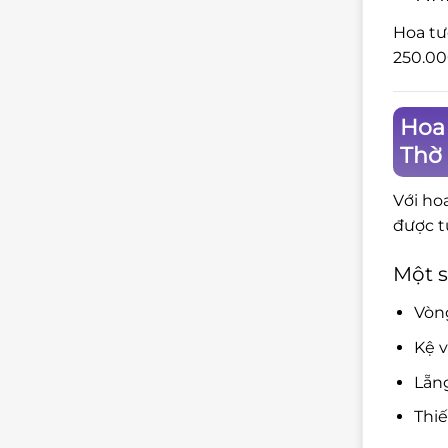
Hoa tư
250.00
Hoa
Thờ
Với ho
được t
Một s
Vòng
Kệ v
Lẵng
Thiế