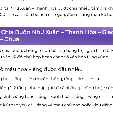
ơi tại Như Xuân – Thanh Hóa được chia nhiều tầm giá k
0đ cho các mẫu bó hoa nhỏ gọn, đến những mẫu kệ hoa 
 Chia Buồn Như Xuân – Thanh Hóa – Gia
 – Chùa
a chia buồn, chúng tôi ưu tiên sự trang trọng và tinh tế.
ư vấn kỹ để phù hợp hoàn cảnh và văn hóa từng vùng.
ố mẫu hoa viếng được đặt nhiều
 hoa trắng – tím truyền thống, tông trầm, lịch sự.
iếng 1–2 tầng, phù hợp gửi từ cá nhân, gia đình hoặc côn
 kính viếng tone trắng – xanh hoặc trắng – vàng nhã nh
t kế theo yêu cầu riêng về màu chủ đạo hoặc kiểu dáng