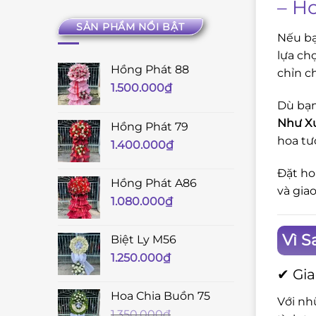
– H
SẢN PHẨM NỔI BẬT
Nếu bạ
lựa ch
Hồng Phát 88
chỉn c
1.500.000
₫
Dù bạn
Như X
Hồng Phát 79
hoa tư
1.400.000
₫
Đặt ho
Hồng Phát A86
và gia
1.080.000
₫
Vì 
Biệt Ly M56
1.250.000
₫
✔ Gia
Hoa Chia Buồn 75
Với nh
1.350.000
₫