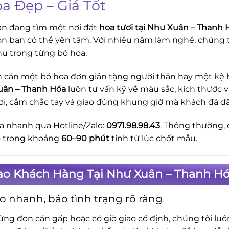
oa Đẹp – Giá Tốt
n đang tìm một nơi đặt
hoa tươi tại Như Xuân – Thanh 
ọn bạn có thể yên tâm. Với nhiều năm làm nghề, chúng t
hu trong từng bó hoa.
 cần một bó hoa đơn giản tặng người thân hay một kệ ho
uân – Thanh Hóa
luôn tư vấn kỹ về màu sắc, kích thước 
ơi, cắm chắc tay và giao đúng khung giờ mà khách đã d
a nhanh qua Hotline/Zalo:
0971.98.98.43
. Thông thường, 
o trong khoảng
60–90 phút
tính từ lúc chốt mẫu.
Sao Khách Hàng Tại Như Xuân – Thanh H
o nhanh, báo tình trạng rõ ràng
ững đơn cần gấp hoặc có giờ giao cố định, chúng tôi lu