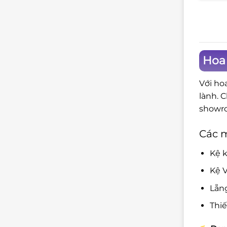
Hoa
Với ho
lành. 
showro
Các 
Kệ k
Kệ V
Lẵn
Thi