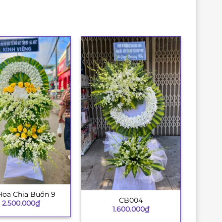
Hoa Chia Buồn 9
CB004
+
2.500.000
₫
1.600.000
₫