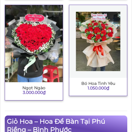
Bó Hoa Tình Yêu
Ngọt Ngào
1.050.000
₫
3.000.000
₫
Giỏ Hoa – Hoa Để Bàn Tại Phú
Riềng – Bình Phước