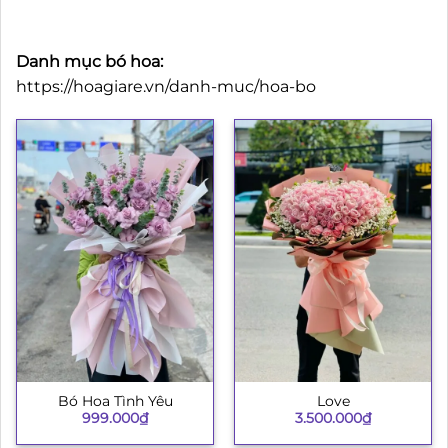
Danh mục bó hoa:
https://hoagiare.vn/danh-muc/hoa-bo
Bó Hoa Tình Yêu
Love
999.000
₫
3.500.000
₫