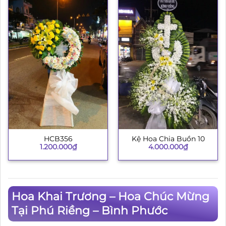
HCB356
Kệ Hoa Chia Buồn 10
1.200.000
₫
4.000.000
₫
Hoa Khai Trương – Hoa Chúc Mừng
Tại Phú Riềng – Bình Phước