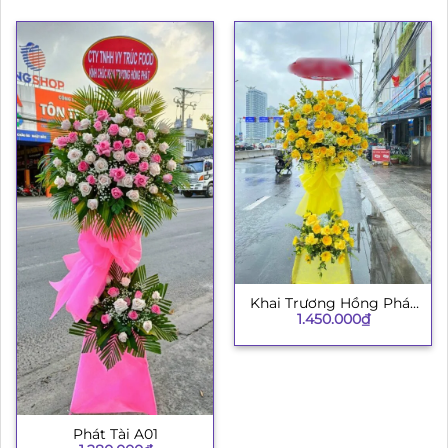
Khai Trương Hồng Phát
1.450.000
₫
003
Phát Tài A01