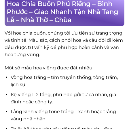
Hoa Chia Buồn Phú Riềng – Bình
Phước – Giao Nhanh Tận Nhà Tang
Lễ – Nhà Thờ – Chùa
Với hoa chia buồn, chúng tôi ưu tiên sự trang trọng
và tinh tế. Màu sắc, cách phối hoa và câu đối đi kèm
đều được tư vấn kỹ để phù hợp hoàn cảnh và văn
hóa từng vùng.
Một số mẫu hoa viếng được đặt nhiều
Vòng hoa trắng – tím truyền thống, tông trầm,
lịch sự.
Kệ viếng 1–2 tầng, phù hợp gửi từ cá nhân, gia
đình hoặc công ty.
Lẵng kính viếng tone trắng – xanh hoặc trắng –
vàng nhã nhặn.
Thiết kế theo yêu cầu riêng về màu chủ đạo