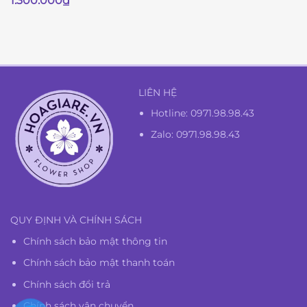
1.300.000
₫
gốc
hiện
là:
tại
1.350.000₫.
là:
1.300.000₫.
LIÊN HỆ
Hotline:
0971.98.98.43
Zalo: 0971.98.98.43
QUY ĐỊNH VÀ CHÍNH SÁCH
Chính sách bảo mật thông tin
Chính sách bảo mật thanh toán
Chính sách đổi trả
Chính sách vận chuyển