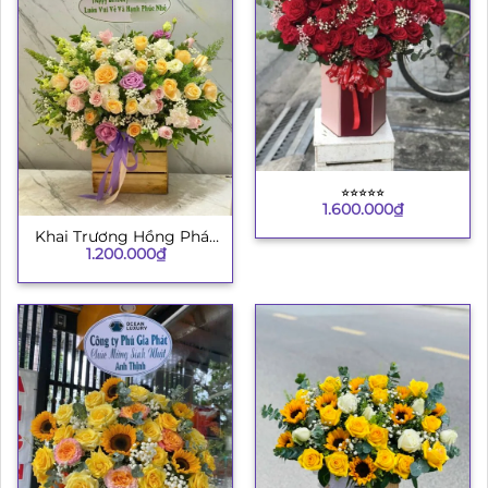
⭐︎⭐︎⭐︎⭐︎⭐︎
1.600.000
₫
Khai Trương Hồng Phát
1.200.000
₫
4