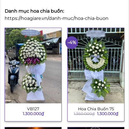
Danh mục hoa chia buồn:
https://hoagiare.vn/danh-muc/hoa-chia-buon
-4%
VB127
Hoa Chia Buồn 75
Giá
Giá
1.300.000
₫
1.350.000
₫
1.300.000
₫
gốc
hiện
là:
tại
1.350.000₫.
là:
1.300