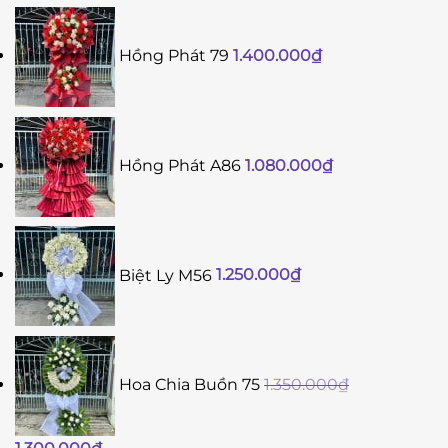
Hồng Phát 79
1.400.000
₫
Hồng Phát A86
1.080.000
₫
Biệt Ly M56
1.250.000
₫
Hoa Chia Buồn 75
1.350.000
₫
Giá
Giá