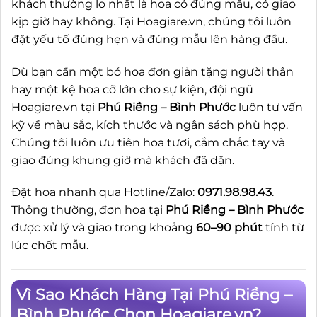
khách thường lo nhất là hoa có đúng mẫu, có giao
kịp giờ hay không. Tại Hoagiare.vn, chúng tôi luôn
đặt yếu tố đúng hẹn và đúng mẫu lên hàng đầu.
Dù bạn cần một bó hoa đơn giản tặng người thân
hay một kệ hoa cỡ lớn cho sự kiện, đội ngũ
Hoagiare.vn tại
Phú Riềng – Bình Phước
luôn tư vấn
kỹ về màu sắc, kích thước và ngân sách phù hợp.
Chúng tôi luôn ưu tiên hoa tươi, cắm chắc tay và
giao đúng khung giờ mà khách đã dặn.
Đặt hoa nhanh qua Hotline/Zalo:
0971.98.98.43
.
Thông thường, đơn hoa tại
Phú Riềng – Bình Phước
được xử lý và giao trong khoảng
60–90 phút
tính từ
lúc chốt mẫu.
Vì Sao Khách Hàng Tại Phú Riềng –
Bình Phước Chọn Hoagiare.vn?