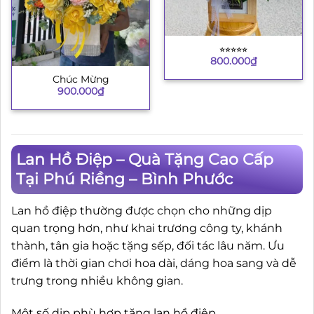
⭐︎⭐︎⭐︎⭐︎⭐︎
800.000
₫
Chúc Mừng
900.000
₫
Lan Hồ Điệp – Quà Tặng Cao Cấp
Tại Phú Riềng – Bình Phước
Lan hồ điệp thường được chọn cho những dịp
quan trọng hơn, như khai trương công ty, khánh
thành, tân gia hoặc tặng sếp, đối tác lâu năm. Ưu
điểm là thời gian chơi hoa dài, dáng hoa sang và dễ
trưng trong nhiều không gian.
Một số dịp phù hợp tặng lan hồ điệp