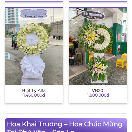
Biệt Ly A115
VB201
1.450.000
₫
1.800.000
₫
Hoa Khai Trương – Hoa Chúc Mừng