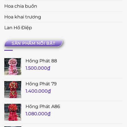
Hoa chia buồn
Hoa khai trương
Lan Hồ Điệp
SẢN PHẨM NỔI BẬT
Hồng Phát 88
1.500.000
₫
Hồng Phát 79
1.400.000
₫
Hồng Phát A86
1.080.000
₫