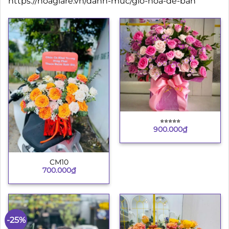
https://hoagiare.vn/danh-muc/gio-hoa-de-ban
⭐︎⭐︎⭐︎⭐︎⭐︎
900.000
₫
CM10
700.000
₫
-25%