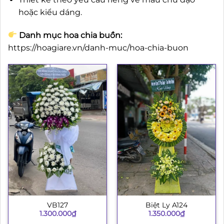
hoặc kiểu dáng.
Danh mục hoa chia buồn:
https://hoagiare.vn/danh-muc/hoa-chia-buon
VB127
Biệt Ly A124
1.300.000
₫
1.350.000
₫