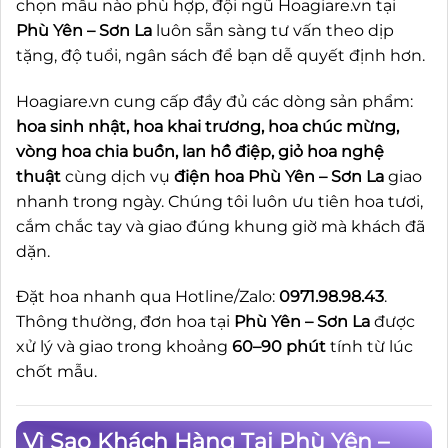
chọn mẫu nào phù hợp, đội ngũ Hoagiare.vn tại
Phù Yên – Sơn La
luôn sẵn sàng tư vấn theo dịp
tặng, độ tuổi, ngân sách để bạn dễ quyết định hơn.
Hoagiare.vn cung cấp đầy đủ các dòng sản phẩm:
hoa sinh nhật, hoa khai trương, hoa chúc mừng,
vòng hoa chia buồn, lan hồ điệp, giỏ hoa nghệ
thuật
cùng dịch vụ
điện hoa Phù Yên – Sơn La
giao
nhanh trong ngày. Chúng tôi luôn ưu tiên hoa tươi,
cắm chắc tay và giao đúng khung giờ mà khách đã
dặn.
Đặt hoa nhanh qua Hotline/Zalo:
0971.98.98.43
.
Thông thường, đơn hoa tại
Phù Yên – Sơn La
được
xử lý và giao trong khoảng
60–90 phút
tính từ lúc
chốt mẫu.
Vì Sao Khách Hàng Tại Phù Yên –