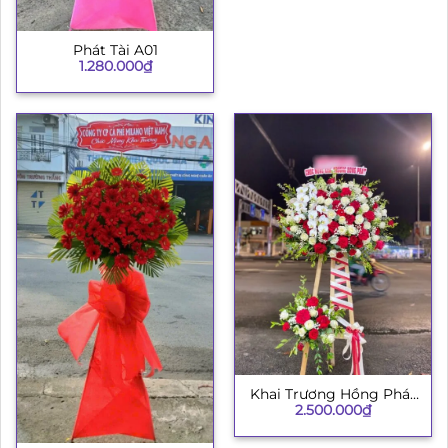
Phát Tài A01
1.280.000
₫
Khai Trương Hồng Phát
2.500.000
₫
002