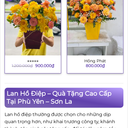
⭐︎⭐︎⭐︎⭐︎⭐︎
Hồng Phát
Giá
Giá
1.200.000
₫
900.000
₫
800.000
₫
gốc
hiện
là:
tại
1.200.000₫.
là:
900.000₫.
Lan Hồ Điệp – Quà Tặng Cao Cấp
Tại Phù Yên – Sơn La
Lan hồ điệp thường được chọn cho những dịp
quan trọng hơn, như khai trương công ty, khánh