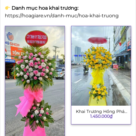
Danh mục hoa khai trương:
https://hoagiare.vn/danh-muc/hoa-khai-truong
Khai Trương Hồng Phát
1.450.000
₫
003