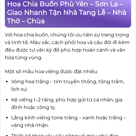
Hoa Chia Buồn Phù Yên – Sơn La –
Giao Nhanh Tận Nhà Tang Lễ – Nhà
Thờ – Chùa
Với hoa chia buồn, chúng tôi ưu tiên sự trang trọng
và tinh tế. Màu sắc, cách phối hoa và câu đối đi kèm
đều được tư vấn kỹ để phù hợp hoàn cảnh và văn
hóa từng vùng.
Một số mẫu hoa viếng được đặt nhiều
Vòng hoa trắng – tím truyền thống, tông trầm,
lịch sự.
Kệ viếng 1–2 tầng, phù hợp gửi từ cá nhân, gia
đình hoặc công ty.
Lẵng kính viếng tone trắng – xanh hoặc trắng –
vàng nhã nhặn.
Thiết kế theo yêu cầu riêng về màu chủ đạo