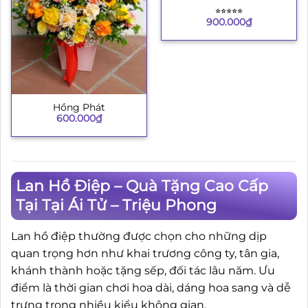
⭐︎⭐︎⭐︎⭐︎⭐︎
900.000
₫
Hồng Phát
600.000
₫
Lan Hồ Điệp – Quà Tặng Cao Cấp
Tại Tại Ái Tử – Triệu Phong
Lan hồ điệp thường được chọn cho những dịp
quan trọng hơn như khai trương công ty, tân gia,
khánh thành hoặc tặng sếp, đối tác lâu năm. Ưu
điểm là thời gian chơi hoa dài, dáng hoa sang và dễ
trưng trong nhiều kiểu không gian.