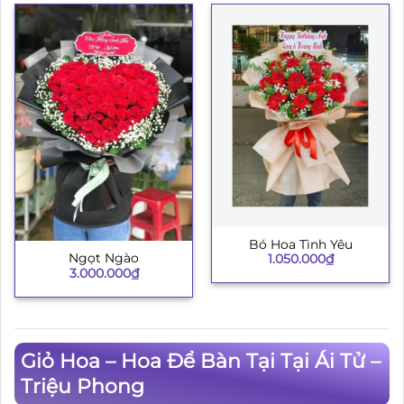
Bó Hoa Tình Yêu
Ngọt Ngào
1.050.000
₫
3.000.000
₫
Giỏ Hoa – Hoa Để Bàn Tại Tại Ái Tử –
Triệu Phong