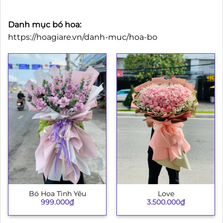
Danh mục bó hoa:
https://hoagiare.vn/danh-muc/hoa-bo
Bó Hoa Tình Yêu
Love
999.000
₫
3.500.000
₫