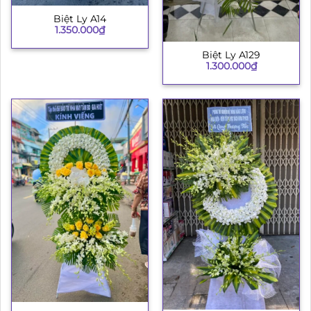
Biệt Ly A14
1.350.000
₫
Biệt Ly A129
1.300.000
₫