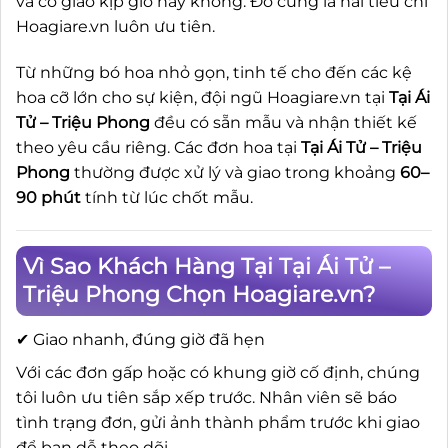
và có giao kịp giờ hay không. Đó cũng là hai tiêu chí
Hoagiare.vn luôn ưu tiên.
Từ những bó hoa nhỏ gọn, tinh tế cho đến các kệ
hoa cỡ lớn cho sự kiện, đội ngũ Hoagiare.vn tại
Tại Ái
Tử – Triệu Phong
đều có sẵn mẫu và nhận thiết kế
theo yêu cầu riêng. Các đơn hoa tại
Tại Ái Tử – Triệu
Phong
thường được xử lý và giao trong khoảng
60–
90 phút
tính từ lúc chốt mẫu.
Vì Sao Khách Hàng Tại Tại Ái Tử –
Triệu Phong Chọn Hoagiare.vn?
✔ Giao nhanh, đúng giờ đã hẹn
Với các đơn gấp hoặc có khung giờ cố định, chúng
tôi luôn ưu tiên sắp xếp trước. Nhân viên sẽ báo
tình trạng đơn, gửi ảnh thành phẩm trước khi giao
để bạn dễ theo dõi.