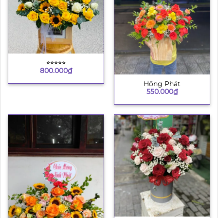
⭐︎⭐︎⭐︎⭐︎⭐︎
800.000
₫
Hồng Phát
550.000
₫