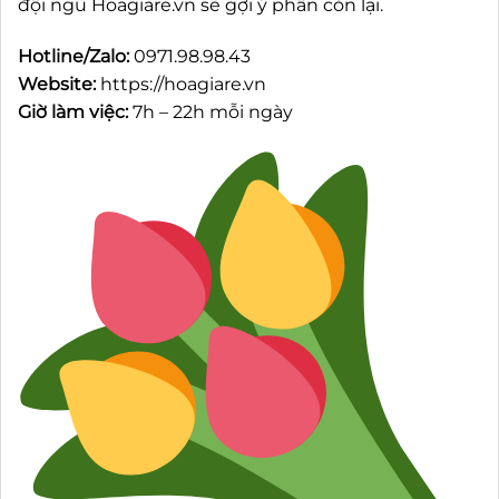
đội ngũ Hoagiare.vn sẽ gợi ý phần còn lại.
Hotline/Zalo:
0971.98.98.43
Website:
https://hoagiare.vn
Giờ làm việc:
7h – 22h mỗi ngày