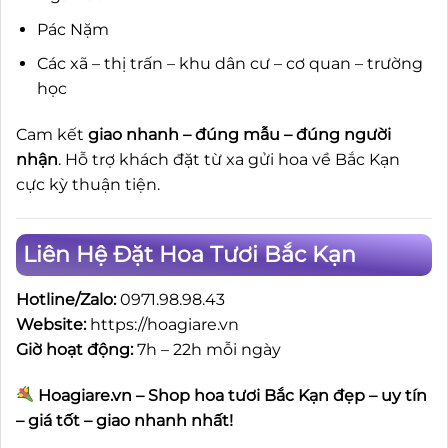
Pác Nặm
Các xã – thị trấn – khu dân cư – cơ quan – trường
học
Cam kết
giao nhanh – đúng mẫu – đúng người
nhận
. Hỗ trợ khách đặt từ xa gửi hoa về Bắc Kạn
cực kỳ thuận tiện.
Liên Hệ Đặt Hoa Tươi Bắc Kạn
Hotline/Zalo:
0971.98.98.43
Website:
https://hoagiare.vn
Giờ hoạt động:
7h – 22h mỗi ngày
Hoagiare.vn – Shop hoa tươi Bắc Kạn đẹp – uy tín
– giá tốt – giao nhanh nhất!