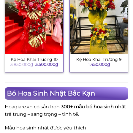
Kệ Hoa Khai Trương 10
Kệ Hoa Khai Trương 9
Giá
Giá
3.850.000
₫
3.500.000
₫
1.450.000
₫
gốc
hiện
là:
tại
3.850.000₫.
là:
3.500.000₫.
Bó Hoa Sinh Nhật Bắc Kạn
Hoagiare.vn có sẵn hơn
300+ mẫu bó hoa sinh nhật
trẻ trung – sang trọng – tinh tế.
Mẫu hoa sinh nhật được yêu thích