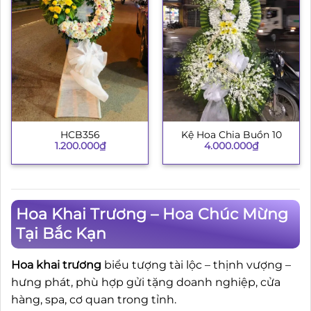
HCB356
Kệ Hoa Chia Buồn 10
1.200.000
₫
4.000.000
₫
Hoa Khai Trương – Hoa Chúc Mừng
Tại Bắc Kạn
Hoa khai trương
biểu tượng tài lộc – thịnh vượng –
hưng phát, phù hợp gửi tặng doanh nghiệp, cửa
hàng, spa, cơ quan trong tỉnh.