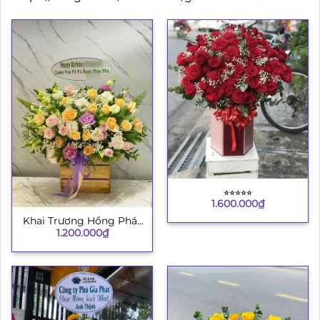
⭐︎⭐︎⭐︎⭐︎⭐︎
1.600.000
₫
Khai Trương Hồng Phát
1.200.000
₫
4