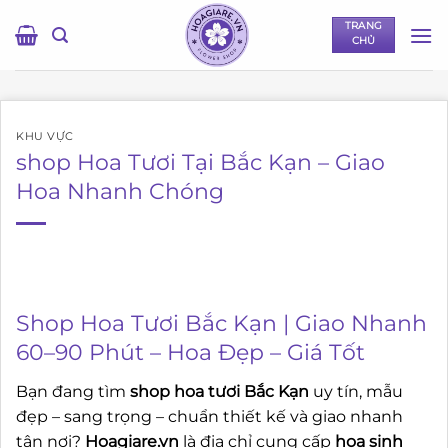
Bỏ
TRANG
qua
CHỦ
nội
dung
KHU VỰC
shop Hoa Tươi Tại Bắc Kạn – Giao
Hoa Nhanh Chóng
Shop Hoa Tươi Bắc Kạn | Giao Nhanh
60–90 Phút – Hoa Đẹp – Giá Tốt
Bạn đang tìm
shop hoa tươi Bắc Kạn
uy tín, mẫu
đẹp – sang trọng – chuẩn thiết kế và giao nhanh
tận nơi?
Hoagiare.vn
là địa chỉ cung cấp
hoa sinh