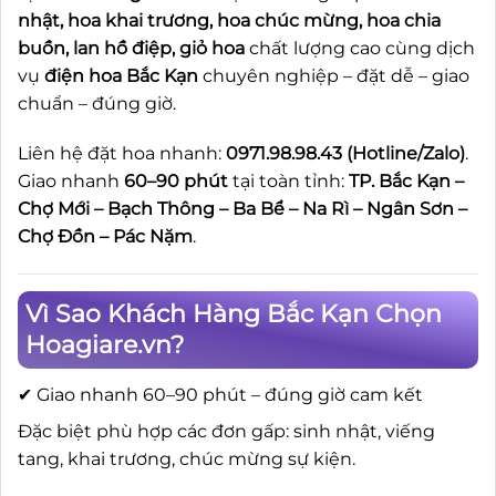
nhật, hoa khai trương, hoa chúc mừng, hoa chia
buồn, lan hồ điệp, giỏ hoa
chất lượng cao cùng dịch
vụ
điện hoa Bắc Kạn
chuyên nghiệp – đặt dễ – giao
chuẩn – đúng giờ.
Liên hệ đặt hoa nhanh:
0971.98.98.43 (Hotline/Zalo)
.
Giao nhanh
60–90 phút
tại toàn tỉnh:
TP. Bắc Kạn –
Chợ Mới – Bạch Thông – Ba Bể – Na Rì – Ngân Sơn –
Chợ Đồn – Pác Nặm
.
Vì Sao Khách Hàng Bắc Kạn Chọn
Hoagiare.vn?
✔ Giao nhanh 60–90 phút – đúng giờ cam kết
Đặc biệt phù hợp các đơn gấp: sinh nhật, viếng
tang, khai trương, chúc mừng sự kiện.