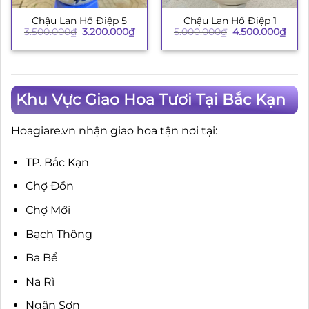
Chậu Lan Hồ Điệp 5
Chậu Lan Hồ Điệp 1
Giá
Giá
Giá
Giá
3.500.000
₫
3.200.000
₫
5.000.000
₫
4.500.000
₫
gốc
hiện
gốc
hiện
là:
tại
là:
tại
3.500.000₫.
là:
5.000.000₫.
là:
3.200.000₫.
4.50
Khu Vực Giao Hoa Tươi Tại Bắc Kạn
Hoagiare.vn nhận giao hoa tận nơi tại:
TP. Bắc Kạn
Chợ Đồn
Chợ Mới
Bạch Thông
Ba Bể
Na Rì
Ngân Sơn