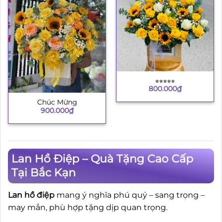
⭐︎⭐︎⭐︎⭐︎⭐︎
800.000
₫
Chúc Mừng
900.000
₫
Lan Hồ Điệp – Quà Tặng Cao Cấp
Tại Bắc Kạn
Lan hồ điệp
mang ý nghĩa phú quý – sang trọng –
may mắn, phù hợp tặng dịp quan trọng.