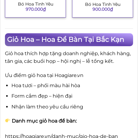
Bó Hoa Tình Yêu
Bó Hoa Tình Yêu
970.000
₫
900.000
₫
Giỏ Hoa – Hoa Để Bàn Tại Bắc Kạn
Giỏ hoa thích hợp tặng doanh nghiệp, khách hàng,
tân gia, các buổi họp – hội nghị – lễ tổng kết.
Ưu điểm giỏ hoa tại Hoagiare.vn
Hoa tươi – phối màu hài hòa
Form cắm đẹp – hiện đại
Nhận làm theo yêu cầu riêng
Danh mục giỏ hoa để bàn:
https://hoagiare.vn/danh-muc/gio-hoa-de-ban