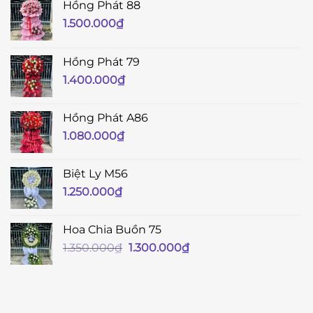
Hồng Phát 88
1.500.000
₫
Hồng Phát 79
1.400.000
₫
Hồng Phát A86
1.080.000
₫
Biệt Ly M56
1.250.000
₫
Hoa Chia Buồn 75
Giá
Giá
1.350.000
₫
1.300.000
₫
gốc
hiện
là:
tại
1.350.000₫.
là:
1.300.000₫.