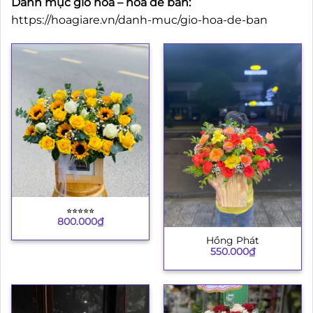
Danh mục giỏ hoa – hoa để bàn:
https://hoagiare.vn/danh-muc/gio-hoa-de-ban
⭐︎⭐︎⭐︎⭐︎⭐︎
800.000
₫
Hồng Phát
550.000
₫