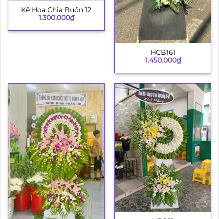
Kệ Hoa Chia Buồn 12
1.300.000
₫
HCB161
1.450.000
₫