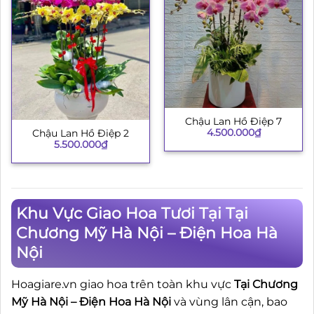
Chậu Lan Hồ Điệp 7
4.500.000
₫
Chậu Lan Hồ Điệp 2
5.500.000
₫
Khu Vực Giao Hoa Tươi Tại Tại
Chương Mỹ Hà Nội – Điện Hoa Hà
Nội
Hoagiare.vn giao hoa trên toàn khu vực
Tại Chương
Mỹ Hà Nội – Điện Hoa Hà Nội
và vùng lân cận, bao