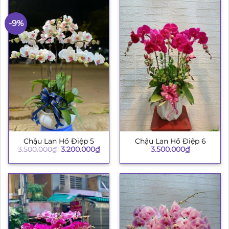
-9%
Chậu Lan Hồ Điệp 5
Chậu Lan Hồ Điệp 6
Giá
Giá
3.500.000
₫
3.200.000
₫
3.500.000
₫
gốc
hiện
là:
tại
3.500.000₫.
là:
3.200.000₫.