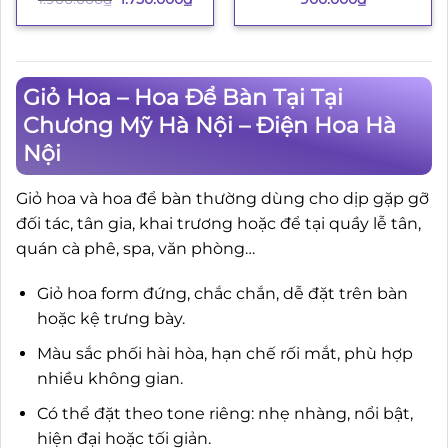
gốc
hiện
là:
tại
1.900.000₫.
là:
1.750.000₫.
Giỏ Hoa – Hoa Để Bàn Tại Tại
Chương Mỹ Hà Nội – Điện Hoa Hà
Nội
Giỏ hoa và hoa để bàn thường dùng cho dịp gặp gỡ
đối tác, tân gia, khai trương hoặc để tại quầy lễ tân,
quán cà phê, spa, văn phòng…
Giỏ hoa form đứng, chắc chắn, dễ đặt trên bàn
hoặc kệ trưng bày.
Màu sắc phối hài hòa, hạn chế rối mắt, phù hợp
nhiều không gian.
Có thể đặt theo tone riêng: nhẹ nhàng, nổi bật,
hiện đại hoặc tối giản.