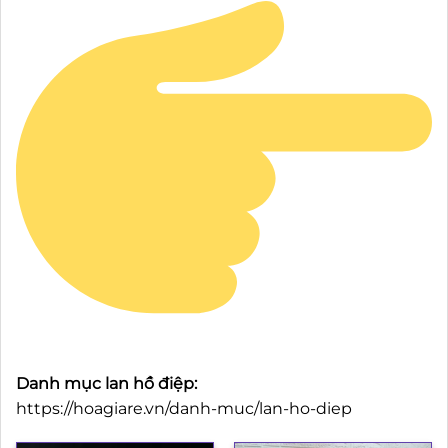
Danh mục lan hồ điệp:
https://hoagiare.vn/danh-muc/lan-ho-diep