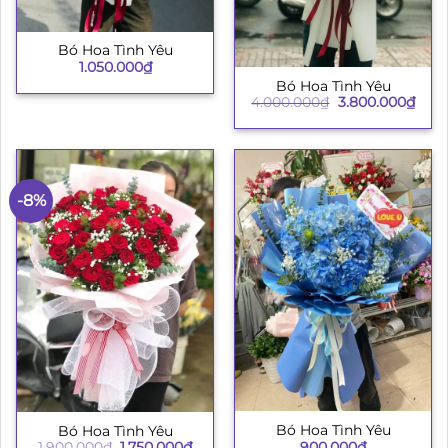
Bó Hoa Tình Yêu
1.050.000
₫
Bó Hoa Tình Yêu
Giá
Giá
4.000.000
₫
3.800.000
₫
gốc
hiện
là:
tại
4.000.000₫.
là:
3.80
-8%
Bó Hoa Tình Yêu
Bó Hoa Tình Yêu
Giá
Giá
900.000
₫
1.900.000
₫
1.750.000
₫