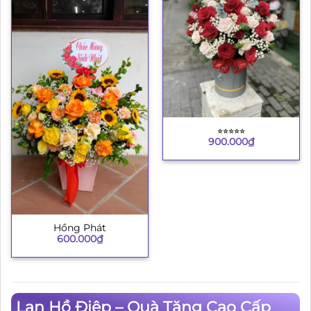
⭐︎⭐︎⭐︎⭐︎⭐︎
900.000
₫
Hồng Phát
600.000
₫
Lan Hồ Điệp – Quà Tặng Cao Cấp