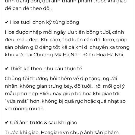
tình trạng đơn, gửi ảnh thành phẩm trước khi giao
để bạn dễ theo dõi.
✔ Hoa tươi, chọn kỹ từng bông
Hoa được nhập mỗi ngày, ưu tiên bông tươi, cánh
đều, màu đẹp. Khi cắm, thợ luôn cân đối form, giúp
sản phẩm giữ dáng tốt kể cả khi di chuyển xa trong
khu vực Tại Chương Mỹ Hà Nội – Điện Hoa Hà Nội.
✔ Thiết kế theo nhu cầu thực tế
Chúng tôi thường hỏi thêm về dịp tặng, người
nhận, không gian trưng bày, độ tuổi… rồi mới gợi ý
mẫu phù hợp. Điều này giúp bó hoa khi giao tới
“vừa mắt” hơn, không bị quá rực hoặc quá nhạt so
với mong muốn.
✔ Gửi ảnh trước & sau khi giao
Trước khi giao, Hoagiare.vn chụp ảnh sản phẩm