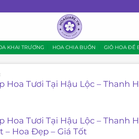
OA KHAI TRƯƠNG
HOA CHIA BUỒN
GIỎ HOA ĐỂ 
C
p Hoa Tươi Tại Hậu Lộc – Thanh 
p Hoa Tươi Tại Hậu Lộc – Thanh 
t – Hoa Đẹp – Giá Tốt