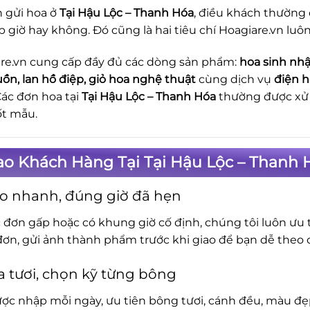
n gửi hoa ở
Tại Hậu Lộc – Thanh Hóa
, điều khách thường
p giờ hay không. Đó cũng là hai tiêu chí Hoagiare.vn luôn
re.vn cung cấp đầy đủ các dòng sản phẩm:
hoa sinh nhậ
uồn, lan hồ điệp, giỏ hoa nghệ thuật
cùng dịch vụ
điện h
Các đơn hoa tại
Tại Hậu Lộc – Thanh Hóa
thường được xử 
ốt mẫu.
ao Khách Hàng Tại Tại Hậu Lộc – Thanh
o nhanh, đúng giờ đã hẹn
c đơn gấp hoặc có khung giờ cố định, chúng tôi luôn ưu t
đơn, gửi ảnh thành phẩm trước khi giao để bạn dễ theo d
 tươi, chọn kỹ từng bông
ợc nhập mỗi ngày, ưu tiên bông tươi, cánh đều, màu đẹp.