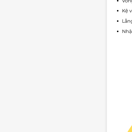
Vòng
Kệ v
Lẵng
Nhậ