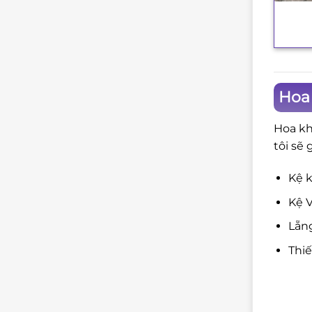
+
Hoa
Hoa kh
tôi sẽ 
Kệ k
Kệ V
Lẵng
Thi