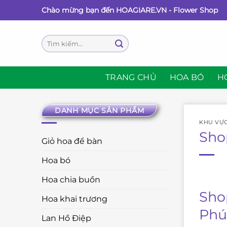
Bỏ
Chào mừng bạn đến HOAGIARE.VN - Flower Shop
qua
nội
Tìm
dung
kiếm:
TRANG CHỦ
HOA BÓ
H
DANH MỤC SẢN PHẨM
KHU VỰ
Sho
Giỏ hoa để bàn
Hoa bó
Hoa chia buồn
Sho
Hoa khai trương
Phú
Lan Hồ Điệp