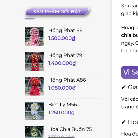
Khi cầ
SẢN PHẨM NỔI BẬT
giao kị
Hoagia
Hồng Phát 88
chia b
1.500.000
₫
ngày. 
lúc ch
Hồng Phát 79
1.400.000
₫
Vì S
Hồng Phát A86
✔ Gia
1.080.000
₫
Với cá
Biệt Ly M56
trạng 
1.250.000
₫
✔ Hoa
Hoa Chia Buồn 75
Hoa đư
1.350.000
₫