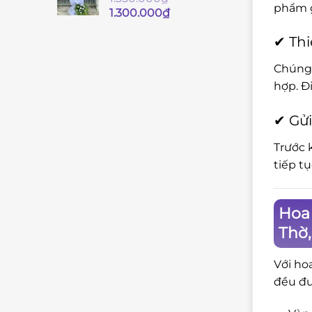
phẩm g
Giá
Giá
1.300.000
₫
gốc
hiện
✔ Thi
là:
tại
1.350.000₫.
là:
Chúng 
1.300.000₫.
hợp. Đ
✔ Gửi
Trước 
tiếp t
Hoa 
Thờ
Với ho
đều đư