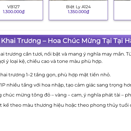
VB127
Biệt Ly A124
+
+
1.300.000
₫
1.350.000
₫
 Khai Trương – Hoa Chúc Mừng Tại Tại H
ai trương cần tươi, nổi bật và mang ý nghĩa may mắn. T
gợi ý loại kệ, chiều cao và tone màu phù hợp.
hai trương 1–2 tầng gọn, phù hợp mặt tiền nhỏ.
IP nhiều tầng với hoa nhập, tạo cảm giác sang trọng hơ
 chúc mừng tông đỏ – vàng – cam, ý nghĩa phát tài – phá
ết kế theo màu thương hiệu hoặc theo phong thủy tuổi 