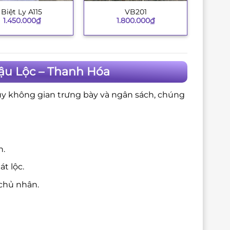
Biệt Ly A115
VB201
+
1.450.000
₫
1.800.000
₫
ậu Lộc – Thanh Hóa
ùy không gian trưng bày và ngân sách, chúng
n.
t lộc.
chủ nhân.