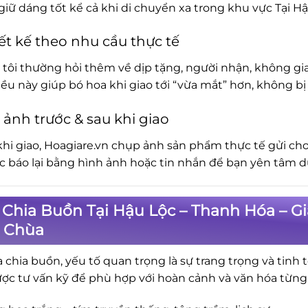
iữ dáng tốt kể cả khi di chuyển xa trong khu vực Tại H
ết kế theo nhu cầu thực tế
tôi thường hỏi thêm về dịp tặng, người nhận, không gia
iều này giúp bó hoa khi giao tới “vừa mắt” hơn, không 
 ảnh trước & sau khi giao
khi giao, Hoagiare.vn chụp ảnh sản phẩm thực tế gửi cho
ục báo lại bằng hình ảnh hoặc tin nhắn để bạn yên tâm d
Chia Buồn Tại Hậu Lộc – Thanh Hóa – Gi
, Chùa
a chia buồn, yếu tố quan trọng là sự trang trọng và tinh 
ợc tư vấn kỹ để phù hợp với hoàn cảnh và văn hóa từng