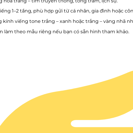
 hoa trắng – tím truyền thống, tông trầm, lịch sự.
iếng 1–2 tầng, phù hợp gửi từ cá nhân, gia đình hoặc côn
 kính viếng tone trắng – xanh hoặc trắng – vàng nhã nh
n làm theo mẫu riêng nếu bạn có sẵn hình tham khảo.