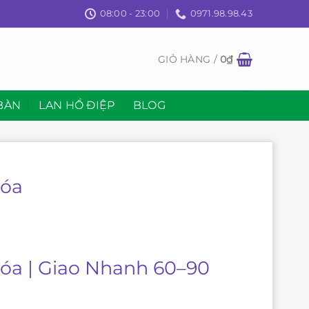
08:00 - 23:00
0971.98.98.43
GIỎ HÀNG /
0
₫
BÀN
LAN HỒ ĐIỆP
BLOG
Hóa
Hóa | Giao Nhanh 60–90