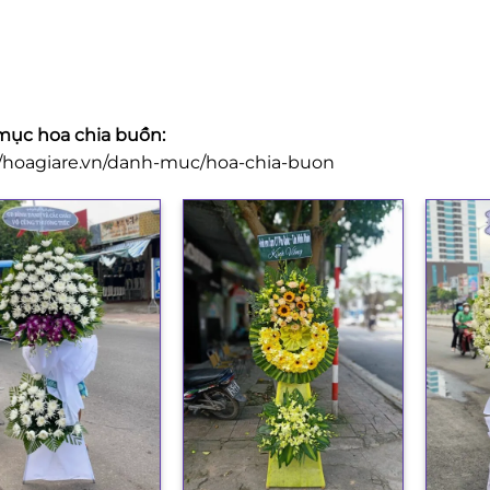
ục hoa chia buồn:
//hoagiare.vn/danh-muc/hoa-chia-buon