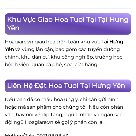
Khu Vực Giao Hoa Tươi Tại Tại Hưng
Yên
Hoagiare.vn giao hoa trên toàn khu vực
Tại Hưng
Yên
và vùng lân cận, bao gồm các tuyến đường
chính, khu dân cư, khu công nghiệp, trường học,
bệnh viện, quán cà phê, spa, cửa hàng…
Liên Hệ Đặt Hoa Tươi Tại Hưng Yên
Nếu bạn đã có mẫu hoa ưng ý, chỉ cần gửi hình
hoặc mã sản phẩm cho chúng tôi. Nếu còn phân
vân, hãy nói về dịp tặng, người nhận và ngân sách –
đội ngũ Hoagiare.vn sẽ gợi ý phần còn lại.
Hotline/Zalo:
0971.98.98.43