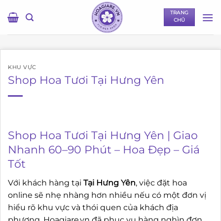
Bỏ
TRANG
qua
CHỦ
nội
dung
KHU VỰC
Shop Hoa Tươi Tại Hưng Yên
Shop Hoa Tươi Tại Hưng Yên | Giao
Nhanh 60–90 Phút – Hoa Đẹp – Giá
Tốt
Với khách hàng tại
Tại Hưng Yên
, việc đặt hoa
online sẽ nhẹ nhàng hơn nhiều nếu có một đơn vị
hiểu rõ khu vực và thói quen của khách địa
phương. Hoagiare.vn đã phục vụ hàng nghìn đơn