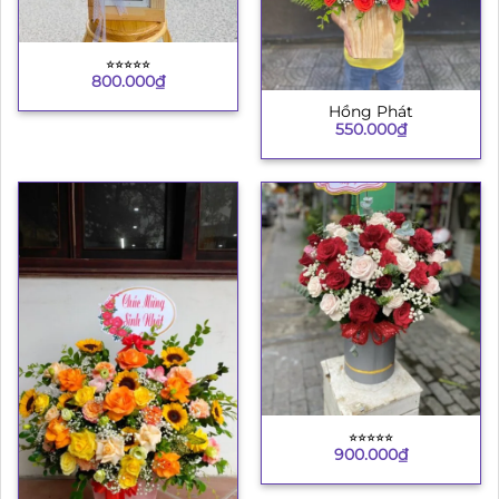
⭐︎⭐︎⭐︎⭐︎⭐︎
800.000
₫
Hồng Phát
550.000
₫
⭐︎⭐︎⭐︎⭐︎⭐︎
900.000
₫