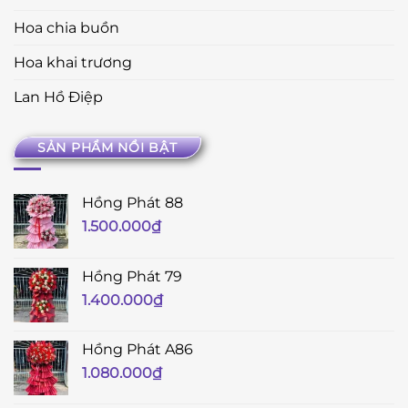
Hoa chia buồn
Hoa khai trương
Lan Hồ Điệp
SẢN PHẨM NỔI BẬT
Hồng Phát 88
1.500.000
₫
Hồng Phát 79
1.400.000
₫
Hồng Phát A86
1.080.000
₫