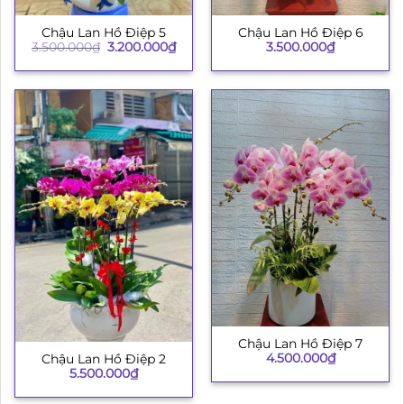
Chậu Lan Hồ Điệp 5
Chậu Lan Hồ Điệp 6
Giá
Giá
3.500.000
₫
3.200.000
₫
3.500.000
₫
gốc
hiện
là:
tại
3.500.000₫.
là:
3.200.000₫.
Chậu Lan Hồ Điệp 7
4.500.000
₫
Chậu Lan Hồ Điệp 2
5.500.000
₫