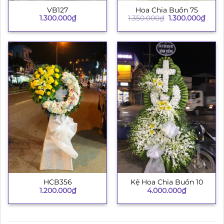
VB127
Hoa Chia Buồn 75
Giá
Giá
1.300.000
₫
1.350.000
₫
1.300.000
₫
gốc
hiện
là:
tại
1.350.000₫.
là:
1.300
HCB356
Kệ Hoa Chia Buồn 10
1.200.000
₫
4.000.000
₫