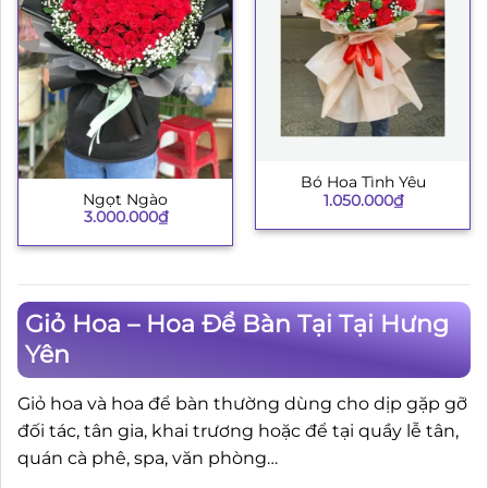
Bó Hoa Tình Yêu
Ngọt Ngào
1.050.000
₫
3.000.000
₫
Giỏ Hoa – Hoa Để Bàn Tại Tại Hưng
Yên
Giỏ hoa và hoa để bàn thường dùng cho dịp gặp gỡ
đối tác, tân gia, khai trương hoặc để tại quầy lễ tân,
quán cà phê, spa, văn phòng…