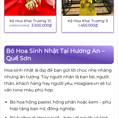
Kệ Hoa Khai Trương 10
Kệ Hoa Khai Trương 9
Giá
Giá
3.850.000
₫
3.500.000
₫
1.450.000
₫
gốc
hiện
là:
tại
3.850.000₫.
là:
3.500.000₫.
Bó Hoa Sinh Nhật Tại Hương An –
Quế Sơn
Hoa sinh nhật là dịp để bạn gửi lời chúc nhẹ nhàng
nhưng ấn tượng. Tùy người nhận là bạn bè, người
thân, khách hàng hay người yêu, Hoagiare.vn sẽ tư
vấn tone màu phù hợp.
Bó hoa hồng pastel, hồng phấn hoặc kem – phù
hợp tặng bạn nữ, đồng nghiệp.
Bó hướng dương rực rỡ – hợp với người có tính