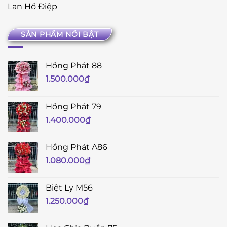
Lan Hồ Điệp
SẢN PHẨM NỔI BẬT
Hồng Phát 88
1.500.000
₫
Hồng Phát 79
1.400.000
₫
Hồng Phát A86
1.080.000
₫
Biệt Ly M56
1.250.000
₫