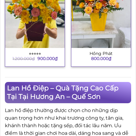
⭐︎⭐︎⭐︎⭐︎⭐︎
Hồng Phát
Giá
Giá
1.200.000
₫
900.000
₫
800.000
₫
gốc
hiện
là:
tại
1.200.000₫.
là:
900.000₫.
Lan Hồ Điệp – Quà Tặng Cao Cấp
Tại Tại Hương An – Quế Sơn
Lan hồ điệp thường được chọn cho những dịp
quan trọng hơn như khai trương công ty, tân gia,
khánh thành hoặc tặng sếp, đối tác lâu năm. Ưu
điểm là thời gian chơi hoa dài, dáng hoa sang và dễ