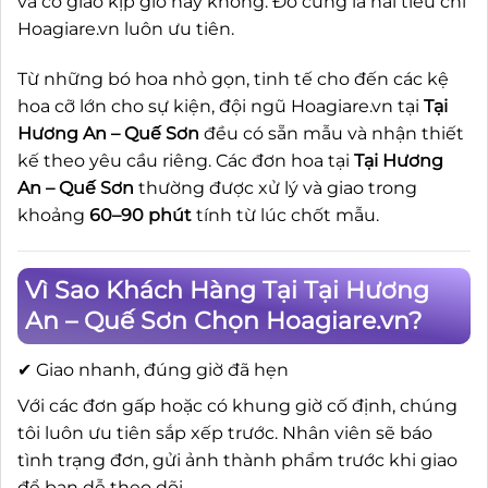
và có giao kịp giờ hay không. Đó cũng là hai tiêu chí
Hoagiare.vn luôn ưu tiên.
Từ những bó hoa nhỏ gọn, tinh tế cho đến các kệ
hoa cỡ lớn cho sự kiện, đội ngũ Hoagiare.vn tại
Tại
Hương An – Quế Sơn
đều có sẵn mẫu và nhận thiết
kế theo yêu cầu riêng. Các đơn hoa tại
Tại Hương
An – Quế Sơn
thường được xử lý và giao trong
khoảng
60–90 phút
tính từ lúc chốt mẫu.
Vì Sao Khách Hàng Tại Tại Hương
An – Quế Sơn Chọn Hoagiare.vn?
✔ Giao nhanh, đúng giờ đã hẹn
Với các đơn gấp hoặc có khung giờ cố định, chúng
tôi luôn ưu tiên sắp xếp trước. Nhân viên sẽ báo
tình trạng đơn, gửi ảnh thành phẩm trước khi giao
để bạn dễ theo dõi.