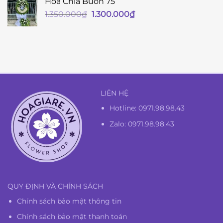
Hoa Chia Buồn 75
Giá
Giá
1.350.000
₫
1.300.000
₫
gốc
hiện
là:
tại
1.350.000₫.
là:
1.300.000₫.
LIÊN HỆ
Hotline:
0971.98.98.43
Zalo: 0971.98.98.43
QUY ĐỊNH VÀ CHÍNH SÁCH
Chính sách bảo mật thông tin
Chính sách bảo mật thanh toán