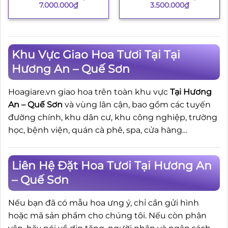
7.000.000
₫
3.500.000
₫
Khu Vực Giao Hoa Tươi Tại Tại
Hương An – Quế Sơn
Hoagiare.vn giao hoa trên toàn khu vực
Tại Hương
An – Quế Sơn
và vùng lân cận, bao gồm các tuyến
đường chính, khu dân cư, khu công nghiệp, trường
học, bệnh viện, quán cà phê, spa, cửa hàng…
Liên Hệ Đặt Hoa Tươi Tại Hương An
– Quế Sơn
Nếu bạn đã có mẫu hoa ưng ý, chỉ cần gửi hình
hoặc mã sản phẩm cho chúng tôi. Nếu còn phân