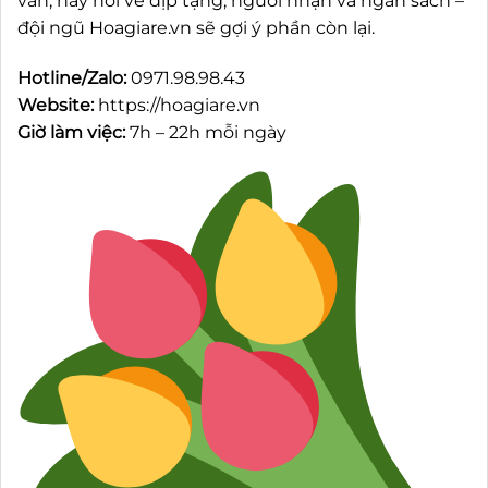
vân, hãy nói về dịp tặng, người nhận và ngân sách –
đội ngũ Hoagiare.vn sẽ gợi ý phần còn lại.
Hotline/Zalo:
0971.98.98.43
Website:
https://hoagiare.vn
Giờ làm việc:
7h – 22h mỗi ngày