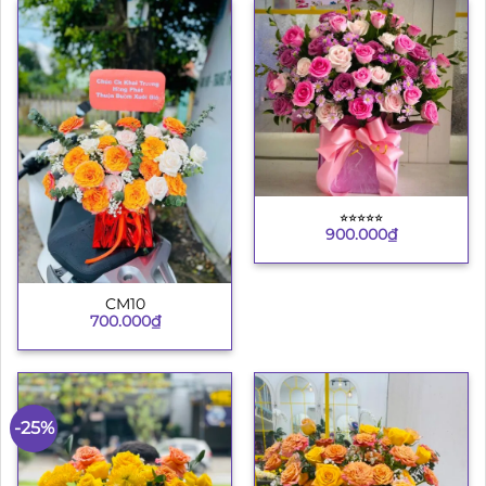
⭐︎⭐︎⭐︎⭐︎⭐︎
900.000
₫
CM10
700.000
₫
-25%