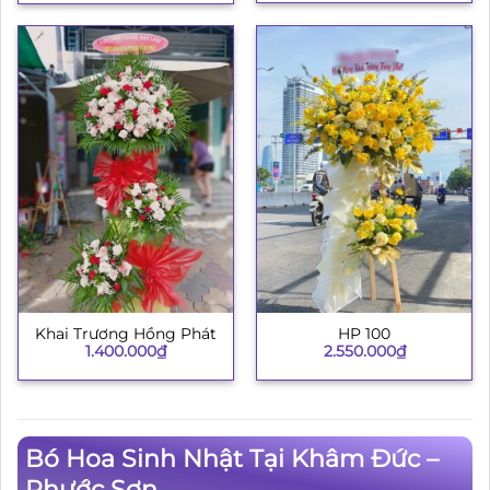
Khai Trương Hồng Phát
HP 100
1.400.000
₫
2.550.000
₫
Bó Hoa Sinh Nhật Tại Khâm Đức –
Phước Sơn