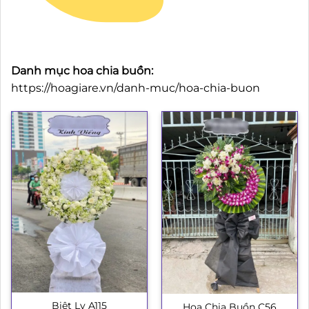
Danh mục hoa chia buồn:
https://hoagiare.vn/danh-muc/hoa-chia-buon
Biệt Ly A115
Hoa Chia Buồn C56