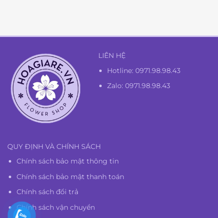
1.350.000₫.
là:
1.300.000₫.
LIÊN HỆ
Hotline:
0971.98.98.43
Zalo: 0971.98.98.43
QUY ĐỊNH VÀ CHÍNH SÁCH
Chính sách bảo mật thông tin
Chính sách bảo mật thanh toán
Chính sách đổi trả
Chính sách vận chuyển