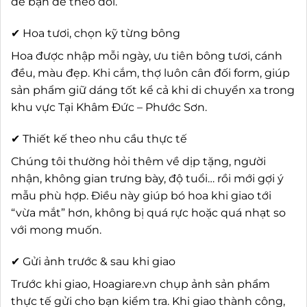
để bạn dễ theo dõi.
✔ Hoa tươi, chọn kỹ từng bông
Hoa được nhập mỗi ngày, ưu tiên bông tươi, cánh
đều, màu đẹp. Khi cắm, thợ luôn cân đối form, giúp
sản phẩm giữ dáng tốt kể cả khi di chuyển xa trong
khu vực Tại Khâm Đức – Phước Sơn.
✔ Thiết kế theo nhu cầu thực tế
Chúng tôi thường hỏi thêm về dịp tặng, người
nhận, không gian trưng bày, độ tuổi… rồi mới gợi ý
mẫu phù hợp. Điều này giúp bó hoa khi giao tới
“vừa mắt” hơn, không bị quá rực hoặc quá nhạt so
với mong muốn.
✔ Gửi ảnh trước & sau khi giao
Trước khi giao, Hoagiare.vn chụp ảnh sản phẩm
thực tế gửi cho bạn kiểm tra. Khi giao thành công,