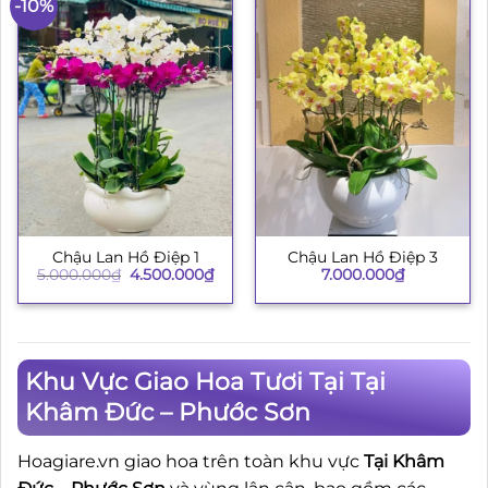
-10%
Chậu Lan Hồ Điệp 1
Chậu Lan Hồ Điệp 3
Giá
Giá
5.000.000
₫
4.500.000
₫
7.000.000
₫
gốc
hiện
là:
tại
5.000.000₫.
là:
4.500.000₫.
Khu Vực Giao Hoa Tươi Tại Tại
Khâm Đức – Phước Sơn
Hoagiare.vn giao hoa trên toàn khu vực
Tại Khâm