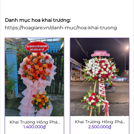
Danh mục hoa khai trương:
https://hoagiare.vn/danh-muc/hoa-khai-truong
Khai Trương Hồng Phát
Khai Trương Hồng Phát
2.500.000
₫
002
1.400.000
₫
H009