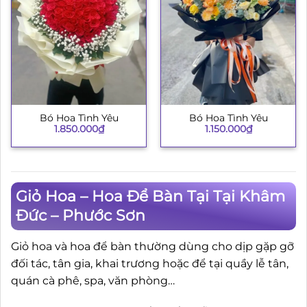
Bó Hoa Tình Yêu
Bó Hoa Tình Yêu
1.850.000
₫
1.150.000
₫
Giỏ Hoa – Hoa Để Bàn Tại Tại Khâm
Đức – Phước Sơn
Giỏ hoa và hoa để bàn thường dùng cho dịp gặp gỡ
đối tác, tân gia, khai trương hoặc để tại quầy lễ tân,
quán cà phê, spa, văn phòng…