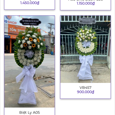
1.450.000
₫
1.150.000
₫
VB457
900.000
₫
Biệt Ly A05