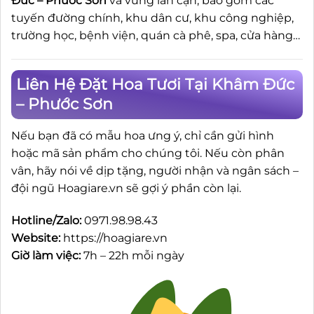
Đức – Phước Sơn
và vùng lân cận, bao gồm các
tuyến đường chính, khu dân cư, khu công nghiệp,
trường học, bệnh viện, quán cà phê, spa, cửa hàng…
Liên Hệ Đặt Hoa Tươi Tại Khâm Đức
– Phước Sơn
Nếu bạn đã có mẫu hoa ưng ý, chỉ cần gửi hình
hoặc mã sản phẩm cho chúng tôi. Nếu còn phân
vân, hãy nói về dịp tặng, người nhận và ngân sách –
đội ngũ Hoagiare.vn sẽ gợi ý phần còn lại.
Hotline/Zalo:
0971.98.98.43
Website:
https://hoagiare.vn
Giờ làm việc:
7h – 22h mỗi ngày