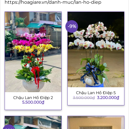
https://hoagiare.vn/danh-muc/lan-ho-diep
-9%
Chậu Lan Hồ Điệp 5
Giá
Giá
3.500.000
₫
3.200.000
₫
Chậu Lan Hồ Điệp 2
gốc
hiện
5.500.000
₫
là:
tại
3.500.000₫.
là:
3.200