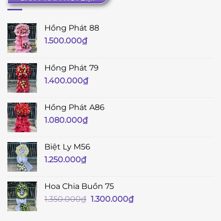
Hồng Phát 88
1.500.000
₫
Hồng Phát 79
1.400.000
₫
Hồng Phát A86
1.080.000
₫
Biệt Ly M56
1.250.000
₫
Hoa Chia Buồn 75
Giá
Giá
1.350.000
₫
1.300.000
₫
gốc
hiện
là:
tại