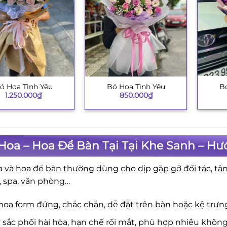
Bó
ó Hoa Tình Yêu
Bó Hoa Tình Yêu
+
+
1.250.000
₫
850.000
₫
Hoa – Hoa Để Bàn Tại Tại Khe Sanh – H
a và hoa để bàn thường dùng cho dịp gặp gỡ đối tác, tân 
, spa, văn phòng…
hoa form đứng, chắc chắn, dễ đặt trên bàn hoặc kệ trưng
sắc phối hài hòa, hạn chế rối mắt, phù hợp nhiều không