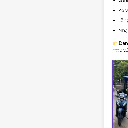
Vòng
Kệ v
Lẵng
Nhậ
Danh
https: