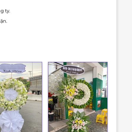
g ty.
ặn.