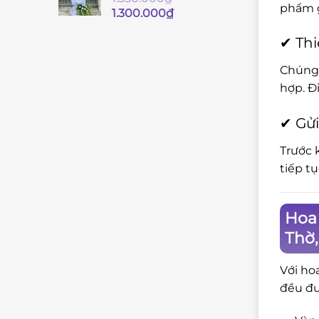
phẩm g
Giá
Giá
1.300.000
₫
gốc
hiện
✔ Thi
là:
tại
1.350.000₫.
là:
Chúng 
1.300.000₫.
hợp. Đ
✔ Gửi
Trước 
tiếp t
Hoa 
Thờ
Với ho
đều đư