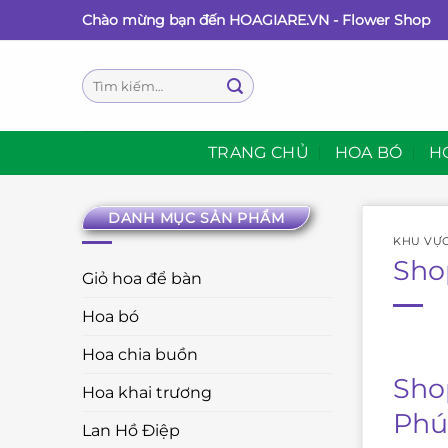
Bỏ
Chào mừng bạn đến HOAGIARE.VN - Flower Shop
qua
nội
Tìm
dung
kiếm:
TRANG CHỦ
HOA BÓ
H
DANH MỤC SẢN PHẨM
KHU VỰ
Sho
Giỏ hoa để bàn
Hoa bó
Hoa chia buồn
Sho
Hoa khai trương
Phú
Lan Hồ Điệp