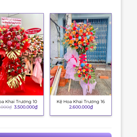
oa Khai Trương 10
Kệ Hoa Khai Trương 16
+
Giá
Giá
.000
₫
3.500.000
₫
2.600.000
₫
gốc
hiện
là:
tại
3.850.000₫.
là:
3.500.000₫.