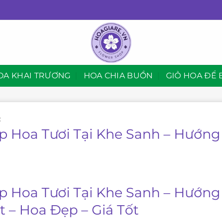
OA KHAI TRƯƠNG
HOA CHIA BUỒN
GIỎ HOA ĐỂ 
C
p Hoa Tươi Tại Khe Sanh – Hướng
p Hoa Tươi Tại Khe Sanh – Hướng
t – Hoa Đẹp – Giá Tốt