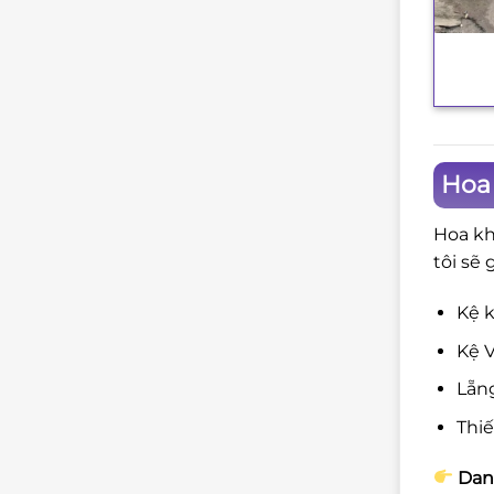
+
Hoa
Hoa kh
tôi sẽ 
Kệ k
Kệ V
Lẵng
Thi
Danh