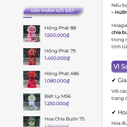
Nếu bạ
SẢN PHẨM NỔI BẬT
– Hướ
Hoagia
Hồng Phát 88
chia b
1.500.000
₫
trong 
tính t
Hồng Phát 79
1.400.000
₫
Vì S
Hồng Phát A86
✔ Gia
1.080.000
₫
Với cá
Biệt Ly M56
trạng 
1.250.000
₫
✔ Hoa
Hoa Chia Buồn 75
Hoa đư
1.350.000
₫