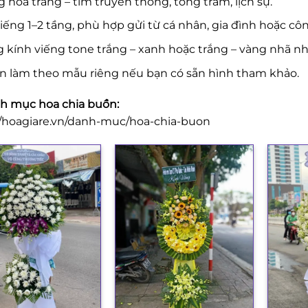
 hoa trắng – tím truyền thống, tông trầm, lịch sự.
iếng 1–2 tầng, phù hợp gửi từ cá nhân, gia đình hoặc côn
 kính viếng tone trắng – xanh hoặc trắng – vàng nhã nh
n làm theo mẫu riêng nếu bạn có sẵn hình tham khảo.
 mục hoa chia buồn:
//hoagiare.vn/danh-muc/hoa-chia-buon