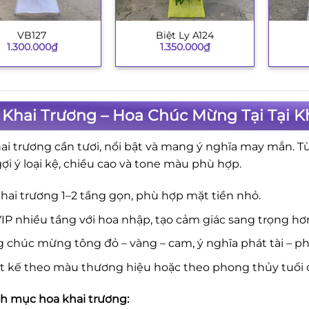
VB127
Biệt Ly A124
+
+
1.300.000
₫
1.350.000
₫
 Khai Trương – Hoa Chúc Mừng Tại Tại 
ai trương cần tươi, nổi bật và mang ý nghĩa may mắn. T
gợi ý loại kệ, chiều cao và tone màu phù hợp.
hai trương 1–2 tầng gọn, phù hợp mặt tiền nhỏ.
IP nhiều tầng với hoa nhập, tạo cảm giác sang trọng hơ
 chúc mừng tông đỏ – vàng – cam, ý nghĩa phát tài – phá
ết kế theo màu thương hiệu hoặc theo phong thủy tuổi 
 mục hoa khai trương: