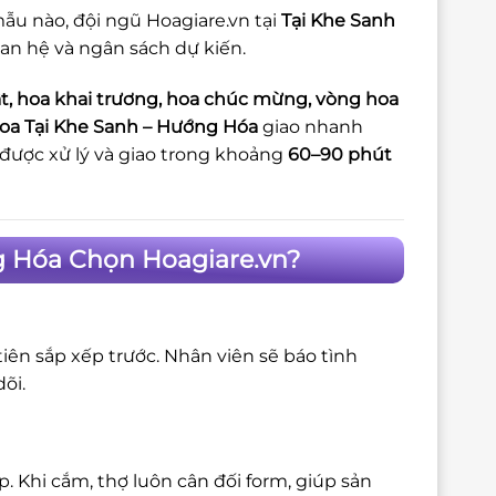
ẫu nào, đội ngũ Hoagiare.vn tại
Tại Khe Sanh
uan hệ và ngân sách dự kiến.
t, hoa khai trương, hoa chúc mừng, vòng hoa
oa Tại Khe Sanh – Hướng Hóa
giao nhanh
ược xử lý và giao trong khoảng
60–90 phút
g Hóa Chọn Hoagiare.vn?
iên sắp xếp trước. Nhân viên sẽ báo tình
õi.
 Khi cắm, thợ luôn cân đối form, giúp sản