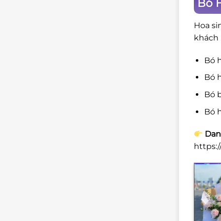
Bó 
Hoa si
khách 
Bó 
Bó h
Bó b
Bó h
Dan
https: