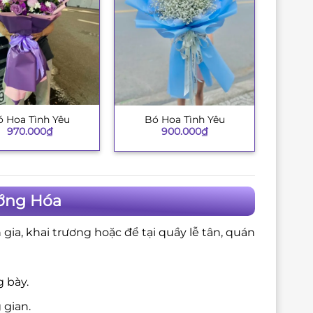
 Hoa Tình Yêu
Bó Hoa Tình Yêu
+
970.000
₫
900.000
₫
ướng Hóa
gia, khai trương hoặc để tại quầy lễ tân, quán
 bày.
 gian.