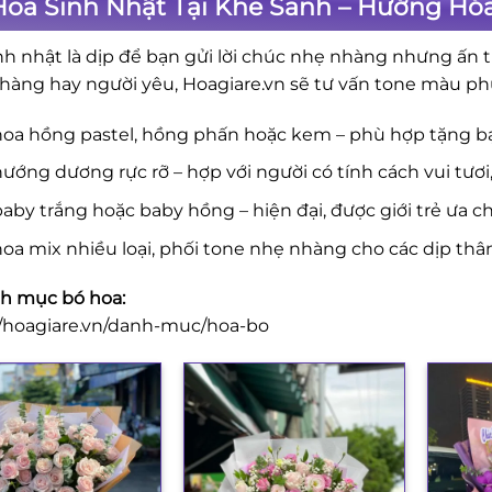
Hoa Sinh Nhật Tại Khe Sanh – Hướng Hó
nh nhật là dịp để bạn gửi lời chúc nhẹ nhàng nhưng ấn t
hàng hay người yêu, Hoagiare.vn sẽ tư vấn tone màu ph
hoa hồng pastel, hồng phấn hoặc kem – phù hợp tặng b
ướng dương rực rỡ – hợp với người có tính cách vui tươi
aby trắng hoặc baby hồng – hiện đại, được giới trẻ ưa c
oa mix nhiều loại, phối tone nhẹ nhàng cho các dịp thâ
h mục bó hoa:
//hoagiare.vn/danh-muc/hoa-bo