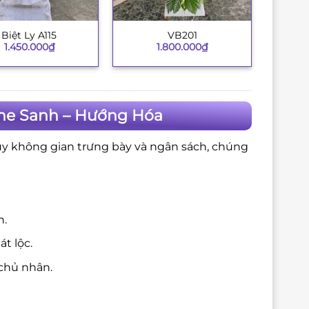
Biệt Ly A115
VB201
+
1.450.000
₫
1.800.000
₫
Khe Sanh – Hướng Hóa
ùy không gian trưng bày và ngân sách, chúng
n.
t lộc.
chủ nhân.