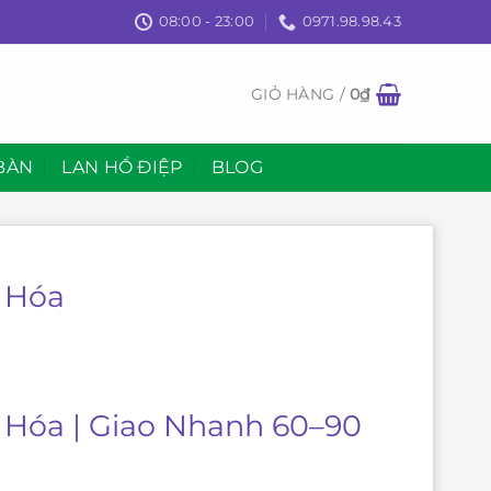
08:00 - 23:00
0971.98.98.43
GIỎ HÀNG /
0
₫
BÀN
LAN HỒ ĐIỆP
BLOG
 Hóa
 Hóa | Giao Nhanh 60–90