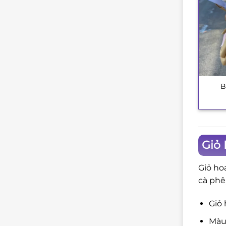
B
+
Giỏ 
Giỏ ho
cà phê
Giỏ 
Màu 