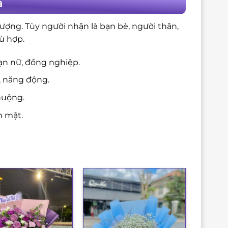
a
ượng. Tùy người nhận là bạn bè, người thân,
ù hợp.
ạn nữ, đồng nghiệp.
, năng động.
huộng.
n mật.