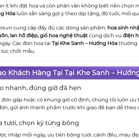
n ít khi đặt hoa và còn phân vân không biết nên chọn m
ng Hóa
luôn sẵn sàng gợi ý theo dịp tặng, độ tuổi, mối q
re.vn cung cấp đầy đủ các dòng sản phẩm:
hoa sinh nhậ
uồn, lan hồ điệp, giỏ hoa nghệ thuật
cùng dịch vụ
điện h
ngày. Các đơn hoa tại
Tại Khe Sanh – Hướng Hóa
thường đ
ừ lúc chốt mẫu.
ao Khách Hàng Tại Tại Khe Sanh – Hướn
o nhanh, đúng giờ đã hẹn
c đơn gấp hoặc có khung giờ cố định, chúng tôi luôn ưu t
đơn, gửi ảnh thành phẩm trước khi giao để bạn dễ theo d
 tươi, chọn kỹ từng bông
ợc nhập mỗi ngày, ưu tiên bông tươi, cánh đều, màu đẹp.