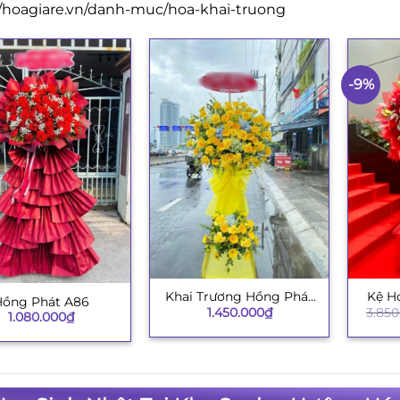
//hoagiare.vn/danh-muc/hoa-khai-truong
-9%
Khai Trương Hồng Phát
Kệ H
+
+
Hồng Phát A86
1.450.000
₫
3.850
003
1.080.000
₫