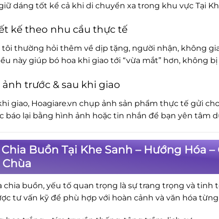
iữ dáng tốt kể cả khi di chuyển xa trong khu vực Tại K
ết kế theo nhu cầu thực tế
tôi thường hỏi thêm về dịp tặng, người nhận, không gia
iều này giúp bó hoa khi giao tới “vừa mắt” hơn, không 
 ảnh trước & sau khi giao
khi giao, Hoagiare.vn chụp ảnh sản phẩm thực tế gửi cho
ục báo lại bằng hình ảnh hoặc tin nhắn để bạn yên tâm d
Chia Buồn Tại Khe Sanh – Hướng Hóa – 
, Chùa
a chia buồn, yếu tố quan trọng là sự trang trọng và tinh 
ợc tư vấn kỹ để phù hợp với hoàn cảnh và văn hóa từng