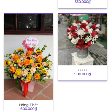
550.000
₫
⭐︎⭐︎⭐︎⭐︎⭐︎
900.000
₫
Hồng Phát
600.000
₫