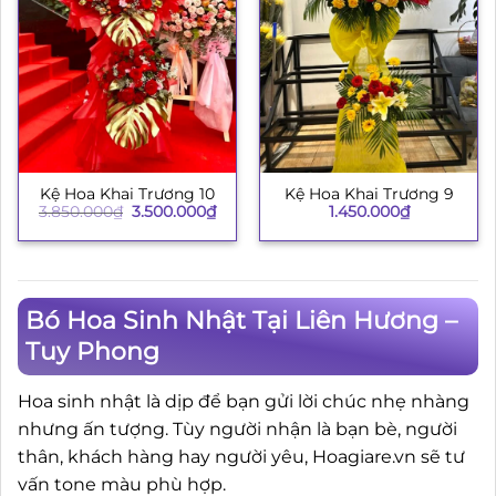
Kệ Hoa Khai Trương 10
Kệ Hoa Khai Trương 9
Giá
Giá
3.850.000
₫
3.500.000
₫
1.450.000
₫
gốc
hiện
là:
tại
3.850.000₫.
là:
3.500.000₫.
Bó Hoa Sinh Nhật Tại Liên Hương –
Tuy Phong
Hoa sinh nhật là dịp để bạn gửi lời chúc nhẹ nhàng
nhưng ấn tượng. Tùy người nhận là bạn bè, người
thân, khách hàng hay người yêu, Hoagiare.vn sẽ tư
vấn tone màu phù hợp.