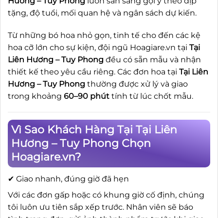
Hương – Tuy Phong
luôn sẵn sàng gợi ý theo dịp
tặng, độ tuổi, mối quan hệ và ngân sách dự kiến.
Từ những bó hoa nhỏ gọn, tinh tế cho đến các kệ
hoa cỡ lớn cho sự kiện, đội ngũ Hoagiare.vn tại
Tại
Liên Hương – Tuy Phong
đều có sẵn mẫu và nhận
thiết kế theo yêu cầu riêng. Các đơn hoa tại
Tại Liên
Hương – Tuy Phong
thường được xử lý và giao
trong khoảng
60–90 phút
tính từ lúc chốt mẫu.
Vì Sao Khách Hàng Tại Tại Liên
Hương – Tuy Phong Chọn
Hoagiare.vn?
✔ Giao nhanh, đúng giờ đã hẹn
Với các đơn gấp hoặc có khung giờ cố định, chúng
tôi luôn ưu tiên sắp xếp trước. Nhân viên sẽ báo