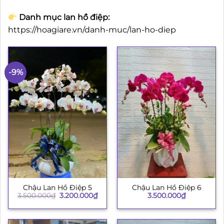
Danh mục lan hồ điệp:
https://hoagiare.vn/danh-muc/lan-ho-diep
-9%
Chậu Lan Hồ Điệp 5
Chậu Lan Hồ Điệp 6
Giá
Giá
3.500.000
₫
3.200.000
₫
3.500.000
₫
gốc
hiện
là:
tại
3.500.000₫.
là:
3.200.000₫.