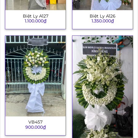
Biệt Ly A127
Biệt Ly A126
1.100.000
₫
1.350.000
₫
VB457
900.000
₫