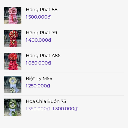
Hồng Phát 88
1.500.000
₫
Hồng Phát 79
1.400.000
₫
Hồng Phát A86
1.080.000
₫
Biệt Ly M56
1.250.000
₫
Hoa Chia Buồn 75
Giá
Giá
1.350.000
₫
1.300.000
₫
gốc
hiện
là:
tại
1.350.000₫.
là: