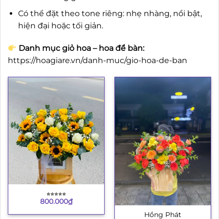
Có thể đặt theo tone riêng: nhẹ nhàng, nổi bật,
hiện đại hoặc tối giản.
Danh mục giỏ hoa – hoa để bàn:
https://hoagiare.vn/danh-muc/gio-hoa-de-ban
⭐︎⭐︎⭐︎⭐︎⭐︎
800.000
₫
Hồng Phát