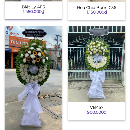
Biệt Ly A115
Hoa Chia Buồn C56
1.450.000
₫
1.150.000
₫
VB457
900.000
₫