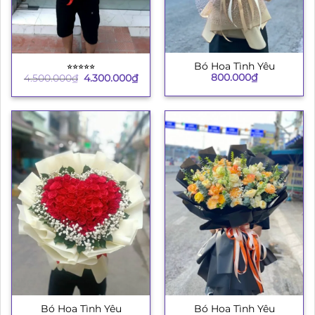
Bó Hoa Tình Yêu
⭐︎⭐︎⭐︎⭐︎⭐︎
Giá
Giá
800.000
₫
4.500.000
₫
4.300.000
₫
gốc
hiện
là:
tại
4.500.000₫.
là:
4.300.000₫.
Bó Hoa Tình Yêu
Bó Hoa Tình Yêu