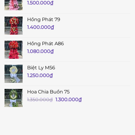
1.500.000
₫
Hồng Phát 79
1.400.000
₫
Hồng Phát A86
1.080.000
₫
Biệt Ly M56
1.250.000
₫
Hoa Chia Buồn 75
Giá
Giá
1.350.000
₫
1.300.000
₫
gốc
hiện
là:
tại
1.350.000₫.
là:
1.300.000₫.