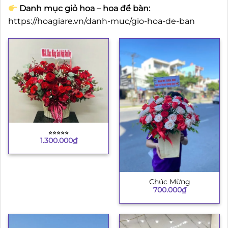
Danh mục giỏ hoa – hoa để bàn:
https://hoagiare.vn/danh-muc/gio-hoa-de-ban
⭐︎⭐︎⭐︎⭐︎⭐︎
1.300.000
₫
Chúc Mừng
700.000
₫