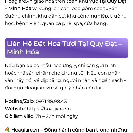
Hoagiare.vn giao hoa trên toàn khu vực
Tại Quy Đạt
– Minh Hóa
và vùng lân cận, bao gồm các tuyến
đường chính, khu dân cư, khu công nghiệp, trường
học, bệnh viện, quán cà phê, spa, cửa hàng…
Liên Hệ Đặt Hoa Tươi Tại Quy Đạt –
Minh Hóa
Nếu bạn đã có mẫu hoa ưng ý, chỉ cần gửi hình
hoặc mã sản phẩm cho chúng tôi. Nếu còn phân
vân, hãy nói về dịp tặng, người nhận và ngân sách –
đội ngũ Hoagiare.vn sẽ gợi ý phần còn lại.
Hotline/Zalo:
0971.98.98.43
Website:
https://hoagiare.vn
Giờ làm việc:
7h – 22h mỗi ngày
Hoagiare.vn – Đồng hành cùng bạn trong những