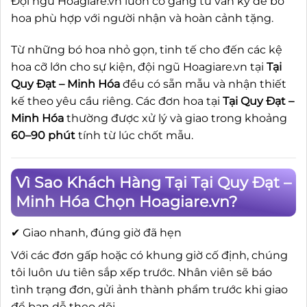
Đội ngũ Hoagiare.vn luôn cố gắng tư vấn kỹ để bó
hoa phù hợp với người nhận và hoàn cảnh tặng.
Từ những bó hoa nhỏ gọn, tinh tế cho đến các kệ
hoa cỡ lớn cho sự kiện, đội ngũ Hoagiare.vn tại
Tại
Quy Đạt – Minh Hóa
đều có sẵn mẫu và nhận thiết
kế theo yêu cầu riêng. Các đơn hoa tại
Tại Quy Đạt –
Minh Hóa
thường được xử lý và giao trong khoảng
60–90 phút
tính từ lúc chốt mẫu.
Vì Sao Khách Hàng Tại Tại Quy Đạt –
Minh Hóa Chọn Hoagiare.vn?
✔ Giao nhanh, đúng giờ đã hẹn
Với các đơn gấp hoặc có khung giờ cố định, chúng
tôi luôn ưu tiên sắp xếp trước. Nhân viên sẽ báo
tình trạng đơn, gửi ảnh thành phẩm trước khi giao
để bạn dễ theo dõi.