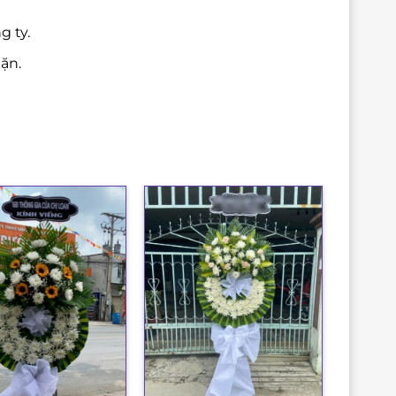
g ty.
ặn.