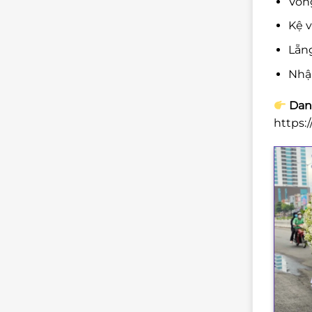
Vòng
Kệ v
Lẵng
Nhậ
Danh
https: