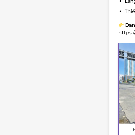
Lẵng
Thi
Danh
https:
+