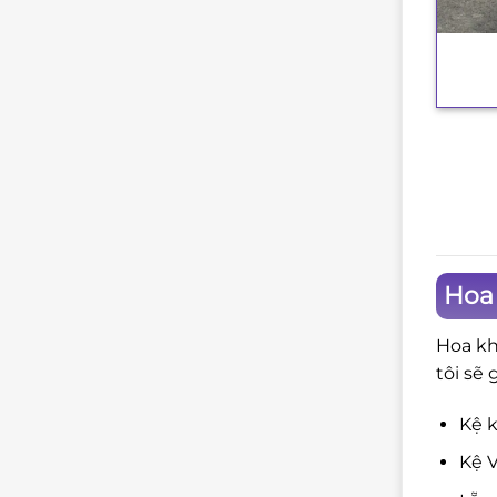
+
Hoa 
Hoa kh
tôi sẽ 
Kệ k
Kệ V