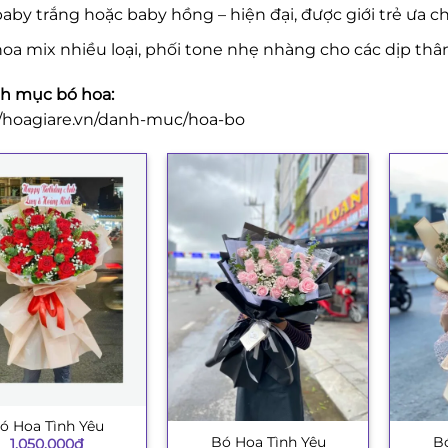
aby trắng hoặc baby hồng – hiện đại, được giới trẻ ưa c
oa mix nhiều loại, phối tone nhẹ nhàng cho các dịp thâ
h mục bó hoa:
//hoagiare.vn/danh-muc/hoa-bo
ó Hoa Tình Yêu
Bó
Bó Hoa Tình Yêu
+
+
1.050.000
₫