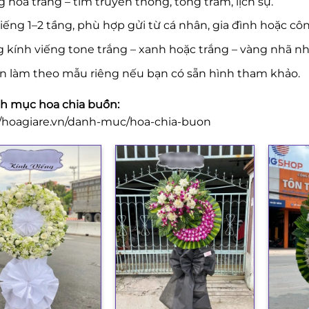
 hoa trắng – tím truyền thống, tông trầm, lịch sự.
iếng 1–2 tầng, phù hợp gửi từ cá nhân, gia đình hoặc côn
 kính viếng tone trắng – xanh hoặc trắng – vàng nhã nh
n làm theo mẫu riêng nếu bạn có sẵn hình tham khảo.
 mục hoa chia buồn:
//hoagiare.vn/danh-muc/hoa-chia-buon