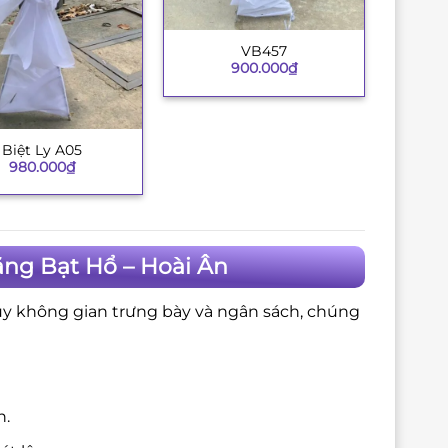
VB457
+
900.000
₫
Biệt Ly A05
980.000
₫
ăng Bạt Hổ – Hoài Ân
ùy không gian trưng bày và ngân sách, chúng
n.