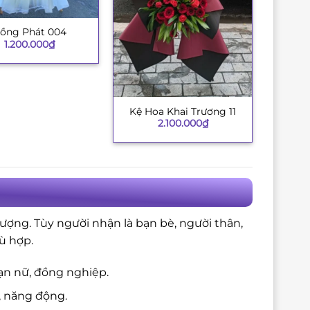
ồng Phát 004
1.200.000
₫
Kệ Hoa Khai Trương 11
+
2.100.000
₫
ượng. Tùy người nhận là bạn bè, người thân,
ù hợp.
ạn nữ, đồng nghiệp.
, năng động.