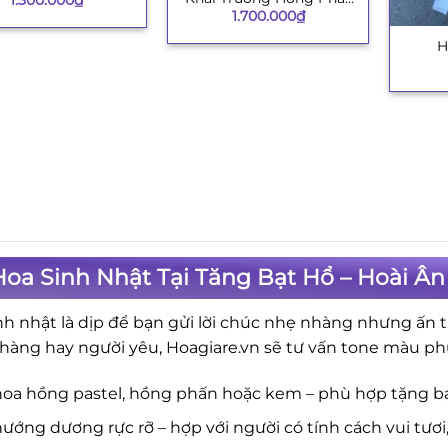
1.700.000
₫
234
H
+
oa Sinh Nhật Tại Tăng Bạt Hổ – Hoài Ân
nh nhật là dịp để bạn gửi lời chúc nhẹ nhàng nhưng ấn t
hàng hay người yêu, Hoagiare.vn sẽ tư vấn tone màu ph
hoa hồng pastel, hồng phấn hoặc kem – phù hợp tặng b
ướng dương rực rỡ – hợp với người có tính cách vui tươi