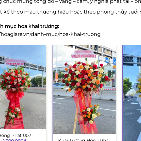
 chúc mừng tông đỏ – vàng – cam, ý nghĩa phát tài – phá
ết kế theo màu thương hiệu hoặc theo phong thủy tuổi 
 mục hoa khai trương:
//hoagiare.vn/danh-muc/hoa-khai-truong
Hồng Phát 007
Khai Trương Hồng Phát
+
1.300.000
₫