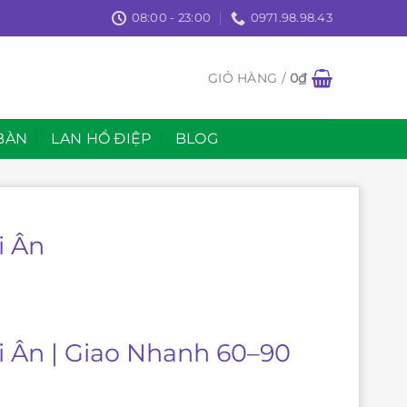
08:00 - 23:00
0971.98.98.43
GIỎ HÀNG /
0
₫
BÀN
LAN HỒ ĐIỆP
BLOG
i Ân
i Ân | Giao Nhanh 60–90