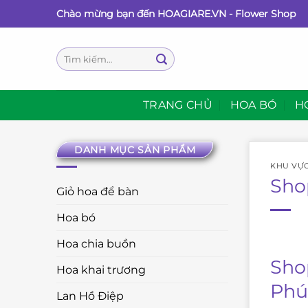
Bỏ
Chào mừng bạn đến HOAGIARE.VN - Flower Shop
qua
nội
Tìm
dung
kiếm:
TRANG CHỦ
HOA BÓ
H
DANH MỤC SẢN PHẨM
KHU VỰ
Sho
Giỏ hoa để bàn
Hoa bó
Hoa chia buồn
Sho
Hoa khai trương
Phú
Lan Hồ Điệp