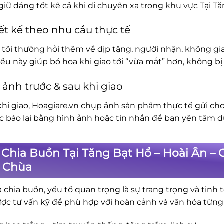
iữ dáng tốt kể cả khi di chuyển xa trong khu vực Tại Tă
ết kế theo nhu cầu thực tế
tôi thường hỏi thêm về dịp tặng, người nhận, không gia
iều này giúp bó hoa khi giao tới “vừa mắt” hơn, không 
 ảnh trước & sau khi giao
khi giao, Hoagiare.vn chụp ảnh sản phẩm thực tế gửi cho
ục báo lại bằng hình ảnh hoặc tin nhắn để bạn yên tâm d
Chia Buồn Tại Tăng Bạt Hổ – Hoài Ân – 
, Chùa
a chia buồn, yếu tố quan trọng là sự trang trọng và tinh 
ợc tư vấn kỹ để phù hợp với hoàn cảnh và văn hóa từng