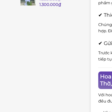
phẩm g
Giá
Giá
1.300.000
₫
gốc
hiện
✔ Thi
là:
tại
1.350.000₫.
là:
Chúng 
1.300.000₫.
hợp. Đ
✔ Gửi
Trước 
tiếp t
Hoa 
Thờ
Với ho
đều đư