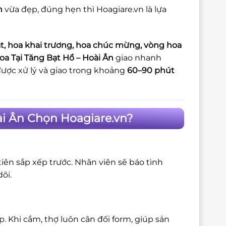
n
vừa đẹp, đúng hẹn thì Hoagiare.vn là lựa
t, hoa khai trương, hoa chúc mừng, vòng hoa
oa Tại Tăng Bạt Hổ – Hoài Ân
giao nhanh
ược xử lý và giao trong khoảng
60–90 phút
ài Ân Chọn Hoagiare.vn?
iên sắp xếp trước. Nhân viên sẽ báo tình
õi.
 Khi cắm, thợ luôn cân đối form, giúp sản