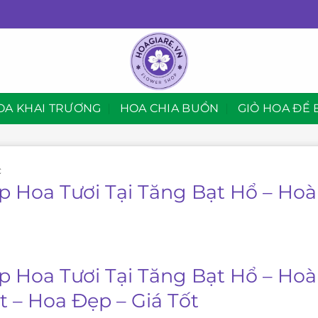
OA KHAI TRƯƠNG
HOA CHIA BUỒN
GIỎ HOA ĐỂ 
C
p Hoa Tươi Tại Tăng Bạt Hổ – Hoà
p Hoa Tươi Tại Tăng Bạt Hổ – Hoà
t – Hoa Đẹp – Giá Tốt