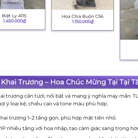
Biệt Ly A115
Hoa Chia Buồn C56
+
1.450.000
₫
1.150.000
₫
+
Khai Trương – Hoa Chúc Mừng Tại Tại T
ai trương cần tươi, nổi bật và mang ý nghĩa may mắn. T
gợi ý loại kệ, chiều cao và tone màu phù hợp.
hai trương 1–2 tầng gọn, phù hợp mặt tiền nhỏ.
IP nhiều tầng với hoa nhập, tạo cảm giác sang trọng hơ