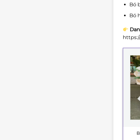
Bó b
Bó h
Dan
https:
B
+