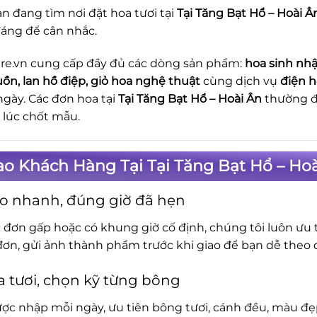
n đang tìm nơi đặt hoa tươi tại
Tại Tăng Bạt Hổ – Hoài Â
áng để cân nhắc.
re.vn cung cấp đầy đủ các dòng sản phẩm:
hoa sinh nhậ
uồn, lan hồ điệp, giỏ hoa nghệ thuật
cùng dịch vụ
điện h
ngày. Các đơn hoa tại
Tại Tăng Bạt Hổ – Hoài Ân
thường đ
ừ lúc chốt mẫu.
ao Khách Hàng Tại Tại Tăng Bạt Hổ – Ho
o nhanh, đúng giờ đã hẹn
c đơn gấp hoặc có khung giờ cố định, chúng tôi luôn ưu t
đơn, gửi ảnh thành phẩm trước khi giao để bạn dễ theo d
 tươi, chọn kỹ từng bông
ợc nhập mỗi ngày, ưu tiên bông tươi, cánh đều, màu đẹp.