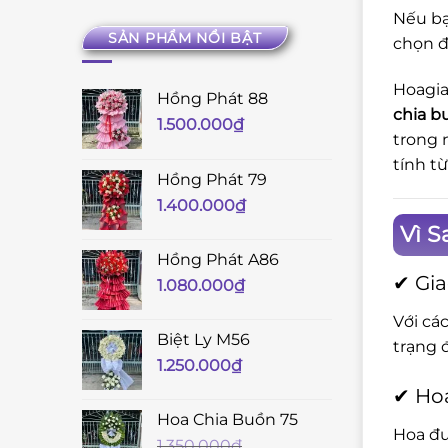
Nếu bạ
SẢN PHẨM NỔI BẬT
chọn đ
Hoagia
Hồng Phát 88
chia b
1.500.000
₫
trong 
tính t
Hồng Phát 79
1.400.000
₫
Vì S
Hồng Phát A86
✔ Gia
1.080.000
₫
Với cá
Biệt Ly M56
trạng 
1.250.000
₫
✔ Hoa
Hoa Chia Buồn 75
Hoa đư
1.350.000
₫