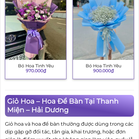
Bó Hoa Tình Yêu
Bó Hoa Tình Yêu
970.000
₫
900.000
₫
Giỏ Hoa – Hoa Để Bàn Tại Thanh
Miện – Hải Dương
Giỏ hoa và hoa để bàn thường được dùng trong các
dịp gặp gỡ đối tác, tân gia, khai trương, hoặc đơn