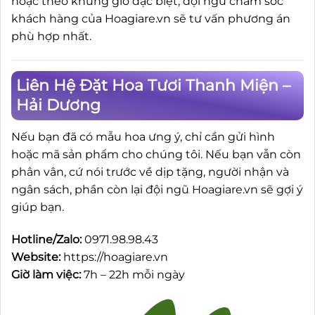
hoặc theo khung giờ đặc biệt, đội ngũ chăm sóc
khách hàng của Hoagiare.vn sẽ tư vấn phương án
phù hợp nhất.
Liên Hệ Đặt Hoa Tươi Thanh Miện –
Hải Dương
Nếu bạn đã có mẫu hoa ưng ý, chỉ cần gửi hình
hoặc mã sản phẩm cho chúng tôi. Nếu bạn vẫn còn
phân vân, cứ nói trước về dịp tặng, người nhận và
ngân sách, phần còn lại đội ngũ Hoagiare.vn sẽ gợi ý
giúp bạn.
Hotline/Zalo:
0971.98.98.43
Website:
https://hoagiare.vn
Giờ làm việc:
7h – 22h mỗi ngày