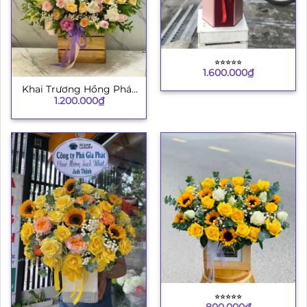
⭐︎⭐︎⭐︎⭐︎⭐︎
1.600.000
₫
Khai Trương Hồng Phát
1.200.000
₫
4
⭐︎⭐︎⭐︎⭐︎⭐︎