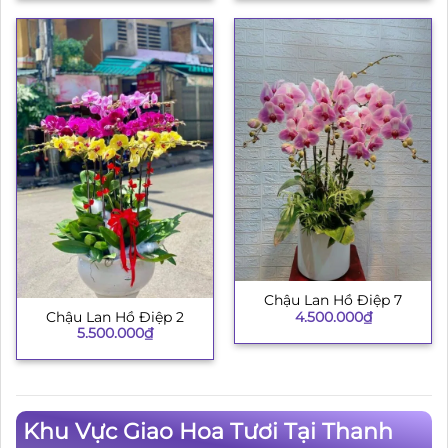
3.500.000₫.
là:
3.200.000₫.
Chậu Lan Hồ Điệp 7
4.500.000
₫
Chậu Lan Hồ Điệp 2
5.500.000
₫
Khu Vực Giao Hoa Tươi Tại Thanh