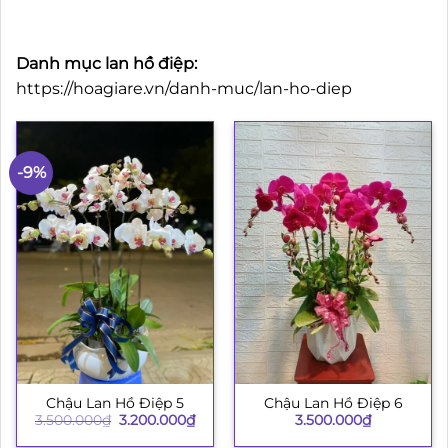
Danh mục lan hồ điệp:
https://hoagiare.vn/danh-muc/lan-ho-diep
-9%
Chậu Lan Hồ Điệp 5
Chậu Lan Hồ Điệp 6
Giá
Giá
3.500.000
₫
3.200.000
₫
3.500.000
₫
gốc
hiện
là:
tại