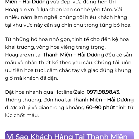
Miện – Hải Dương
vừa đẹp, vừa đúng hẹn thì
Hoagiare.vn là lựa chọn bạn có thể yên tâm. Với
nhiều năm làm nghề, chúng tôi hiểu khách hàng
tại khu vực này cần sự chỉn chu trong từng bó hoa.
Từ những bó hoa nhỏ gọn, tinh tế cho đến kệ hoa
khai trương, vòng hoa viếng trang trọng,
Hoagiare.vn tại
Thanh Miện – Hải Dương
đều có sẵn
mẫu và nhận thiết kế theo yêu cầu. Chúng tôi luôn
ưu tiên hoa tươi, cắm chắc tay và giao đúng khung
giờ mà khách đã dặn.
Đặt hoa nhanh qua Hotline/Zalo:
0971.98.98.43
.
Thông thường, đơn hoa tại
Thanh Miện – Hải Dương
được xử lý và giao trong khoảng
60–90 phút
tính từ
lúc chốt mẫu.
Vì Sao Khách Hàng Tại Thanh Miện