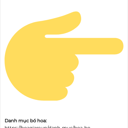
Danh mục bó hoa:
https://hoagiare.vn/danh-muc/hoa-bo