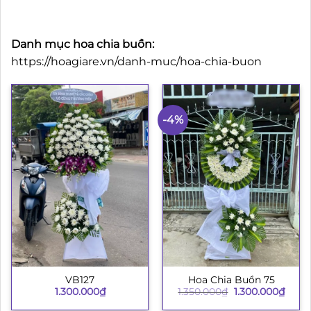
Danh mục hoa chia buồn:
https://hoagiare.vn/danh-muc/hoa-chia-buon
-4%
VB127
Hoa Chia Buồn 75
Giá
Giá
1.300.000
₫
1.350.000
₫
1.300.000
₫
gốc
hiện
là:
tại