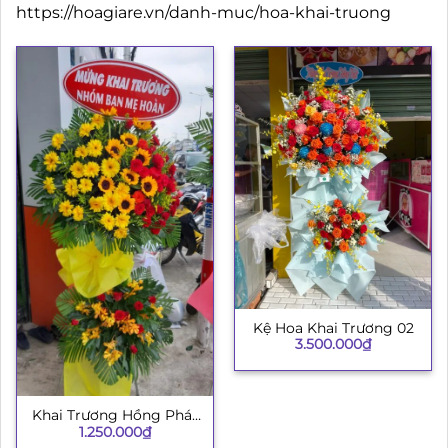
https://hoagiare.vn/danh-muc/hoa-khai-truong
Kệ Hoa Khai Trương 02
3.500.000
₫
Khai Trương Hồng Phát
1.250.000
₫
H008