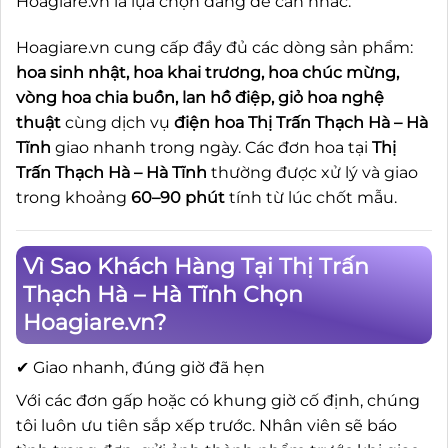
Hoagiare.vn là lựa chọn đáng để cân nhắc.
Hoagiare.vn cung cấp đầy đủ các dòng sản phẩm:
hoa sinh nhật, hoa khai trương, hoa chúc mừng,
vòng hoa chia buồn, lan hồ điệp, giỏ hoa nghệ
thuật
cùng dịch vụ
điện hoa Thị Trấn Thạch Hà – Hà
Tĩnh
giao nhanh trong ngày. Các đơn hoa tại
Thị
Trấn Thạch Hà – Hà Tĩnh
thường được xử lý và giao
trong khoảng
60–90 phút
tính từ lúc chốt mẫu.
Vì Sao Khách Hàng Tại Thị Trấn
Thạch Hà – Hà Tĩnh Chọn
Hoagiare.vn?
✔ Giao nhanh, đúng giờ đã hẹn
Với các đơn gấp hoặc có khung giờ cố định, chúng
tôi luôn ưu tiên sắp xếp trước. Nhân viên sẽ báo