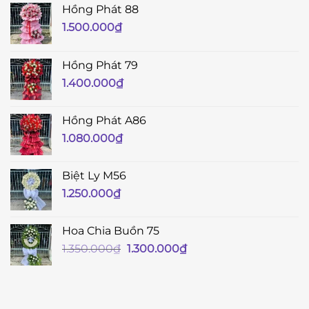
Hồng Phát 88
1.500.000
₫
Hồng Phát 79
1.400.000
₫
Hồng Phát A86
1.080.000
₫
Biệt Ly M56
1.250.000
₫
Hoa Chia Buồn 75
Giá
Giá
1.350.000
₫
1.300.000
₫
gốc
hiện
là:
tại
1.350.000₫.
là:
1.300.000₫.