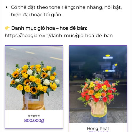
Có thể đặt theo tone riêng: nhẹ nhàng, nổi bật,
hiện đại hoặc tối giản.
Danh mục giỏ hoa – hoa để bàn:
https://hoagiare.vn/danh-muc/gio-hoa-de-ban
⭐︎⭐︎⭐︎⭐︎⭐︎
800.000
₫
Hồng Phát