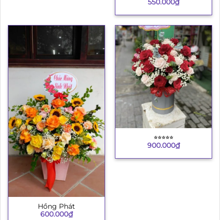
550.000
₫
⭐︎⭐︎⭐︎⭐︎⭐︎
900.000
₫
Hồng Phát
600.000
₫