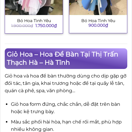
Bó Hoa Tình Yêu
Bó Hoa Tình Yêu
Giá
Giá
900.000
₫
1.900.000
₫
1.750.000
₫
gốc
hiện
là:
tại
1.900.000₫.
là:
1.750.000₫.
Giỏ Hoa – Hoa Để Bàn Tại Thị Trấn
Thạch Hà – Hà Tĩnh
Giỏ hoa và hoa để bàn thường dùng cho dịp gặp gỡ
đối tác, tân gia, khai trương hoặc để tại quầy lễ tân,
quán cà phê, spa, văn phòng…
Giỏ hoa form đứng, chắc chắn, dễ đặt trên bàn
hoặc kệ trưng bày.
Màu sắc phối hài hòa, hạn chế rối mắt, phù hợp
nhiều không gian.