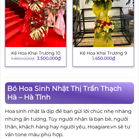
Kệ Hoa Khai Trương 10
Kệ Hoa Khai Trương 9
Giá
Giá
3.850.000
₫
3.500.000
₫
1.450.000
₫
gốc
hiện
là:
tại
3.850.000₫.
là:
3.500.000₫.
Bó Hoa Sinh Nhật Thị Trấn Thạch
Hà – Hà Tĩnh
Hoa sinh nhật là dịp để bạn gửi lời chúc nhẹ nhàng
nhưng ấn tượng. Tùy người nhận là bạn bè, người
thân, khách hàng hay người yêu, Hoagiare.vn sẽ tư
vấn tone màu phù hợp.