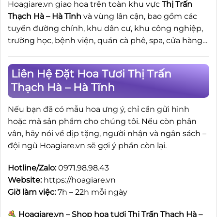
Hoagiare.vn giao hoa trên toàn khu vực
Thị Trấn
Thạch Hà – Hà Tĩnh
và vùng lân cận, bao gồm các
tuyến đường chính, khu dân cư, khu công nghiệp,
trường học, bệnh viện, quán cà phê, spa, cửa hàng…
Liên Hệ Đặt Hoa Tươi Thị Trấn
Thạch Hà – Hà Tĩnh
Nếu bạn đã có mẫu hoa ưng ý, chỉ cần gửi hình
hoặc mã sản phẩm cho chúng tôi. Nếu còn phân
vân, hãy nói về dịp tặng, người nhận và ngân sách –
đội ngũ Hoagiare.vn sẽ gợi ý phần còn lại.
Hotline/Zalo:
0971.98.98.43
Website:
https://hoagiare.vn
Giờ làm việc:
7h – 22h mỗi ngày
Hoagiare.vn – Shop hoa tươi Thị Trấn Thạch Hà –