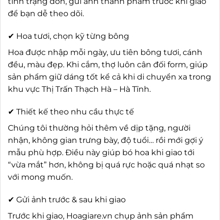
tình trạng đơn, gửi ảnh thành phẩm trước khi giao
để bạn dễ theo dõi.
✔ Hoa tươi, chọn kỹ từng bông
Hoa được nhập mỗi ngày, ưu tiên bông tươi, cánh
đều, màu đẹp. Khi cắm, thợ luôn cân đối form, giúp
sản phẩm giữ dáng tốt kể cả khi di chuyển xa trong
khu vực Thị Trấn Thạch Hà – Hà Tĩnh.
✔ Thiết kế theo nhu cầu thực tế
Chúng tôi thường hỏi thêm về dịp tặng, người
nhận, không gian trưng bày, độ tuổi… rồi mới gợi ý
mẫu phù hợp. Điều này giúp bó hoa khi giao tới
“vừa mắt” hơn, không bị quá rực hoặc quá nhạt so
với mong muốn.
✔ Gửi ảnh trước & sau khi giao
Trước khi giao, Hoagiare.vn chụp ảnh sản phẩm