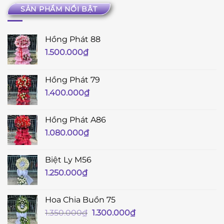
SẢN PHẨM NỔI BẬT
Hồng Phát 88
1.500.000
₫
Hồng Phát 79
1.400.000
₫
Hồng Phát A86
1.080.000
₫
Biệt Ly M56
1.250.000
₫
Hoa Chia Buồn 75
Giá
Giá
1.350.000
₫
1.300.000
₫
gốc
hiện