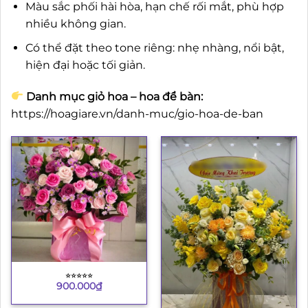
Màu sắc phối hài hòa, hạn chế rối mắt, phù hợp
nhiều không gian.
Có thể đặt theo tone riêng: nhẹ nhàng, nổi bật,
hiện đại hoặc tối giản.
Danh mục giỏ hoa – hoa để bàn:
https://hoagiare.vn/danh-muc/gio-hoa-de-ban
⭐︎⭐︎⭐︎⭐︎⭐︎
900.000
₫