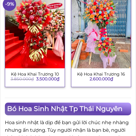
-9%
Kệ Hoa Khai Trương 10
Kệ Hoa Khai Trương 16
Giá
Giá
3.850.000
₫
3.500.000
₫
2.600.000
₫
gốc
hiện
là:
tại
3.850.000₫.
là:
3.500.000₫.
Bó Hoa Sinh Nhật Tp Thái Nguyên
Hoa sinh nhật là dịp để bạn gửi lời chúc nhẹ nhàng
nhưng ấn tượng. Tùy người nhận là bạn bè, người