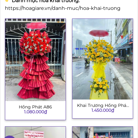
Danh mục hoa khai trương:
https://hoagiare.vn/danh-muc/hoa-khai-truong
Khai Trương Hồng Phát
Hồng Phát A86
1.450.000
₫
003
1.080.000
₫