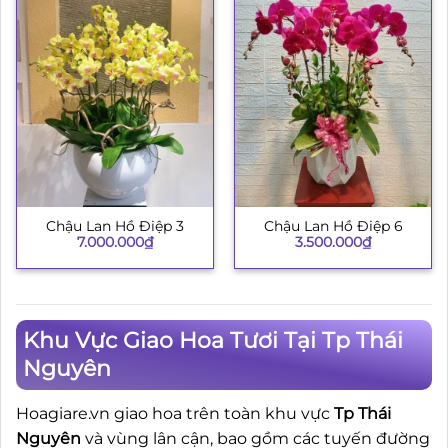
Chậu Lan Hồ Điệp 3
Chậu Lan Hồ Điệp 6
7.000.000
₫
3.500.000
₫
Khu Vực Giao Hoa Tươi Tại Tp Thái
Nguyên
Hoagiare.vn giao hoa trên toàn khu vực
Tp Thái
Nguyên
và vùng lân cận, bao gồm các tuyến đường