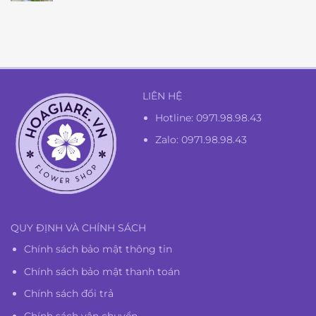
là:
tại
1.350.000₫.
là:
1.300.000₫.
LIÊN HỆ
Hotline:
0971.98.98.43
Zalo: 0971.98.98.43
QUY ĐỊNH VÀ CHÍNH SÁCH
Chính sách bảo mật thông tin
Chính sách bảo mật thanh toán
Chính sách đổi trả