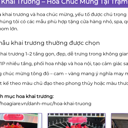
Khai Trương – Hoa Chúc Mừng Tại Trạm 
a khai trương và hoa chúc mừng, yếu tố được chú trọng là
Chúng tôi có các mẫu phù hợp tặng cửa hàng nhỏ, spa, 
om lớn.
mẫu khai trương thường được chọn
hai trương 1–2 tầng gọn, đẹp, dễ trưng trong không gia
IP nhiều tầng, phối hoa nhập và hoa nội, tạo cảm giác s
g chúc mừng tông đỏ – cam – vàng mang ý nghĩa may mắ
ết kế theo màu chủ đạo theo phong thủy hoặc màu thươ
 mục hoa khai trương:
//hoagiare.vn/danh-muc/hoa-khai-truong