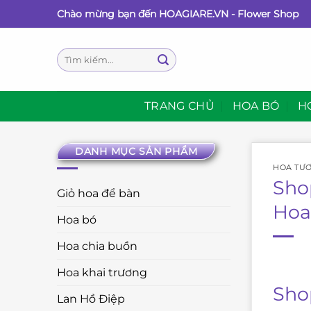
Bỏ
Chào mừng bạn đến HOAGIARE.VN - Flower Shop
qua
nội
Tìm
dung
kiếm:
TRANG CHỦ
HOA BÓ
H
DANH MỤC SẢN PHẨM
HOA TƯƠ
Sho
Giỏ hoa để bàn
Hoa
Hoa bó
Hoa chia buồn
Hoa khai trương
Sho
Lan Hồ Điệp