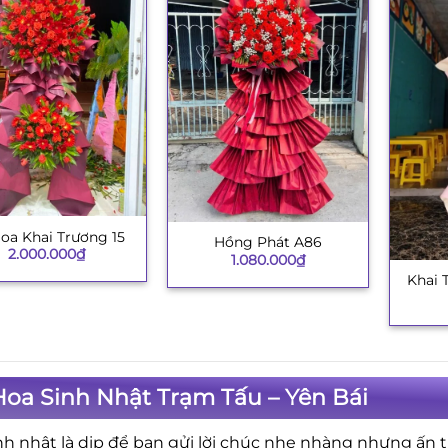
oa Khai Trương 15
Hồng Phát A86
+
2.000.000
₫
1.080.000
₫
Khai 
+
oa Sinh Nhật Trạm Tấu – Yên Bái
nh nhật là dịp để bạn gửi lời chúc nhẹ nhàng nhưng ấn 