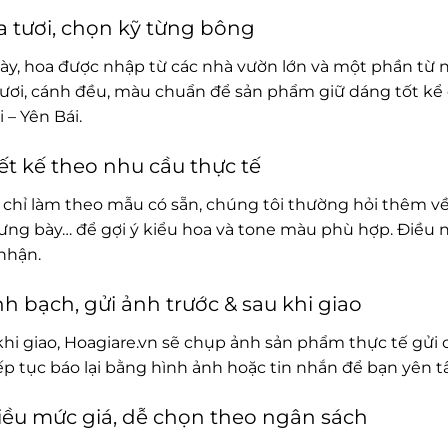
 tươi, chọn kỹ từng bông
ày, hoa được nhập từ các nhà vườn lớn và một phần từ 
ươi, cánh đều, màu chuẩn để sản phẩm giữ dáng tốt kể c
 – Yên Bái.
ết kế theo nhu cầu thực tế
chỉ làm theo mẫu có sẵn, chúng tôi thường hỏi thêm về
rưng bày… để gợi ý kiểu hoa và tone màu phù hợp. Điều 
nhận.
h bạch, gửi ảnh trước & sau khi giao
khi giao, Hoagiare.vn sẽ chụp ảnh sản phẩm thực tế gửi 
iếp tục báo lại bằng hình ảnh hoặc tin nhắn để bạn yên 
ều mức giá, dễ chọn theo ngân sách