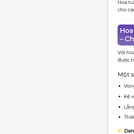
Hoa tư
cho cá
Hoa 
– C
Với ho
được t
Một s
Vòng
Kệ v
Lẵng
Thiế
Danh