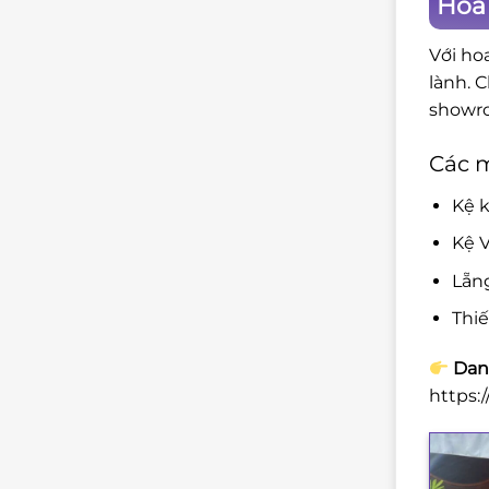
Hoa 
Với ho
lành. 
showro
Các 
Kệ k
Kệ V
Lẵn
Thi
Danh
https: