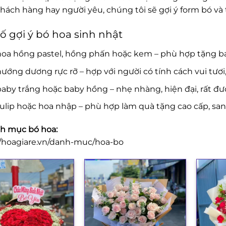
khách hàng hay người yêu, chúng tôi sẽ gợi ý form bó v
ố gợi ý bó hoa sinh nhật
hoa hồng pastel, hồng phấn hoặc kem – phù hợp tặng b
ướng dương rực rỡ – hợp với người có tính cách vui tươi
aby trắng hoặc baby hồng – nhẹ nhàng, hiện đại, rất đượ
ulip hoặc hoa nhập – phù hợp làm quà tặng cao cấp, san
h mục bó hoa:
//hoagiare.vn/danh-muc/hoa-bo