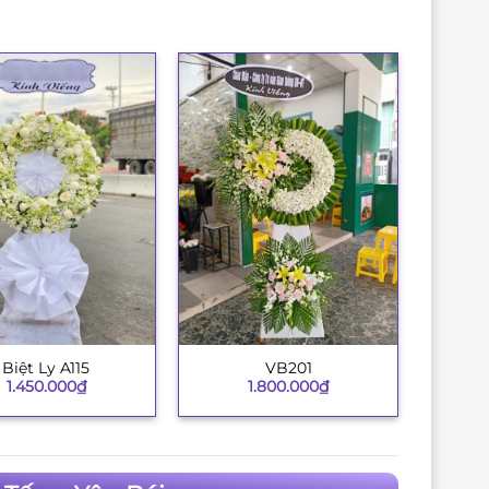
Biệt Ly A115
VB201
+
1.450.000
₫
1.800.000
₫