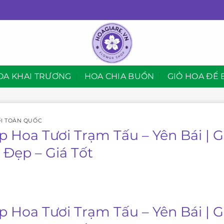
OA KHAI TRƯƠNG
HOA CHIA BUỒN
GIỎ HOA ĐỂ 
I TOÀN QUỐC
p Hoa Tươi Trạm Tấu – Yên Bái | 
 Đẹp – Giá Tốt
p Hoa Tươi Trạm Tấu – Yên Bái | 