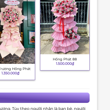
Hồng Phát 88
+
1.500.000
₫
Trương Hồng Phát
1.350.000
₫
tượng. Tùy theo người nhận là bạn bè, người