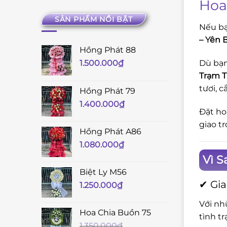
Hoa
SẢN PHẨM NỔI BẬT
Nếu bạ
– Yên 
Hồng Phát 88
Dù bạn
1.500.000
₫
Trạm T
tươi, 
Hồng Phát 79
1.400.000
₫
Đặt ho
giao t
Hồng Phát A86
1.080.000
₫
Vì S
Biệt Ly M56
✔ Gia
1.250.000
₫
Với nh
Hoa Chia Buồn 75
tình t
1.350.000
₫