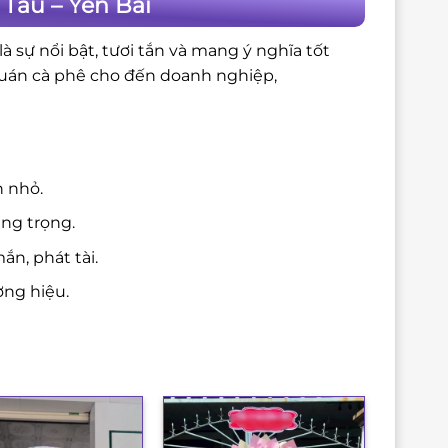
Tấu – Yên Bái
 sự nổi bật, tươi tắn và mang ý nghĩa tốt
quán cà phê cho đến doanh nghiệp,
n nhỏ.
ang trọng.
n, phát tài.
ng hiệu.