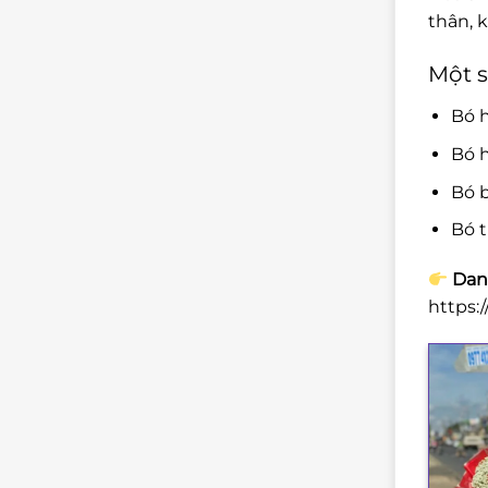
thân, 
Một s
Bó 
Bó h
Bó b
Bó t
Dan
https: