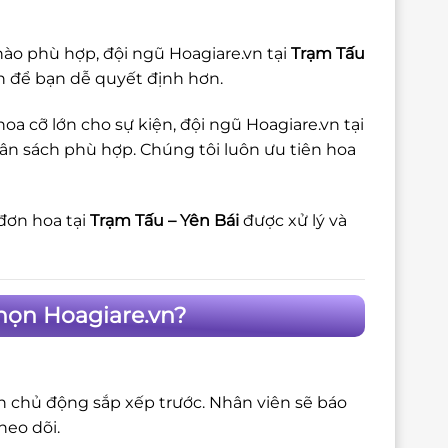
ào phù hợp, đội ngũ Hoagiare.vn tại
Trạm Tấu
ch để bạn dễ quyết định hơn.
a cỡ lớn cho sự kiện, đội ngũ Hoagiare.vn tại
gân sách phù hợp. Chúng tôi luôn ưu tiên hoa
đơn hoa tại
Trạm Tấu – Yên Bái
được xử lý và
họn Hoagiare.vn?
ôn chủ động sắp xếp trước. Nhân viên sẽ báo
heo dõi.