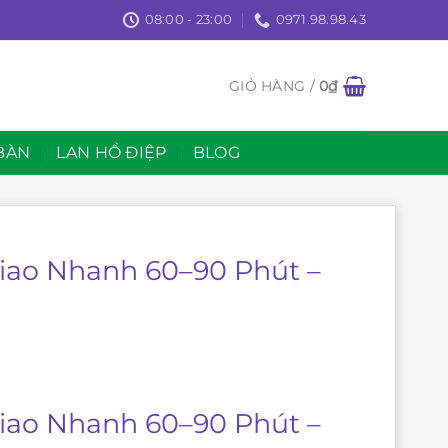
08:00 - 23:00
0971.98.98.43
GIỎ HÀNG /
0
₫
BÀN
LAN HỒ ĐIỆP
BLOG
Giao Nhanh 60–90 Phút –
Giao Nhanh 60–90 Phút –