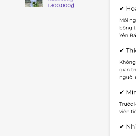
Giá
Giá
1.300.000
₫
✔ Hoa
gốc
hiện
là:
tại
Mỗi ng
1.350.000₫.
là:
bông t
1.300.000₫.
Yên Bái
✔ Thi
Không 
gian t
người 
✔ Min
Trước 
viên t
✔ Nhi