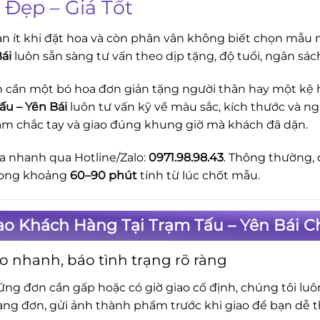
 Đẹp – Giá Tốt
n ít khi đặt hoa và còn phân vân không biết chọn mẫu n
Bái
luôn sẵn sàng tư vấn theo dịp tặng, độ tuổi, ngân sá
 cần một bó hoa đơn giản tặng người thân hay một kệ ho
ấu – Yên Bái
luôn tư vấn kỹ về màu sắc, kích thước và n
cắm chắc tay và giao đúng khung giờ mà khách đã dặn.
a nhanh qua Hotline/Zalo:
0971.98.98.43
. Thông thường, 
rong khoảng
60–90 phút
tính từ lúc chốt mẫu.
ao Khách Hàng Tại Trạm Tấu – Yên Bái C
o nhanh, báo tình trạng rõ ràng
ững đơn cần gấp hoặc có giờ giao cố định, chúng tôi lu
rạng đơn, gửi ảnh thành phẩm trước khi giao để bạn dễ t