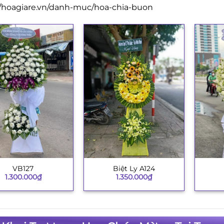
//hoagiare.vn/danh-muc/hoa-chia-buon
VB127
Biệt Ly A124
+
+
1.300.000
₫
1.350.000
₫