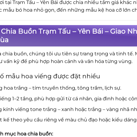
ơi tại Trạm Tấu – Yên Bái được chia nhiều tầm giá khác
c mẫu bó hoa nhỏ gọn, đến những mẫu kệ hoa cỡ lớn cho
Chia Buồn Trạm Tấu – Yên Bái – Giao N
hùa
a chia buồn, chúng tôi ưu tiên sự trang trọng và tinh tế.
ư vấn kỹ để phù hợp hoàn cảnh và văn hóa từng vùng.
ố mẫu hoa viếng được đặt nhiều
 hoa trắng – tím truyền thống, tông trầm, lịch sự.
iếng 1–2 tầng, phù hợp gửi từ cá nhân, gia đình hoặc côn
 kính viếng tone trắng – xanh hoặc trắng – vàng nhã nh
t kế theo yêu cầu riêng về màu chủ đạo hoặc kiểu dáng
 mục hoa chia buồn: