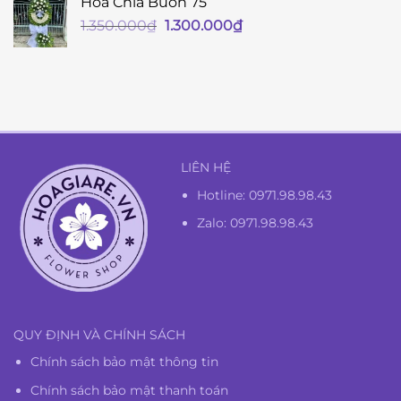
Hoa Chia Buồn 75
Giá
Giá
1.350.000
₫
1.300.000
₫
gốc
hiện
là:
tại
1.350.000₫.
là:
1.300.000₫.
LIÊN HỆ
Hotline:
0971.98.98.43
Zalo: 0971.98.98.43
QUY ĐỊNH VÀ CHÍNH SÁCH
Chính sách bảo mật thông tin
Chính sách bảo mật thanh toán