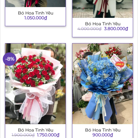
Bó Hoa Tình Yêu
1.050.000
₫
Bó Hoa Tình Yêu
Giá
Giá
4.000.000
₫
3.800.000
₫
gốc
hiện
là:
tại
4.000.000₫.
là:
3.80
-8%
Bó Hoa Tình Yêu
Bó Hoa Tình Yêu
Giá
Giá
900.000
₫
1.900.000
₫
1.750.000
₫