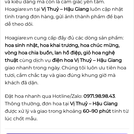
và kiểu dáng mà còn là cảm giác yên tâm.
Hoagiare.vn tại
Vị Thuỷ – Hậu Giang
luôn cập nhật
tình trạng đơn hàng, gửi ảnh thành phẩm để bạn
dễ theo dõi.
Hoagiare.vn cung cấp đầy đủ các dòng sản phẩm:
hoa sinh nhật, hoa khai trương, hoa chúc mừng,
vòng hoa chia buồn, lan hồ điệp, giỏ hoa nghệ
thuật
cùng dịch vụ
điện hoa Vị Thuỷ – Hậu Giang
giao nhanh trong ngày. Chúng tôi luôn ưu tiên hoa
tươi, cắm chắc tay và giao đúng khung giờ mà
khách đã dặn.
Đặt hoa nhanh qua Hotline/Zalo:
0971.98.98.43
.
Thông thường, đơn hoa tại
Vị Thuỷ – Hậu Giang
được xử lý và giao trong khoảng
60–90 phút
tính từ
lúc chốt mẫu.