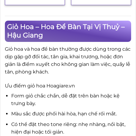
gốc
hiện
là:
tại
1.900.000₫.
là:
1.750.000₫.
Giỏ Hoa – Hoa Để Bàn Tại Vị Thuỷ –
Hậu Giang
Giỏ hoa và hoa để bàn thường được dùng trong các
dịp gặp gỡ đối tác, tân gia, khai trương, hoặc đơn
giản là điểm xuyết cho không gian làm việc, quầy lễ
tân, phòng khách.
Ưu điểm giỏ hoa Hoagiare.vn
Form giỏ chắc chắn, dễ đặt trên bàn hoặc kệ
trưng bày.
Màu sắc được phối hài hòa, hạn chế rối mắt.
Có thể đặt theo tone riêng: nhẹ nhàng, nổi bật,
hiện đại hoặc tối giản.