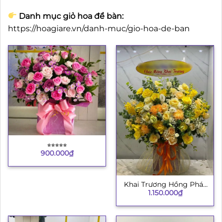
Danh mục giỏ hoa để bàn:
https://hoagiare.vn/danh-muc/gio-hoa-de-ban
⭐︎⭐︎⭐︎⭐︎⭐︎
900.000
₫
Khai Trương Hồng Phát
1.150.000
₫
8