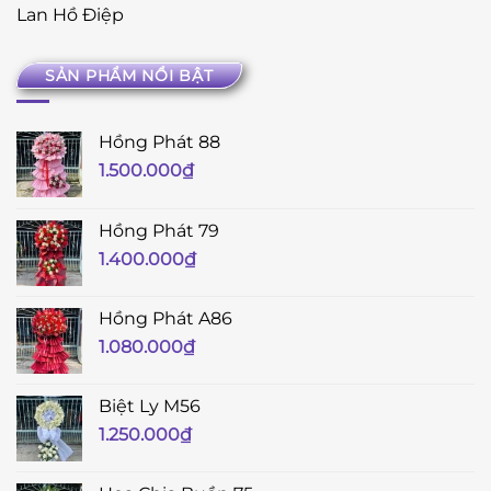
Lan Hồ Điệp
SẢN PHẨM NỔI BẬT
Hồng Phát 88
1.500.000
₫
Hồng Phát 79
1.400.000
₫
Hồng Phát A86
1.080.000
₫
Biệt Ly M56
1.250.000
₫