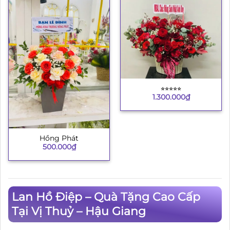
⭐︎⭐︎⭐︎⭐︎⭐︎
1.300.000
₫
Hồng Phát
500.000
₫
Lan Hồ Điệp – Quà Tặng Cao Cấp
Tại Vị Thuỷ – Hậu Giang