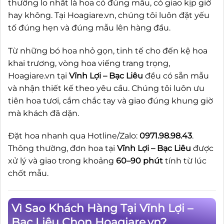
thường lo nhất là hoa có đúng mẫu, có giao kịp giờ
hay không. Tại Hoagiare.vn, chúng tôi luôn đặt yếu
tố đúng hẹn và đúng mẫu lên hàng đầu.
Từ những bó hoa nhỏ gọn, tinh tế cho đến kệ hoa
khai trương, vòng hoa viếng trang trọng,
Hoagiare.vn tại
Vĩnh Lợi – Bạc Liêu
đều có sẵn mẫu
và nhận thiết kế theo yêu cầu. Chúng tôi luôn ưu
tiên hoa tươi, cắm chắc tay và giao đúng khung giờ
mà khách đã dặn.
Đặt hoa nhanh qua Hotline/Zalo:
0971.98.98.43
.
Thông thường, đơn hoa tại
Vĩnh Lợi – Bạc Liêu
được
xử lý và giao trong khoảng
60–90 phút
tính từ lúc
chốt mẫu.
Vì Sao Khách Hàng Tại Vĩnh Lợi –
Bạc Liêu Chọn Hoagiare.vn?