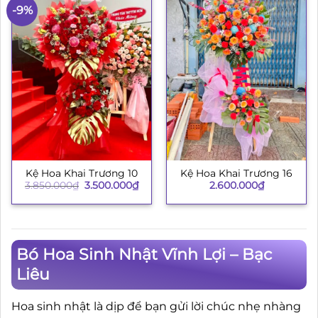
-9%
Kệ Hoa Khai Trương 10
Kệ Hoa Khai Trương 16
Giá
Giá
3.850.000
₫
3.500.000
₫
2.600.000
₫
gốc
hiện
là:
tại
3.850.000₫.
là:
3.500.000₫.
Bó Hoa Sinh Nhật Vĩnh Lợi – Bạc
Liêu
Hoa sinh nhật là dịp để bạn gửi lời chúc nhẹ nhàng