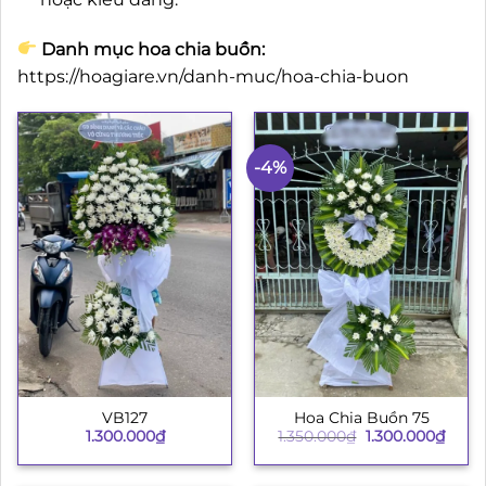
Danh mục hoa chia buồn:
https://hoagiare.vn/danh-muc/hoa-chia-buon
-4%
VB127
Hoa Chia Buồn 75
Giá
Giá
1.300.000
₫
1.350.000
₫
1.300.000
₫
gốc
hiện
là:
tại
1.350.000₫.
là: