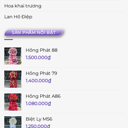
Hoa khai trương
Lan Hồ Điệp
SẢN PHẨM NỔI BẬT
Hồng Phát 88
1.500.000
₫
Hồng Phát 79
1.400.000
₫
Hồng Phát A86
1.080.000
₫
Biệt Ly M56
1.250.000
₫