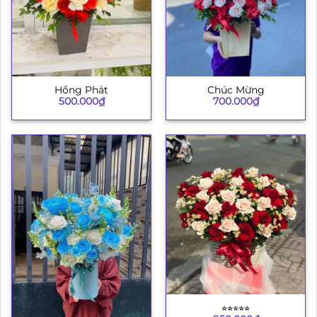
Hồng Phát
Chúc Mừng
500.000
₫
700.000
₫
⭐︎⭐︎⭐︎⭐︎⭐︎