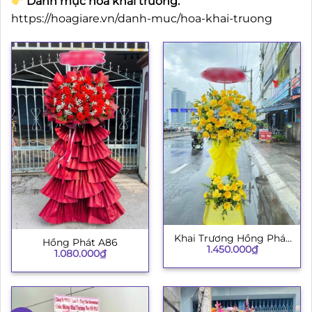
Danh mục hoa khai trương:
https://hoagiare.vn/danh-muc/hoa-khai-truong
Khai Trương Hồng Phát
Hồng Phát A86
1.450.000
₫
003
1.080.000
₫