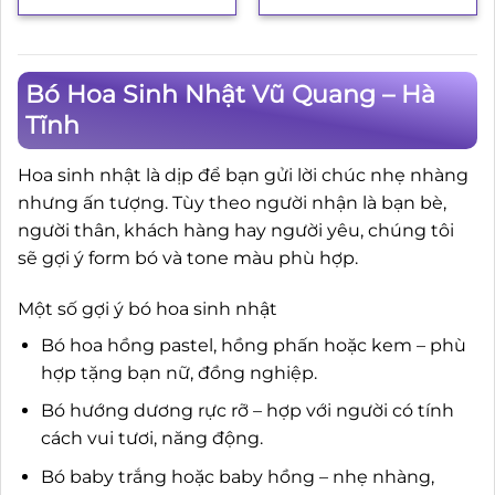
là:
tại
3.850.000₫.
là:
3.500.000₫.
Bó Hoa Sinh Nhật Vũ Quang – Hà
Tĩnh
Hoa sinh nhật là dịp để bạn gửi lời chúc nhẹ nhàng
nhưng ấn tượng. Tùy theo người nhận là bạn bè,
người thân, khách hàng hay người yêu, chúng tôi
sẽ gợi ý form bó và tone màu phù hợp.
Một số gợi ý bó hoa sinh nhật
Bó hoa hồng pastel, hồng phấn hoặc kem – phù
hợp tặng bạn nữ, đồng nghiệp.
Bó hướng dương rực rỡ – hợp với người có tính
cách vui tươi, năng động.
Bó baby trắng hoặc baby hồng – nhẹ nhàng,