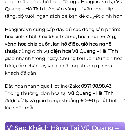
chọn mẫu nào phù hợp, đội ngũ Hoagiare.vn tại
Vũ
Quang – Hà Tĩnh
luôn sẵn sàng tư vấn theo dịp
tặng, độ tuổi, ngân sách để bạn dễ quyết định hơn.
Hoagiare.vn cung cấp đầy đủ các dòng sản phẩm:
hoa sinh nhật, hoa khai trương, hoa chúc mừng,
vòng hoa chia buồn, lan hồ điệp, giỏ hoa nghệ
thuật
cùng dịch vụ
điện hoa Vũ Quang – Hà Tĩnh
giao nhanh trong ngày. Chúng tôi luôn ưu tiên hoa
tươi, cắm chắc tay và giao đúng khung giờ mà
khách đã dặn.
Đặt hoa nhanh qua Hotline/Zalo:
0971.98.98.43
.
Thông thường, đơn hoa tại
Vũ Quang – Hà Tĩnh
được xử lý và giao trong khoảng
60–90 phút
tính từ
lúc chốt mẫu.
Vì Sao Khách Hàng Tại Vũ Quang –