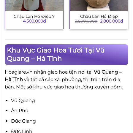
Chậu Lan Hồ Điệp
Chậu Lan Hồ Điệp 7
Giá
Giá
3.500.000
₫
2.800.000
₫
4.500.000
₫
gốc
hiện
là:
tại
3.500.000₫.
là:
2.80
Khu Vực Giao Hoa Tươi Tại Vũ
Quang – Hà Tĩnh
Hoagiare.vn nhận giao hoa tận nơi tại
Vũ Quang –
Hà Tĩnh
và tất cả các xã, phường, thị trấn trên địa
bàn. Một số khu vực giao hoa thường xuyên gồm:
Vũ Quang
Ân Phú
Đức Giang
Đức Lĩnh