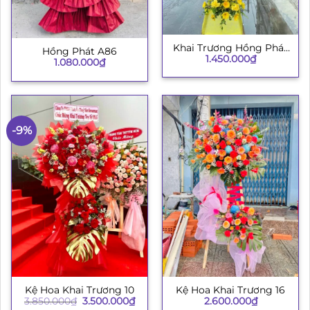
Khai Trương Hồng Phát
Hồng Phát A86
1.450.000
₫
003
1.080.000
₫
-9%
Kệ Hoa Khai Trương 10
Kệ Hoa Khai Trương 16
Giá
Giá
3.850.000
₫
3.500.000
₫
2.600.000
₫
gốc
hiện