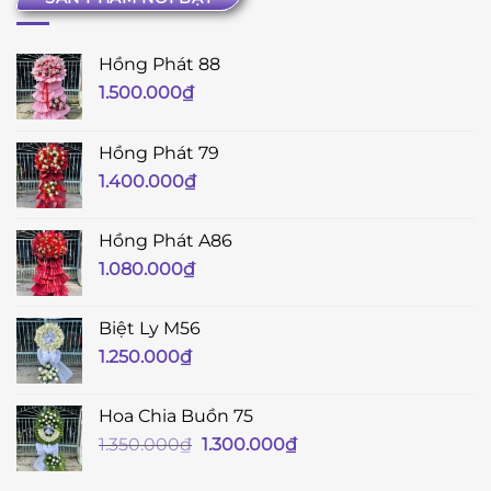
Hồng Phát 88
1.500.000
₫
Hồng Phát 79
1.400.000
₫
Hồng Phát A86
1.080.000
₫
Biệt Ly M56
1.250.000
₫
Hoa Chia Buồn 75
Giá
Giá
1.350.000
₫
1.300.000
₫
gốc
hiện
là:
tại