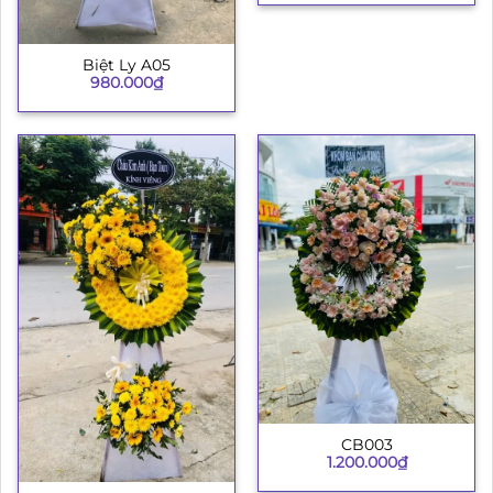
Biệt Ly A05
980.000
₫
CB003
1.200.000
₫