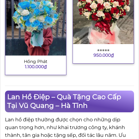
⭐︎⭐︎⭐︎⭐︎⭐︎
950.000
₫
Hồng Phát
1.100.000
₫
Lan Hồ Điệp – Quà Tặng Cao Cấp
Tại Vũ Quang – Hà Tĩnh
Lan hồ điệp thường được chọn cho những dịp
quan trọng hơn, như khai trương công ty, khánh
thành, tân gia hoặc tặng sếp, đối tác lâu năm. Ưu