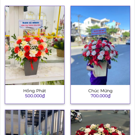
Hồng Phát
Chúc Mừng
500.000
₫
700.000
₫