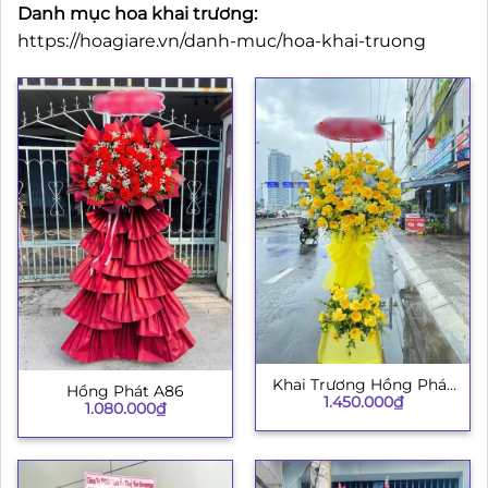
Danh mục hoa khai trương:
https://hoagiare.vn/danh-muc/hoa-khai-truong
Khai Trương Hồng Phát
Hồng Phát A86
1.450.000
₫
003
1.080.000
₫