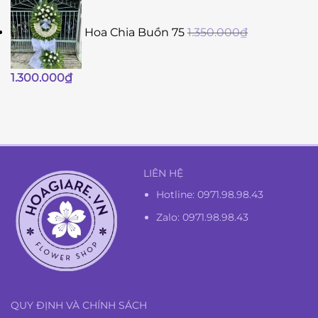
Hoa Chia Buồn 75
1.350.000
₫
Giá
Giá
1.300.000
₫
gốc
hiện
là:
tại
1.350.000₫.
là:
1.300.000₫.
LIÊN HỆ
Hotline:
0971.98.98.43
Zalo: 0971.98.98.43
QUY ĐỊNH VÀ CHÍNH SÁCH