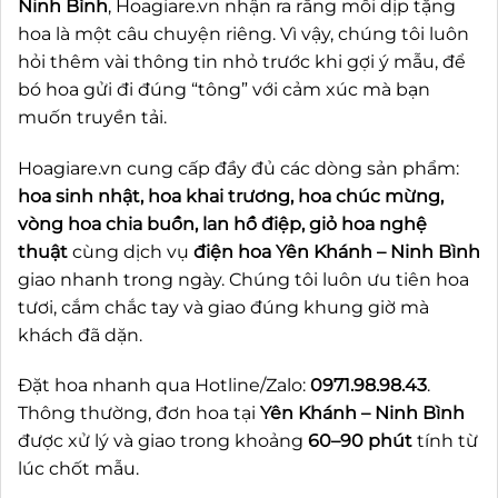
Ninh Bình
, Hoagiare.vn nhận ra rằng mỗi dịp tặng
hoa là một câu chuyện riêng. Vì vậy, chúng tôi luôn
hỏi thêm vài thông tin nhỏ trước khi gợi ý mẫu, để
bó hoa gửi đi đúng “tông” với cảm xúc mà bạn
muốn truyền tải.
Hoagiare.vn cung cấp đầy đủ các dòng sản phẩm:
hoa sinh nhật, hoa khai trương, hoa chúc mừng,
vòng hoa chia buồn, lan hồ điệp, giỏ hoa nghệ
thuật
cùng dịch vụ
điện hoa Yên Khánh – Ninh Bình
giao nhanh trong ngày. Chúng tôi luôn ưu tiên hoa
tươi, cắm chắc tay và giao đúng khung giờ mà
khách đã dặn.
Đặt hoa nhanh qua Hotline/Zalo:
0971.98.98.43
.
Thông thường, đơn hoa tại
Yên Khánh – Ninh Bình
được xử lý và giao trong khoảng
60–90 phút
tính từ
lúc chốt mẫu.