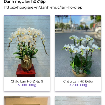
Danh mục lan hồ điệp:
https://hoagiare.vn/danh-muc/lan-ho-diep
Chậu Lan Hồ Điệp 9
Chậu Lan Hồ Điệp
5.000.000
₫
3.700.000
₫