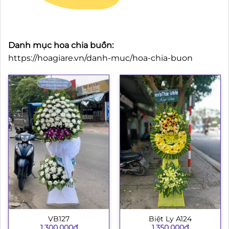
Danh mục hoa chia buồn:
https://hoagiare.vn/danh-muc/hoa-chia-buon
VB127
Biệt Ly A124
1.300.000
₫
1.350.000
₫