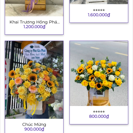
⭐︎⭐︎⭐︎⭐︎⭐︎
1.600.000
₫
Khai Trương Hồng Phát
1.200.000
₫
4
⭐︎⭐︎⭐︎⭐︎⭐︎
800.000
₫
Chúc Mừng
900.000
₫