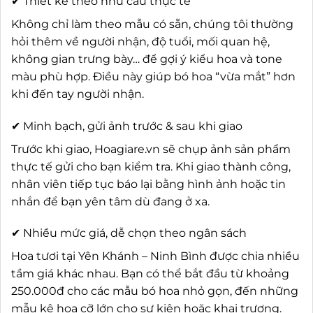
✔ Thiết kế theo nhu cầu thực tế
Không chỉ làm theo mẫu có sẵn, chúng tôi thường
hỏi thêm về người nhận, độ tuổi, mối quan hệ,
không gian trưng bày… để gợi ý kiểu hoa và tone
màu phù hợp. Điều này giúp bó hoa “vừa mắt” hơn
khi đến tay người nhận.
✔ Minh bạch, gửi ảnh trước & sau khi giao
Trước khi giao, Hoagiare.vn sẽ chụp ảnh sản phẩm
thực tế gửi cho bạn kiểm tra. Khi giao thành công,
nhân viên tiếp tục báo lại bằng hình ảnh hoặc tin
nhắn để bạn yên tâm dù đang ở xa.
✔ Nhiều mức giá, dễ chọn theo ngân sách
Hoa tươi tại Yên Khánh – Ninh Bình được chia nhiều
tầm giá khác nhau. Bạn có thể bắt đầu từ khoảng
250.000đ cho các mẫu bó hoa nhỏ gọn, đến những
mẫu kệ hoa cỡ lớn cho sự kiện hoặc khai trương.