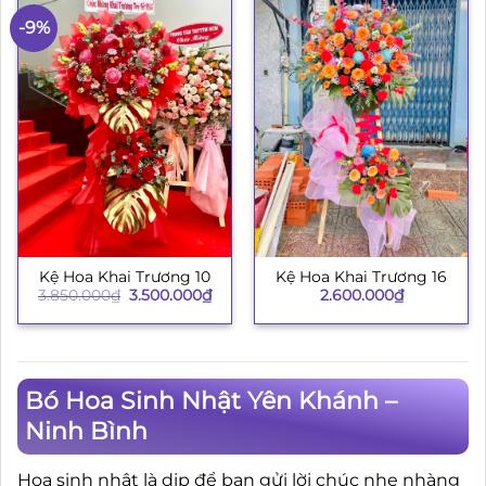
-9%
Kệ Hoa Khai Trương 10
Kệ Hoa Khai Trương 16
Giá
Giá
3.850.000
₫
3.500.000
₫
2.600.000
₫
gốc
hiện
là:
tại
3.850.000₫.
là:
3.500.000₫.
Bó Hoa Sinh Nhật Yên Khánh –
Ninh Bình
Hoa sinh nhật là dịp để bạn gửi lời chúc nhẹ nhàng