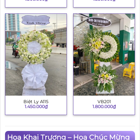
Biệt Ly A115
VB201
1.450.000
₫
1.800.000
₫
Hoa Khai Trương – Hoa Chúc Mừng