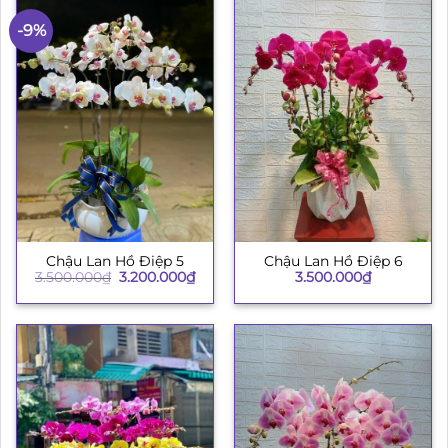
-9%
Chậu Lan Hồ Điệp 5
Chậu Lan Hồ Điệp 6
Giá
Giá
3.500.000
₫
3.200.000
₫
3.500.000
₫
gốc
hiện
là:
tại
3.500.000₫.
là:
3.200.000₫.