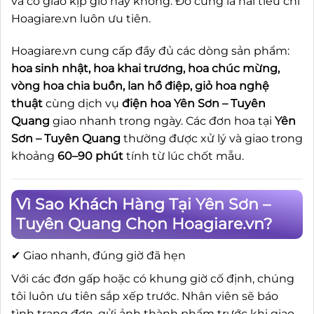
và có giao kịp giờ hay không. Đó cũng là hai tiêu chí
Hoagiare.vn luôn ưu tiên.
Hoagiare.vn cung cấp đầy đủ các dòng sản phẩm:
hoa sinh nhật, hoa khai trương, hoa chúc mừng,
vòng hoa chia buồn, lan hồ điệp, giỏ hoa nghệ
thuật
cùng dịch vụ
điện hoa Yên Sơn – Tuyên
Quang
giao nhanh trong ngày. Các đơn hoa tại
Yên
Sơn – Tuyên Quang
thường được xử lý và giao trong
khoảng
60–90 phút
tính từ lúc chốt mẫu.
Vì Sao Khách Hàng Tại Yên Sơn –
Tuyên Quang Chọn Hoagiare.vn?
✔ Giao nhanh, đúng giờ đã hẹn
Với các đơn gấp hoặc có khung giờ cố định, chúng
tôi luôn ưu tiên sắp xếp trước. Nhân viên sẽ báo
tình trạng đơn, gửi ảnh thành phẩm trước khi giao