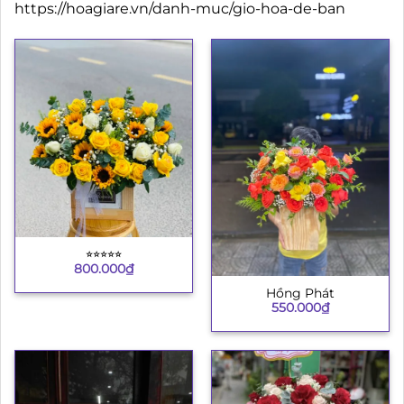
https://hoagiare.vn/danh-muc/gio-hoa-de-ban
⭐︎⭐︎⭐︎⭐︎⭐︎
800.000
₫
Hồng Phát
550.000
₫