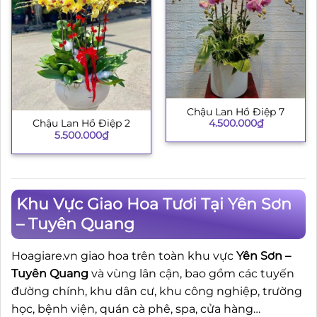
Chậu Lan Hồ Điệp 7
4.500.000
₫
Chậu Lan Hồ Điệp 2
5.500.000
₫
Khu Vực Giao Hoa Tươi Tại Yên Sơn
– Tuyên Quang
Hoagiare.vn giao hoa trên toàn khu vực
Yên Sơn –
Tuyên Quang
và vùng lân cận, bao gồm các tuyến
đường chính, khu dân cư, khu công nghiệp, trường
học, bệnh viện, quán cà phê, spa, cửa hàng…