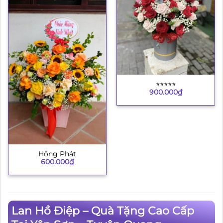
⭐︎⭐︎⭐︎⭐︎⭐︎
900.000
₫
Hồng Phát
600.000
₫
Lan Hồ Điệp – Quà Tặng Cao Cấp