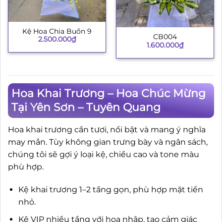
Kệ Hoa Chia Buồn 9
CB004
2.500.000
₫
1.600.000
₫
Hoa Khai Trương – Hoa Chúc Mừng
Tại Yên Sơn – Tuyên Quang
Hoa khai trương cần tươi, nổi bật và mang ý nghĩa
may mắn. Tùy không gian trưng bày và ngân sách,
chúng tôi sẽ gợi ý loại kệ, chiều cao và tone màu
phù hợp.
Kệ khai trương 1–2 tầng gọn, phù hợp mặt tiền
nhỏ.
Kệ VIP nhiều tầng với hoa nhập, tạo cảm giác