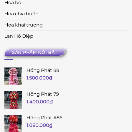
Hoa bó
Hoa chia buồn
Hoa khai trương
Lan Hồ Điệp
SẢN PHẨM NỔI BẬT
Hồng Phát 88
1.500.000
₫
Hồng Phát 79
1.400.000
₫
Hồng Phát A86
1.080.000
₫