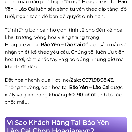
chọn mẫu nào phù hợp, đội ngũ Hoagiare.vn tại
Bảo
Yên – Lào Cai
luôn sẵn sàng tư vấn theo dịp tặng, độ
tuổi, ngân sách để bạn dễ quyết định hơn.
Từ những bó hoa nhỏ gọn, tinh tế cho đến kệ hoa
khai trương, vòng hoa viếng trang trọng,
Hoagiare.vn tại
Bảo Yên – Lào Cai
đều có sẵn mẫu và
nhận thiết kế theo yêu cầu. Chúng tôi luôn ưu tiên
hoa tươi, cắm chắc tay và giao đúng khung giờ mà
khách đã dặn.
Đặt hoa nhanh qua Hotline/Zalo:
0971.98.98.43
.
Thông thường, đơn hoa tại
Bảo Yên – Lào Cai
được
xử lý và giao trong khoảng
60–90 phút
tính từ lúc
chốt mẫu.
Vì Sao Khách Hàng Tại Bảo Yên –
Lào Cai Chọn Hoagiare.vn?