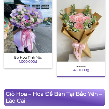
Bó Hoa Tình Yêu
1.000.000
₫
⭐︎⭐︎⭐︎⭐︎⭐︎
450.000
₫
Giỏ Hoa – Hoa Để Bàn Tại Bảo Yên –
Lào Cai