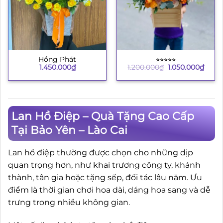
Hồng Phát
⭐︎⭐︎⭐︎⭐︎⭐︎
Giá
Giá
1.450.000
₫
1.200.000
₫
1.050.000
₫
gốc
hiện
là:
tại
1.200.000₫.
là:
1.050
Lan Hồ Điệp – Quà Tặng Cao Cấp
Tại Bảo Yên – Lào Cai
Lan hồ điệp thường được chọn cho những dịp
quan trọng hơn, như khai trương công ty, khánh
thành, tân gia hoặc tặng sếp, đối tác lâu năm. Ưu
điểm là thời gian chơi hoa dài, dáng hoa sang và dễ
trưng trong nhiều không gian.