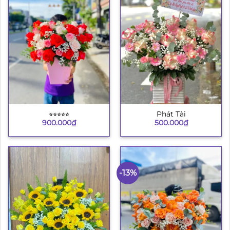
⭐︎⭐︎⭐︎⭐︎⭐︎
Phát Tài
900.000
₫
500.000
₫
-13%