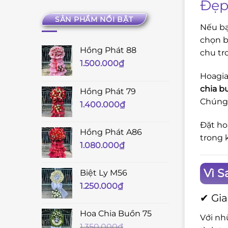
Đẹp
SẢN PHẨM NỔI BẬT
Nếu bạ
chọn b
Hồng Phát 88
chu tr
1.500.000
₫
Hoagia
chia b
Hồng Phát 79
Chúng 
1.400.000
₫
Đặt ho
Hồng Phát A86
trong
1.080.000
₫
Vì S
Biệt Ly M56
1.250.000
₫
✔ Gia
Hoa Chia Buồn 75
Với nh
1.350.000
₫