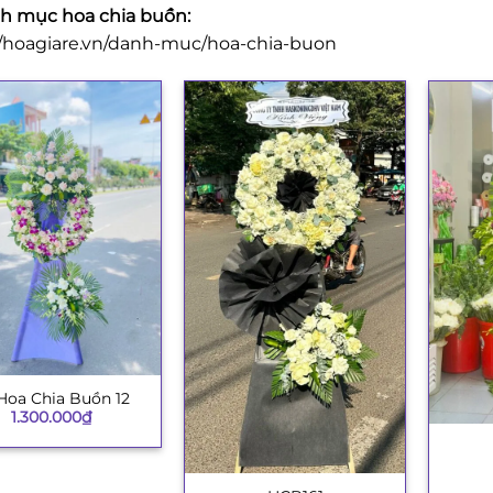
 mục hoa chia buồn:
//hoagiare.vn/danh-muc/hoa-chia-buon
Hoa Chia Buồn 12
1.300.000
₫
+