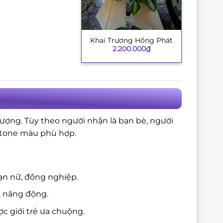
Khai Trương Hồng Phát
+
2.200.000
₫
tượng. Tùy theo người nhận là bạn bè, người
à tone màu phù hợp.
ạn nữ, đồng nghiệp.
, năng động.
c giới trẻ ưa chuộng.