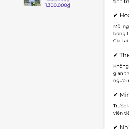
tình t
Giá
Giá
1.300.000
₫
gốc
hiện
✔ Hoa
là:
tại
1.350.000₫.
là:
Mỗi ng
1.300.000₫.
bông t
Gia Lai 
✔ Thi
Không 
gian t
người 
✔ Min
Trước 
viên t
✔ Nhi