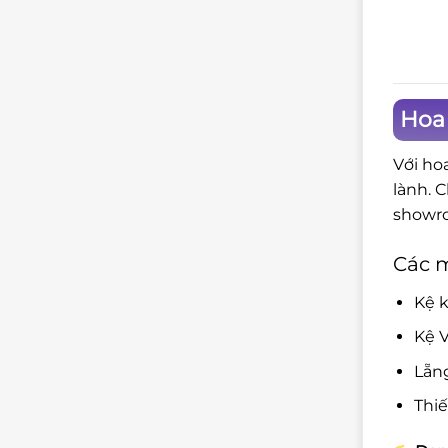
Hoa 
Với ho
lành. 
showro
Các 
Kệ k
Kệ V
Lẵn
Thi