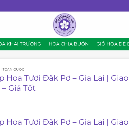
OA KHAI TRƯƠNG
HOA CHIA BUỒN
GIỎ HOA ĐỂ 
I TOÀN QUỐC
p Hoa Tươi Đăk Pơ – Gia Lai | Gi
 – Giá Tốt
p Hoa Tươi Đăk Pơ – Gia Lai | Gi