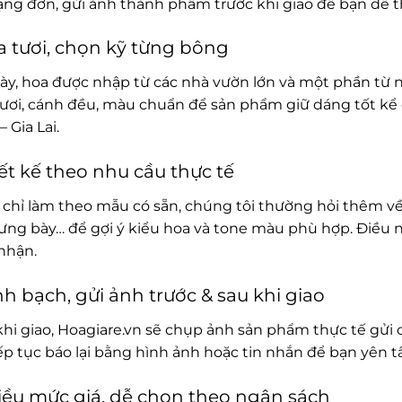
rạng đơn, gửi ảnh thành phẩm trước khi giao để bạn dễ t
 tươi, chọn kỹ từng bông
ày, hoa được nhập từ các nhà vườn lớn và một phần từ 
ươi, cánh đều, màu chuẩn để sản phẩm giữ dáng tốt kể c
– Gia Lai.
ết kế theo nhu cầu thực tế
chỉ làm theo mẫu có sẵn, chúng tôi thường hỏi thêm về
rưng bày… để gợi ý kiểu hoa và tone màu phù hợp. Điều 
nhận.
h bạch, gửi ảnh trước & sau khi giao
khi giao, Hoagiare.vn sẽ chụp ảnh sản phẩm thực tế gửi 
iếp tục báo lại bằng hình ảnh hoặc tin nhắn để bạn yên 
ều mức giá, dễ chọn theo ngân sách