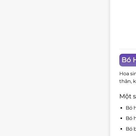
Bó H
Hoa si
thân, 
Một s
Bó 
Bó h
Bó b