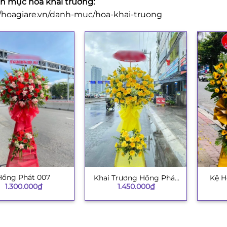
 mục hoa khai trương:
//hoagiare.vn/danh-muc/hoa-khai-truong
Hồng Phát 007
Khai Trương Hồng Phát
Kệ H
+
+
1.300.000
₫
1.450.000
₫
003