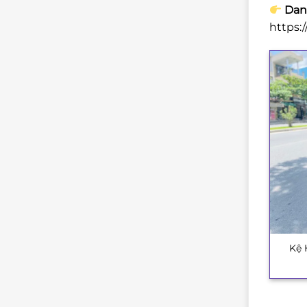
Danh
https:
Kệ 
+