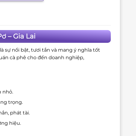
 – Gia Lai
 sự nổi bật, tươi tắn và mang ý nghĩa tốt
quán cà phê cho đến doanh nghiệp,
n nhỏ.
ang trọng.
n, phát tài.
ng hiệu.