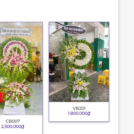
VB201
+
1.800.000
₫
CB007
2.300.000
₫