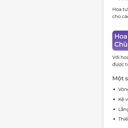
Hoa tư
cho cá
Hoa 
Chù
Với ho
được t
Một s
Vòng
Kệ v
Lẵng
Thiế