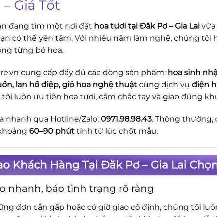
 – Giá Tốt
n đang tìm một nơi đặt
hoa tươi tại Đăk Pơ – Gia Lai
vừa 
ạn có thể yên tâm. Với nhiều năm làm nghề, chúng tôi h
ong từng bó hoa.
re.vn cung cấp đầy đủ các dòng sản phẩm:
hoa sinh nhậ
uồn, lan hồ điệp, giỏ hoa nghệ thuật
cùng dịch vụ
điện h
tôi luôn ưu tiên hoa tươi, cắm chắc tay và giao đúng k
a nhanh qua Hotline/Zalo:
0971.98.98.43
. Thông thường, 
 khoảng
60–90 phút
tính từ lúc chốt mẫu.
ao Khách Hàng Tại Đăk Pơ – Gia Lai Chọ
o nhanh, báo tình trạng rõ ràng
ững đơn cần gấp hoặc có giờ giao cố định, chúng tôi lu