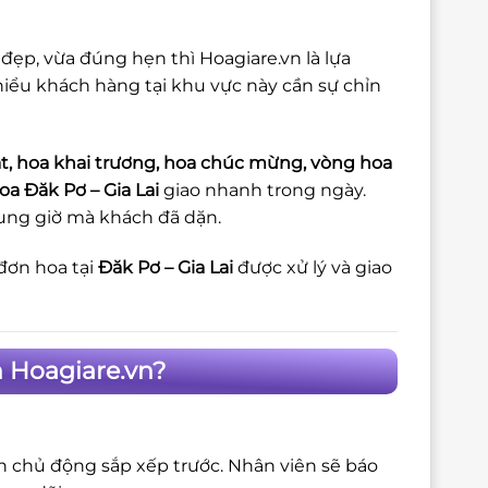
đẹp, vừa đúng hẹn thì Hoagiare.vn là lựa
iểu khách hàng tại khu vực này cần sự chỉn
t, hoa khai trương, hoa chúc mừng, vòng hoa
oa Đăk Pơ – Gia Lai
giao nhanh trong ngày.
hung giờ mà khách đã dặn.
đơn hoa tại
Đăk Pơ – Gia Lai
được xử lý và giao
n Hoagiare.vn?
ôn chủ động sắp xếp trước. Nhân viên sẽ báo