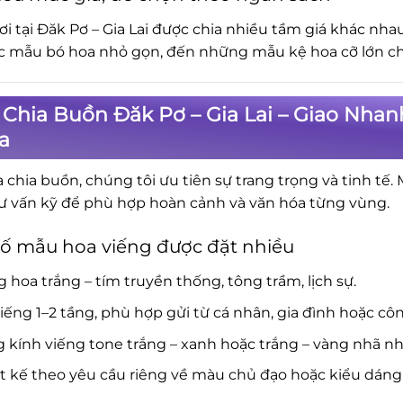
ơi tại Đăk Pơ – Gia Lai được chia nhiều tầm giá khác nh
c mẫu bó hoa nhỏ gọn, đến những mẫu kệ hoa cỡ lớn cho
Chia Buồn Đăk Pơ – Gia Lai – Giao Nhan
a
a chia buồn, chúng tôi ưu tiên sự trang trọng và tinh tế.
ư vấn kỹ để phù hợp hoàn cảnh và văn hóa từng vùng.
ố mẫu hoa viếng được đặt nhiều
 hoa trắng – tím truyền thống, tông trầm, lịch sự.
iếng 1–2 tầng, phù hợp gửi từ cá nhân, gia đình hoặc côn
 kính viếng tone trắng – xanh hoặc trắng – vàng nhã nh
t kế theo yêu cầu riêng về màu chủ đạo hoặc kiểu dáng