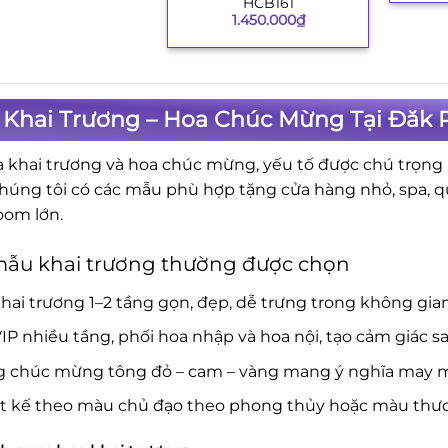
HCB161
+
1.450.000
₫
Khai Trương – Hoa Chúc Mừng Tại Đăk Pơ
a khai trương và hoa chúc mừng, yếu tố được chú trọng là
Chúng tôi có các mẫu phù hợp tặng cửa hàng nhỏ, spa, 
om lớn.
mẫu khai trương thường được chọn
hai trương 1–2 tầng gọn, đẹp, dễ trưng trong không gia
IP nhiều tầng, phối hoa nhập và hoa nội, tạo cảm giác s
g chúc mừng tông đỏ – cam – vàng mang ý nghĩa may mắ
ết kế theo màu chủ đạo theo phong thủy hoặc màu thươ