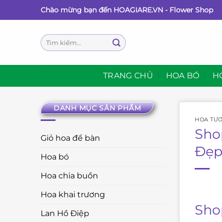
Bỏ
Chào mừng bạn đến HOAGIARE.VN - Flower Shop
qua
nội
Tìm
dung
kiếm:
TRANG CHỦ
HOA BÓ
H
DANH MỤC SẢN PHẨM
HOA TƯƠ
Sho
Giỏ hoa để bàn
Đẹp
Hoa bó
Hoa chia buồn
Hoa khai trương
Sho
Lan Hồ Điệp