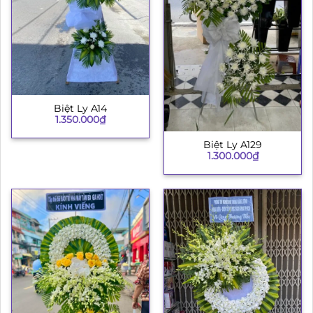
Biệt Ly A14
1.350.000
₫
Biệt Ly A129
1.300.000
₫