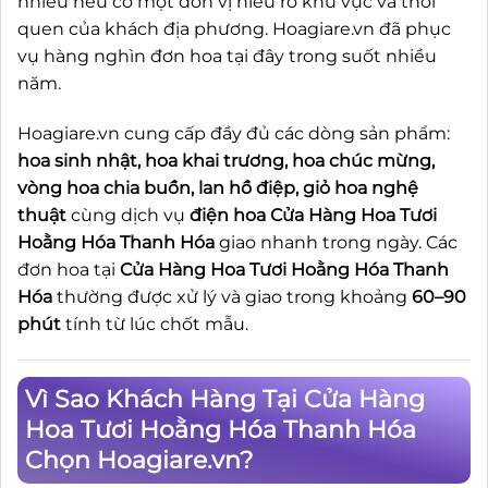
nhiều nếu có một đơn vị hiểu rõ khu vực và thói
quen của khách địa phương. Hoagiare.vn đã phục
vụ hàng nghìn đơn hoa tại đây trong suốt nhiều
năm.
Hoagiare.vn cung cấp đầy đủ các dòng sản phẩm:
hoa sinh nhật, hoa khai trương, hoa chúc mừng,
vòng hoa chia buồn, lan hồ điệp, giỏ hoa nghệ
thuật
cùng dịch vụ
điện hoa Cửa Hàng Hoa Tươi
Hoằng Hóa Thanh Hóa
giao nhanh trong ngày. Các
đơn hoa tại
Cửa Hàng Hoa Tươi Hoằng Hóa Thanh
Hóa
thường được xử lý và giao trong khoảng
60–90
phút
tính từ lúc chốt mẫu.
Vì Sao Khách Hàng Tại Cửa Hàng
Hoa Tươi Hoằng Hóa Thanh Hóa
Chọn Hoagiare.vn?