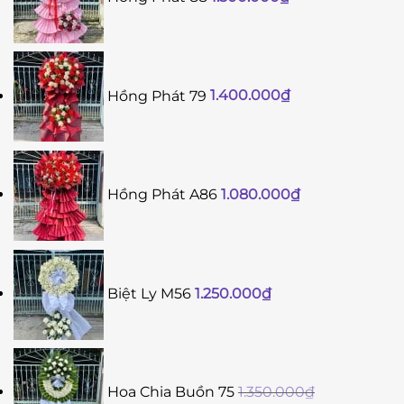
Hồng Phát 79
1.400.000
₫
Hồng Phát A86
1.080.000
₫
Biệt Ly M56
1.250.000
₫
Hoa Chia Buồn 75
1.350.000
₫