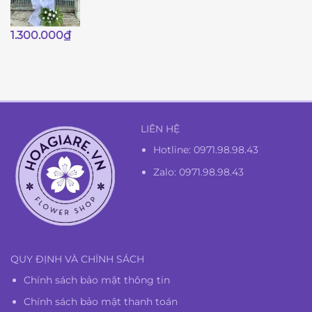
Giá
Giá
1.300.000
₫
gốc
hiện
là:
tại
1.350.000₫.
là:
1.300.000₫.
LIÊN HỆ
Hotline:
0971.98.98.43
Zalo: 0971.98.98.43
QUY ĐỊNH VÀ CHÍNH SÁCH
Chính sách bảo mật thông tin
Chính sách bảo mật thanh toán