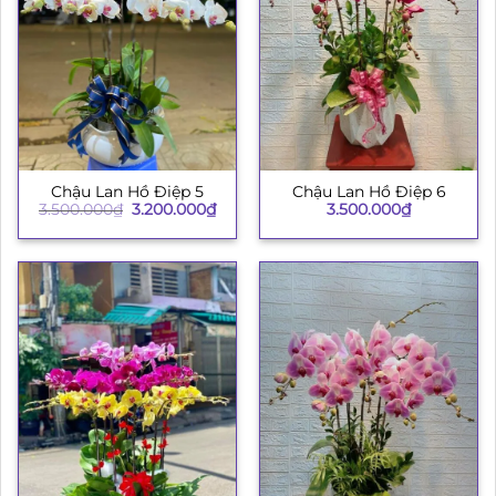
Chậu Lan Hồ Điệp 5
Chậu Lan Hồ Điệp 6
Giá
Giá
3.500.000
₫
3.200.000
₫
3.500.000
₫
gốc
hiện
là:
tại
3.500.000₫.
là:
3.200.000₫.