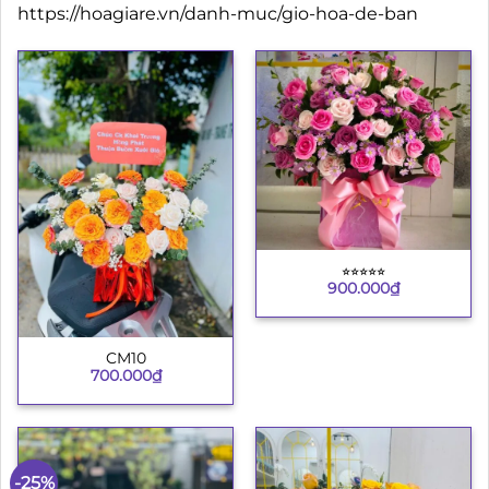
https://hoagiare.vn/danh-muc/gio-hoa-de-ban
⭐︎⭐︎⭐︎⭐︎⭐︎
900.000
₫
CM10
700.000
₫
-25%