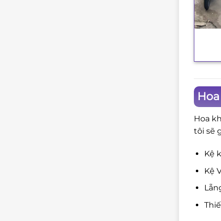
+
Hoa
Hoa kh
tôi sẽ 
Kệ k
Kệ V
Lẵng
Thi