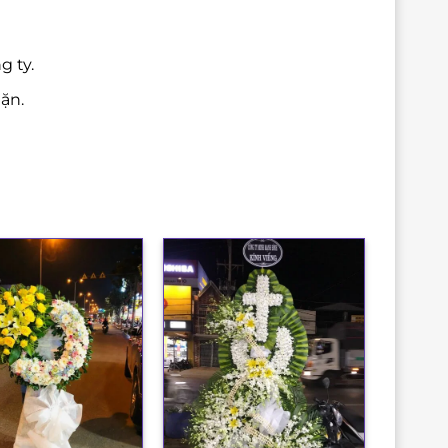
g ty.
ặn.