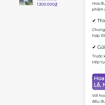
Hoa đư
Giá
Giá
1.300.000
₫
gốc
hiện
phẩm g
là:
tại
1.350.000₫.
là:
✔ Thi
1.300.000₫.
Chúng 
hợp. Đ
✔ Gửi
Trước 
tiếp t
Hoa 
Lễ, 
Với ho
đều đư