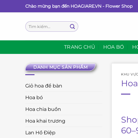
Bỏ
Chào mừng bạn đến HOAGIARE.VN - Flower Shop
qua
nội
Tìm
dung
kiếm:
TRANG CHỦ
HOA BÓ
H
DANH MỤC SẢN PHẨM
KHU VỰ
Hoa
Giỏ hoa để bàn
Hoa bó
Hoa chia buồn
Sho
Hoa khai trương
60–
Lan Hồ Điệp