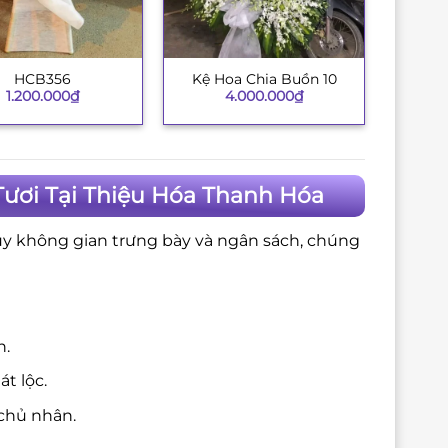
HCB356
Kệ Hoa Chia Buồn 10
+
1.200.000
₫
4.000.000
₫
ươi Tại Thiệu Hóa Thanh Hóa
ùy không gian trưng bày và ngân sách, chúng
n.
t lộc.
chủ nhân.