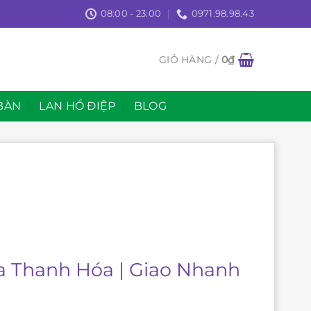
08:00 - 23:00
0971.98.98.43
GIỎ HÀNG /
0
₫
BÀN
LAN HỒ ĐIỆP
BLOG
óa Thanh Hóa | Giao Nhanh