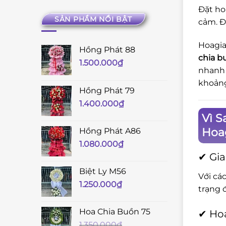
Đặt ho
SẢN PHẨM NỔI BẬT
cảm. Đ
Hoagia
Hồng Phát 88
chia b
1.500.000
₫
nhanh 
khoản
Hồng Phát 79
1.400.000
₫
Vì S
Hoag
Hồng Phát A86
1.080.000
₫
✔ Gia
Biệt Ly M56
Với cá
1.250.000
₫
trạng 
Hoa Chia Buồn 75
✔ Hoa
1.350.000
₫