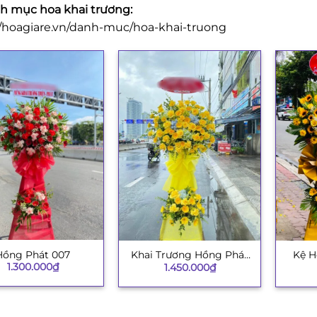
 mục hoa khai trương:
//hoagiare.vn/danh-muc/hoa-khai-truong
Hồng Phát 007
Khai Trương Hồng Phát
Kệ H
+
+
1.300.000
₫
1.450.000
₫
003