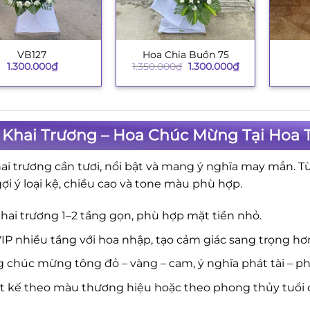
VB127
Hoa Chia Buồn 75
+
+
Giá
Giá
1.300.000
₫
1.350.000
₫
1.300.000
₫
gốc
hiện
là:
tại
1.350.000₫.
là:
1.300.000₫.
 Khai Trương – Hoa Chúc Mừng Tại Hoa T
ai trương cần tươi, nổi bật và mang ý nghĩa may mắn. T
gợi ý loại kệ, chiều cao và tone màu phù hợp.
hai trương 1–2 tầng gọn, phù hợp mặt tiền nhỏ.
IP nhiều tầng với hoa nhập, tạo cảm giác sang trọng hơ
 chúc mừng tông đỏ – vàng – cam, ý nghĩa phát tài – phá
ết kế theo màu thương hiệu hoặc theo phong thủy tuổi 