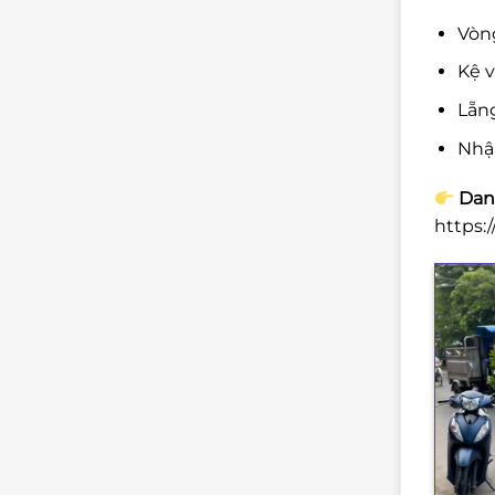
Vòng
Kệ v
Lẵng
Nhậ
Danh
https: