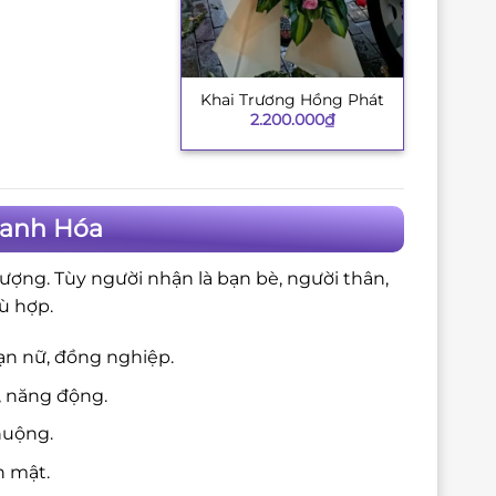
Khai Trương Hồng Phát
+
2.200.000
₫
hanh Hóa
ượng. Tùy người nhận là bạn bè, người thân,
ù hợp.
ạn nữ, đồng nghiệp.
, năng động.
huộng.
n mật.