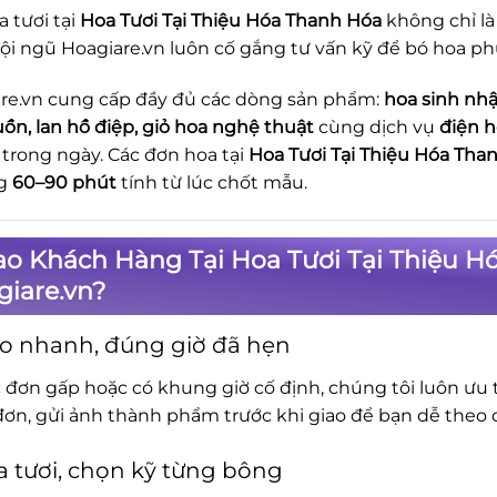
a tươi tại
Hoa Tươi Tại Thiệu Hóa Thanh Hóa
không chỉ là
ội ngũ Hoagiare.vn luôn cố gắng tư vấn kỹ để bó hoa ph
re.vn cung cấp đầy đủ các dòng sản phẩm:
hoa sinh nhậ
uồn, lan hồ điệp, giỏ hoa nghệ thuật
cùng dịch vụ
điện h
trong ngày. Các đơn hoa tại
Hoa Tươi Tại Thiệu Hóa Tha
g
60–90 phút
tính từ lúc chốt mẫu.
ao Khách Hàng Tại Hoa Tươi Tại Thiệu 
iare.vn?
o nhanh, đúng giờ đã hẹn
c đơn gấp hoặc có khung giờ cố định, chúng tôi luôn ưu t
đơn, gửi ảnh thành phẩm trước khi giao để bạn dễ theo d
 tươi, chọn kỹ từng bông