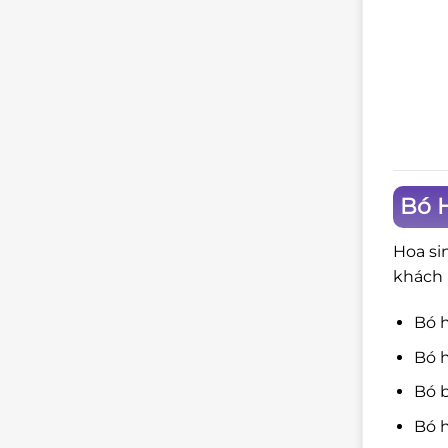
Bó 
Hoa si
khách 
Bó 
Bó h
Bó b
Bó h