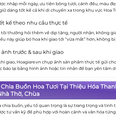
ợc nhập mỗi ngày, ưu tiên bông tươi, cánh đều, màu đẹp.
iữ dáng tốt kể cả khi di chuyển xa trong khu vực Hoa T
ết kế theo nhu cầu thực tế
tôi thường hỏi thêm về dịp tặng, người nhận, không gia
iều này giúp bó hoa khi giao tới “vừa mắt” hơn, không 
 ảnh trước & sau khi giao
khi giao, Hoagiare.vn chụp ảnh sản phẩm thực tế gửi cho
ục báo lại bằng hình ảnh hoặc tin nhắn để bạn yên tâm d
Chia Buồn Hoa Tươi Tại Thiệu Hóa Than
Nhà Thờ, Chùa
a chia buồn, yếu tố quan trọng là sự trang trọng và tinh 
ợc tư vấn kỹ để phù hợp với hoàn cảnh và văn hóa từng