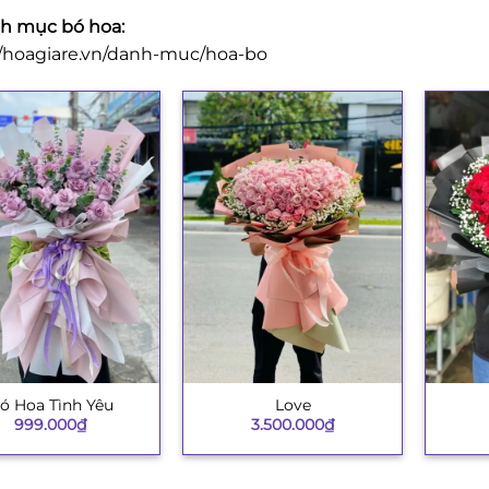
h mục bó hoa:
//hoagiare.vn/danh-muc/hoa-bo
ó Hoa Tình Yêu
Love
+
+
999.000
₫
3.500.000
₫