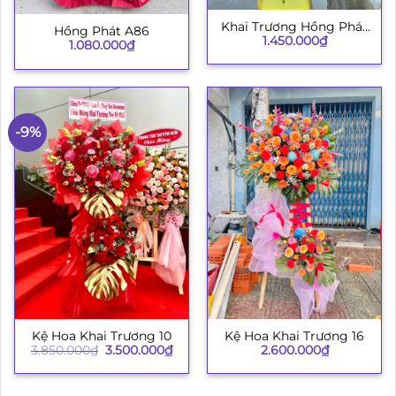
Khai Trương Hồng Phát
Hồng Phát A86
1.450.000
₫
003
1.080.000
₫
-9%
Kệ Hoa Khai Trương 10
Kệ Hoa Khai Trương 16
Giá
Giá
3.850.000
₫
3.500.000
₫
2.600.000
₫
gốc
hiện
là:
tại
3.850.000₫.
là:
3.500.000₫.