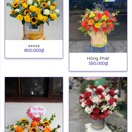
⭐︎⭐︎⭐︎⭐︎⭐︎
800.000
₫
Hồng Phát
550.000
₫