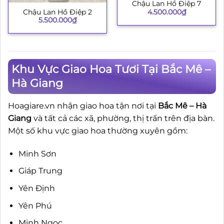
Chậu Lan Hồ Điệp 7
4.500.000
₫
Chậu Lan Hồ Điệp 2
5.500.000
₫
Khu Vực Giao Hoa Tươi Tại Bắc Mê –
Hà Giang
Hoagiare.vn nhận giao hoa tận nơi tại
Bắc Mê – Hà
Giang
và tất cả các xã, phường, thị trấn trên địa bàn.
Một số khu vực giao hoa thường xuyên gồm:
Minh Sơn
Giáp Trung
Yên Định
Yên Phú
Minh Ngọc