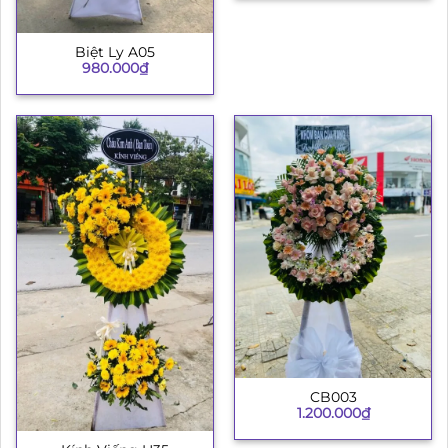
Biệt Ly A05
980.000
₫
CB003
1.200.000
₫