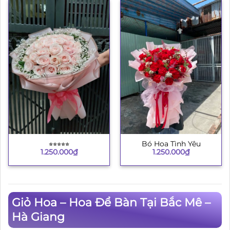
⭐︎⭐︎⭐︎⭐︎⭐︎
Bó Hoa Tình Yêu
1.250.000
₫
1.250.000
₫
Giỏ Hoa – Hoa Để Bàn Tại Bắc Mê –
Hà Giang