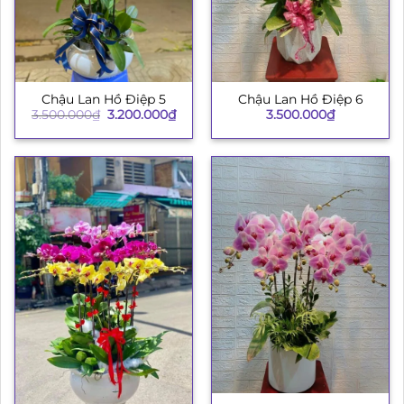
Chậu Lan Hồ Điệp 5
Chậu Lan Hồ Điệp 6
Giá
Giá
3.500.000
₫
3.200.000
₫
3.500.000
₫
gốc
hiện
là:
tại
3.500.000₫.
là:
3.200.000₫.