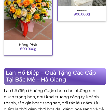
⭐︎⭐︎⭐︎⭐︎⭐︎
900.000
₫
Hồng Phát
600.000
₫
Lan Hồ Điệp – Quà Tặng Cao Cấp
Tại Bắc Mê – Hà Giang
Lan hồ điệp thường được chọn cho những dịp
quan trọng hơn, như khai trương công ty, khánh
thành, tân gia hoặc tặng sếp, đối tác lâu năm. Ưu
điểm là thời gian chơi hoa dài, dáng hoa sang và dễ