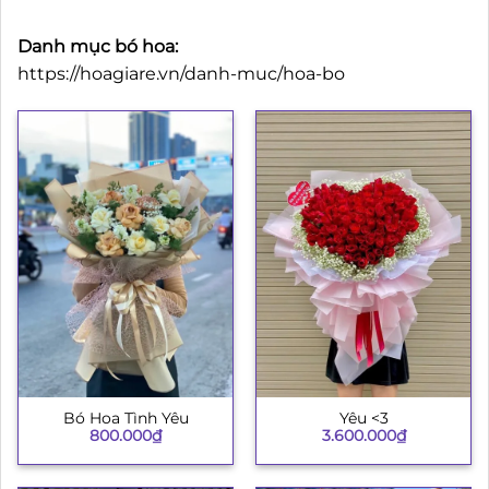
Danh mục bó hoa:
https://hoagiare.vn/danh-muc/hoa-bo
Bó Hoa Tình Yêu
Yêu <3
800.000
₫
3.600.000
₫