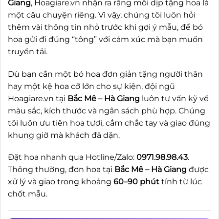
Giang
, Hoagiare.vn nhận ra rằng mỗi dịp tặng hoa là
một câu chuyện riêng. Vì vậy, chúng tôi luôn hỏi
thêm vài thông tin nhỏ trước khi gợi ý mẫu, để bó
hoa gửi đi đúng “tông” với cảm xúc mà bạn muốn
truyền tải.
Dù bạn cần một bó hoa đơn giản tặng người thân
hay một kệ hoa cỡ lớn cho sự kiện, đội ngũ
Hoagiare.vn tại
Bắc Mê – Hà Giang
luôn tư vấn kỹ về
màu sắc, kích thước và ngân sách phù hợp. Chúng
tôi luôn ưu tiên hoa tươi, cắm chắc tay và giao đúng
khung giờ mà khách đã dặn.
Đặt hoa nhanh qua Hotline/Zalo:
0971.98.98.43
.
Thông thường, đơn hoa tại
Bắc Mê – Hà Giang
được
xử lý và giao trong khoảng
60–90 phút
tính từ lúc
chốt mẫu.