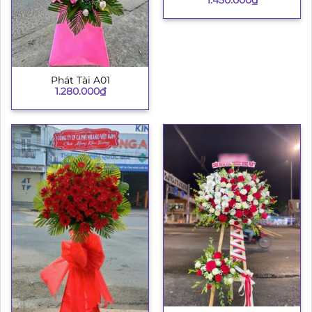
1.450.000
₫
003
Phát Tài A01
1.280.000
₫