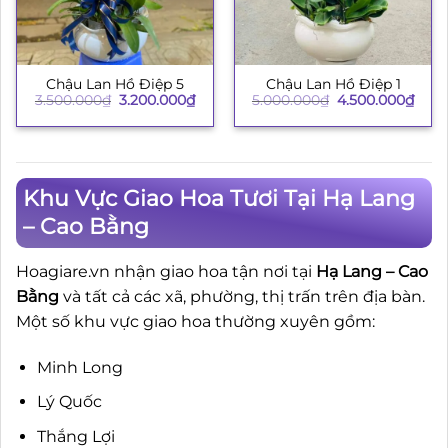
Chậu Lan Hồ Điệp 5
Chậu Lan Hồ Điệp 1
Giá
Giá
Giá
Giá
3.500.000
₫
3.200.000
₫
5.000.000
₫
4.500.000
₫
gốc
hiện
gốc
hiện
là:
tại
là:
tại
3.500.000₫.
là:
5.000.000₫.
là:
3.200.000₫.
4.50
Khu Vực Giao Hoa Tươi Tại Hạ Lang
– Cao Bằng
Hoagiare.vn nhận giao hoa tận nơi tại
Hạ Lang – Cao
Bằng
và tất cả các xã, phường, thị trấn trên địa bàn.
Một số khu vực giao hoa thường xuyên gồm:
Minh Long
Lý Quốc
Thắng Lợi