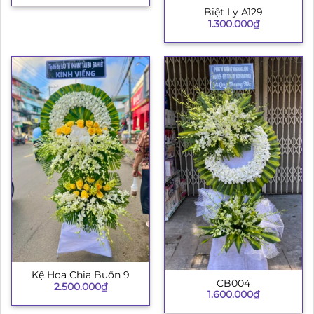
Biệt Ly A129
1.300.000
₫
Kệ Hoa Chia Buồn 9
CB004
2.500.000
₫
1.600.000
₫