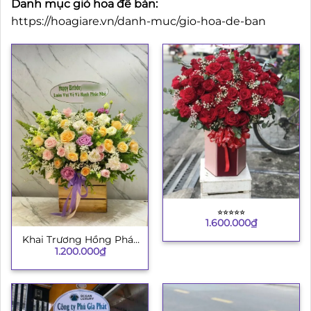
Danh mục giỏ hoa để bàn:
https://hoagiare.vn/danh-muc/gio-hoa-de-ban
⭐︎⭐︎⭐︎⭐︎⭐︎
1.600.000
₫
Khai Trương Hồng Phát
1.200.000
₫
4