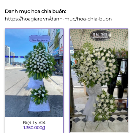
Danh mục hoa chia buồn:
https://hoagiare.vn/danh-muc/hoa-chia-buon
Biệt Ly A14
1.350.000
₫