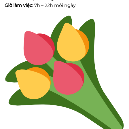
Giờ làm việc:
7h – 22h mỗi ngày