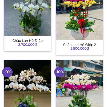
Chậu Lan Hồ Điệp
3.700.000
₫
Chậu Lan Hồ Điệp 2
5.500.000
₫
-9%
-10%