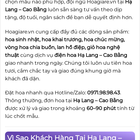
chọn mẫu nào phù hợp, đội ngũ Hoagiare.vn tại
Hạ
Lang – Cao Bằng
luôn sẵn sàng tư vấn theo dịp
tặng, độ tuổi, ngân sách để bạn dễ quyết định hơn.
Hoagiare.vn cung cấp đầy đủ các dòng sản phẩm:
hoa sinh nhật, hoa khai trương, hoa chúc mừng,
vòng hoa chia buồn, lan hồ điệp, giỏ hoa nghệ
thuật
cùng dịch vụ
điện hoa Hạ Lang – Cao Bằng
giao nhanh trong ngày. Chúng tôi luôn ưu tiên hoa
tươi, cắm chắc tay và giao đúng khung giờ mà
khách đã dặn.
Đặt hoa nhanh qua Hotline/Zalo:
0971.98.98.43
.
Thông thường, đơn hoa tại
Hạ Lang – Cao Bằng
được xử lý và giao trong khoảng
60–90 phút
tính từ
lúc chốt mẫu.
Vì Sao Khách Hàng Tại Hạ Lang –