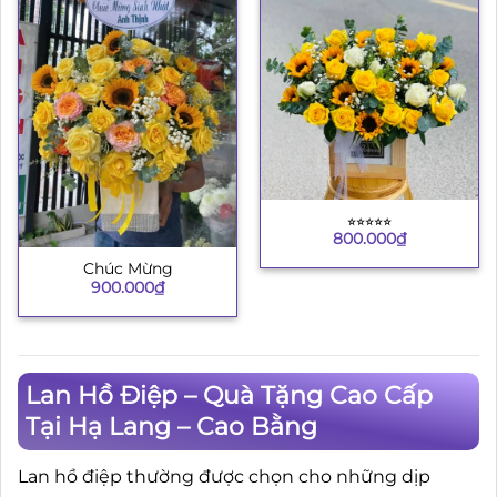
⭐︎⭐︎⭐︎⭐︎⭐︎
800.000
₫
Chúc Mừng
900.000
₫
Lan Hồ Điệp – Quà Tặng Cao Cấp
Tại Hạ Lang – Cao Bằng
Lan hồ điệp thường được chọn cho những dịp