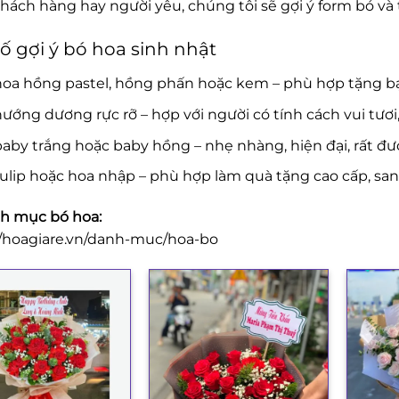
khách hàng hay người yêu, chúng tôi sẽ gợi ý form bó v
ố gợi ý bó hoa sinh nhật
hoa hồng pastel, hồng phấn hoặc kem – phù hợp tặng b
ướng dương rực rỡ – hợp với người có tính cách vui tươi
aby trắng hoặc baby hồng – nhẹ nhàng, hiện đại, rất đượ
ulip hoặc hoa nhập – phù hợp làm quà tặng cao cấp, san
h mục bó hoa:
//hoagiare.vn/danh-muc/hoa-bo