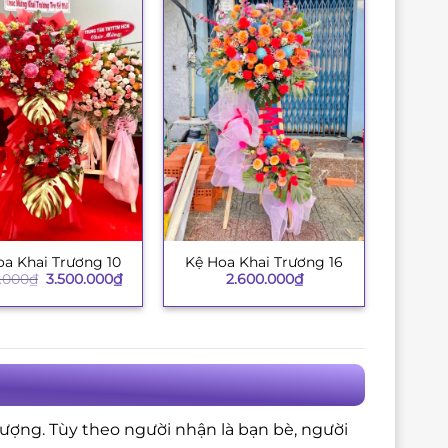
oa Khai Trương 10
Kệ Hoa Khai Trương 16
+
Giá
Giá
.000
₫
3.500.000
₫
2.600.000
₫
gốc
hiện
là:
tại
3.850.000₫.
là:
3.500.000₫.
tượng. Tùy theo người nhận là bạn bè, người