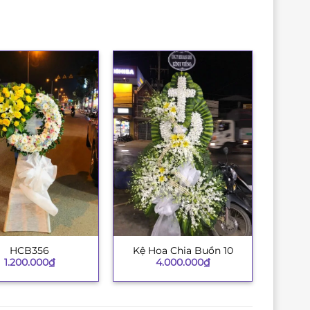
HCB356
Kệ Hoa Chia Buồn 10
+
1.200.000
₫
4.000.000
₫