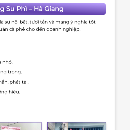
g Su Phì – Hà Giang
 sự nổi bật, tươi tắn và mang ý nghĩa tốt
quán cà phê cho đến doanh nghiệp,
n nhỏ.
ang trọng.
n, phát tài.
ng hiệu.