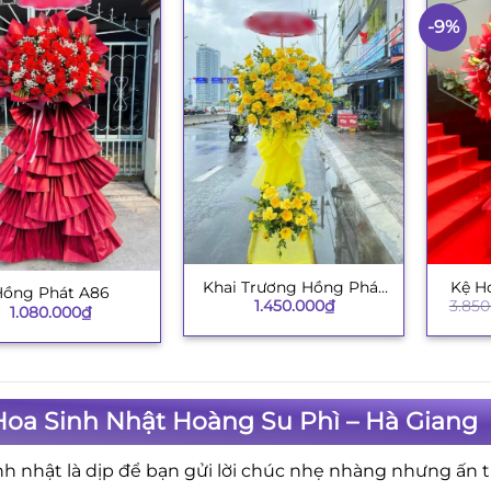
-9%
Khai Trương Hồng Phát
Kệ H
+
+
Hồng Phát A86
1.450.000
₫
3.850
003
1.080.000
₫
Hoa Sinh Nhật Hoàng Su Phì – Hà Giang
nh nhật là dịp để bạn gửi lời chúc nhẹ nhàng nhưng ấn 