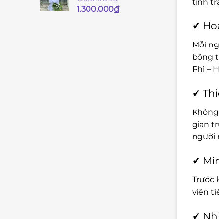
tình t
Giá
Giá
1.300.000
₫
gốc
hiện
✔ Hoa
là:
tại
1.350.000₫.
là:
Mỗi ng
1.300.000₫.
bông t
Phì – 
✔ Thi
Không 
gian t
người 
✔ Min
Trước 
viên t
✔ Nhi