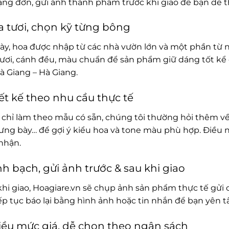
rạng đơn, gửi ảnh thành phẩm trước khi giao để bạn dễ t
 tươi, chọn kỹ từng bông
ày, hoa được nhập từ các nhà vườn lớn và một phần từ 
ươi, cánh đều, màu chuẩn để sản phẩm giữ dáng tốt kể 
Hà Giang – Hà Giang.
ết kế theo nhu cầu thực tế
chỉ làm theo mẫu có sẵn, chúng tôi thường hỏi thêm về
rưng bày… để gợi ý kiểu hoa và tone màu phù hợp. Điều 
nhận.
h bạch, gửi ảnh trước & sau khi giao
khi giao, Hoagiare.vn sẽ chụp ảnh sản phẩm thực tế gửi 
iếp tục báo lại bằng hình ảnh hoặc tin nhắn để bạn yên 
ều mức giá, dễ chọn theo ngân sách