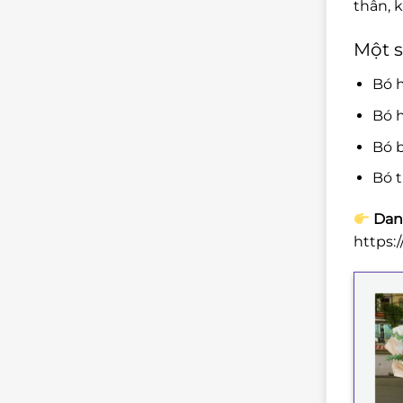
thân, 
Một s
Bó 
Bó h
Bó b
Bó t
Dan
https: