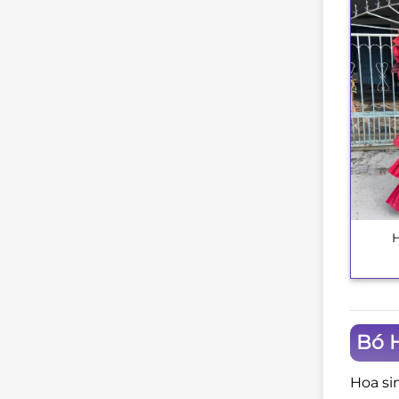
+
Bó 
Hoa si