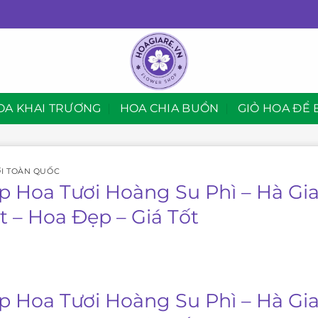
OA KHAI TRƯƠNG
HOA CHIA BUỒN
GIỎ HOA ĐỂ 
I TOÀN QUỐC
p Hoa Tươi Hoàng Su Phì – Hà Gi
t – Hoa Đẹp – Giá Tốt
p Hoa Tươi Hoàng Su Phì – Hà Gi