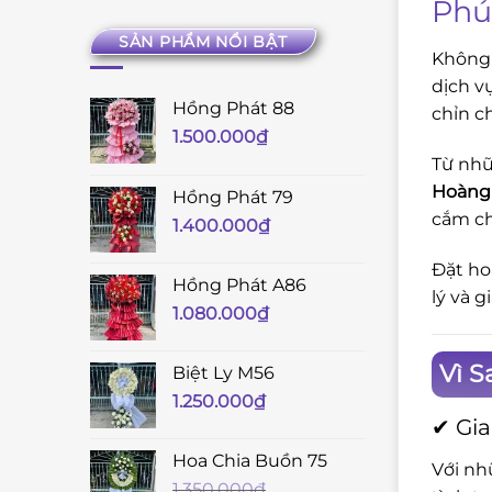
Phú
SẢN PHẨM NỔI BẬT
Không 
dịch v
Hồng Phát 88
chỉn c
1.500.000
₫
Từ nhữ
Hoàng 
Hồng Phát 79
cắm ch
1.400.000
₫
Đặt ho
Hồng Phát A86
lý và 
1.080.000
₫
Vì S
Biệt Ly M56
1.250.000
₫
✔ Gia
Hoa Chia Buồn 75
Với nh
1.350.000
₫