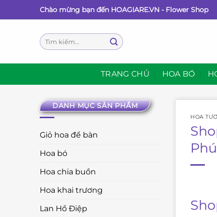
Bỏ
Chào mừng bạn đến HOAGIARE.VN - Flower Shop
qua
nội
Tìm
dung
kiếm:
TRANG CHỦ
HOA BÓ
H
DANH MỤC SẢN PHẨM
HOA TƯƠ
Sho
Giỏ hoa để bàn
Phú
Hoa bó
Hoa chia buồn
Hoa khai trương
Sho
Lan Hồ Điệp