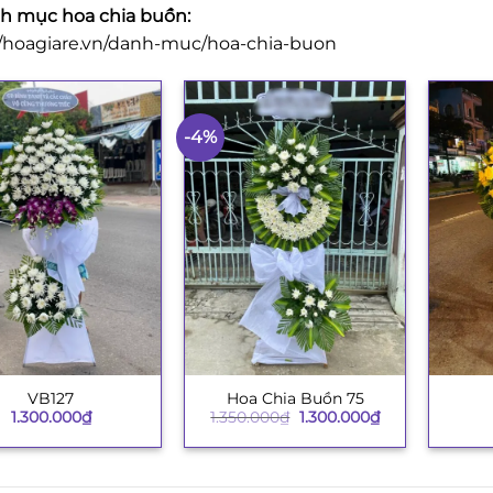
 mục hoa chia buồn:
//hoagiare.vn/danh-muc/hoa-chia-buon
-4%
VB127
Hoa Chia Buồn 75
+
+
Giá
Giá
1.300.000
₫
1.350.000
₫
1.300.000
₫
gốc
hiện
là:
tại
1.350.000₫.
là:
1.300.000₫.