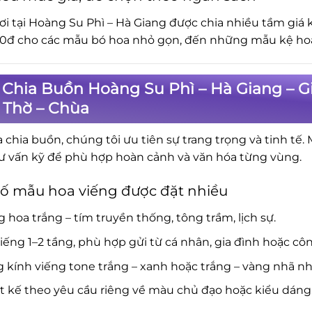
ơi tại Hoàng Su Phì – Hà Giang được chia nhiều tầm giá
0đ cho các mẫu bó hoa nhỏ gọn, đến những mẫu kệ hoa 
 Chia Buồn Hoàng Su Phì – Hà Giang – G
 Thờ – Chùa
a chia buồn, chúng tôi ưu tiên sự trang trọng và tinh tế.
ư vấn kỹ để phù hợp hoàn cảnh và văn hóa từng vùng.
ố mẫu hoa viếng được đặt nhiều
 hoa trắng – tím truyền thống, tông trầm, lịch sự.
iếng 1–2 tầng, phù hợp gửi từ cá nhân, gia đình hoặc côn
 kính viếng tone trắng – xanh hoặc trắng – vàng nhã nh
t kế theo yêu cầu riêng về màu chủ đạo hoặc kiểu dáng