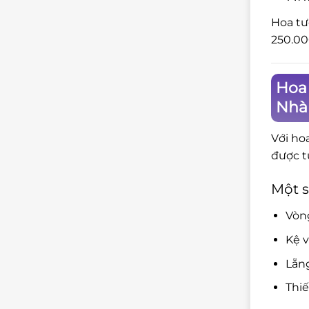
Hoa tư
250.00
Hoa
Nhà
Với ho
được t
Một s
Vòng
Kệ v
Lẵng
Thiế