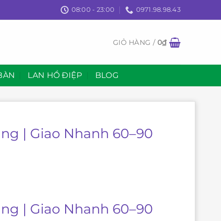
08:00 - 23:00
0971.98.98.43
GIỎ HÀNG /
0
₫
BÀN
LAN HỒ ĐIỆP
BLOG
ang | Giao Nhanh 60–90
ang | Giao Nhanh 60–90