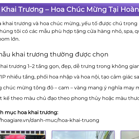
 Khai Trương – Hoa Chúc Mừng Tại Hoàn
a khai trương và hoa chúc mừng, yếu tố được chú trọng là
Chúng tôi có các mẫu phù hợp tặng cửa hàng nhỏ, spa, 
om lớn.
mẫu khai trương thường được chọn
hai trương 1–2 tầng gọn, đẹp, dễ trưng trong không gia
IP nhiều tầng, phối hoa nhập và hoa nội, tạo cảm giác s
g chúc mừng tông đỏ – cam – vàng mang ý nghĩa may mắ
ết kế theo màu chủ đạo theo phong thủy hoặc màu thươ
 mục hoa khai trương:
//hoagiare.vn/danh-muc/hoa-khai-truong