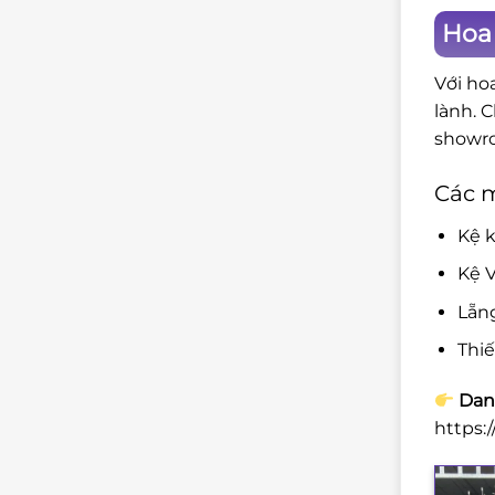
Hoa
Với ho
lành. 
showro
Các 
Kệ k
Kệ V
Lẵn
Thi
Danh
https: