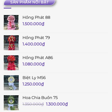
SẢN PHẨM NỔI BẬT
Hồng Phát 88
1.500.000
₫
Hồng Phát 79
1.400.000
₫
Hồng Phát A86
1.080.000
₫
Biệt Ly M56
1.250.000
₫
Hoa Chia Buồn 75
Giá
Giá
1.350.000
₫
1.300.000
₫
gốc
hiện