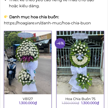
hoặc kiểu dáng.
Danh mục hoa chia buồn:
https://hoagiare.vn/danh-muc/hoa-chia-buon
-4%
VB127
Hoa Chia Buồn 75
Giá
Giá
1.300.000
₫
1.350.000
₫
1.300.000
₫
gốc
hiện